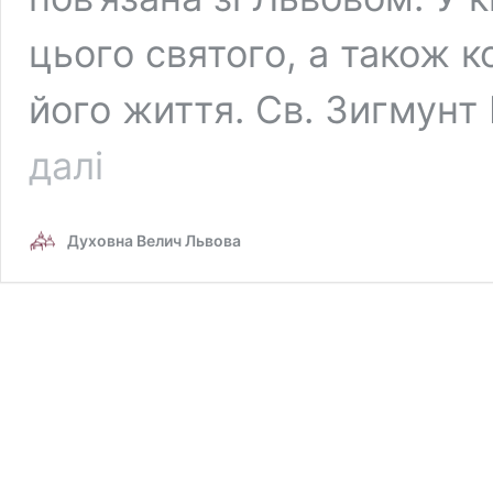
цього святого, а також 
його життя. Св. Зигмунт
Більше,
далі
ніж
молитовник:
молитва
Духовна Велич Львова
до
львівського
святого,
який
любив
людей