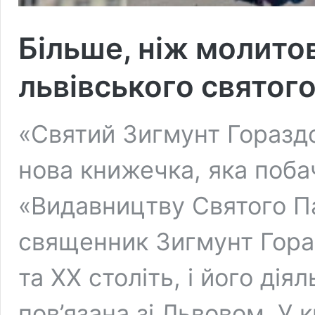
Більше, ніж молито
львівського святог
«Святий Зигмунт Горазд
нова книжечка, яка поба
«Видавництву Святого П
священник Зигмунт Гора
та XX століть, і його дія
пов’язана зі Львовом. У 