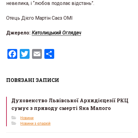
невелика, і “любов подолає відстань”.
Отець Дієго Мартін Саєз ОМІ
Джерело:
Католицький Оглядач
F
T
E
S
a
wi
m
h
ce
tt
ail
ar
ПОВЯЗАНІ ЗАПИСИ
b
er
e
o
Духовенство Львівської Архидієцезії РКЦ
o
сумує з приводу смерті Яна Малого
k
Новини
Новини з єпархій