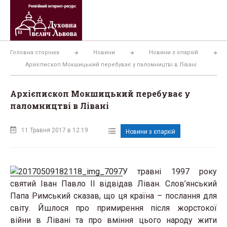
Перейти
до
вмісту
Головна сторінка
Новини
Новини з єпархій
Архієпископ Мокшицький перебуває у паломництві в Лівані
Архієпископ Мокшицький перебуває у
паломництві в Лівані
11 Травня 2017 в 12:19
Новини з єпархій
У травні 1997 року
святий Іван Павло ІІ відвідав Ліван. Слов’янський
Папа Римський сказав, що ця країна – послання для
світу. Йшлося про примирення після жорстокої
війни в Лівані та про вміння цього народу жити