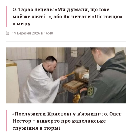
О. Тарас Бецель: «Ми думали, що вже
майже святі...», або Як читати «Ліствицю»
в миру
19 Березня 2026 в 16:48
«Послужити Христові у вʼязниці»: о. Олег
Нестор – відверто про капеланське
служіння в тюрмі