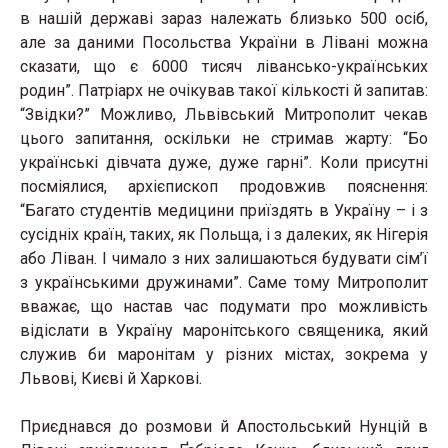
в нашій державі зараз належать близько 500 осіб,
але за даними Посольства України в Лівані можна
сказати, що є 6000 тисяч лівансько-українських
родин”. Патріарх не очікував такої кількості й запитав:
“Звідки?” Можливо, Львівський Митрополит чекав
цього запитання, оскільки не стримав жарту: “Бо
українські дівчата дуже, дуже гарні”. Коли присутні
посміялися, архієпископ продовжив пояснення:
“Багато студентів медицини приїздять в Україну – і з
сусідніх країн, таких, як Польща, і з далеких, як Нігерія
або Ліван. І чимало з них залишаються будувати сім’ї
з українськими дружинами”. Саме тому Митрополит
вважає, що настав час подумати про можливість
відіслати в Україну маронітського священика, який
служив би маронітам у різних містах, зокрема у
Львові, Києві й Харкові.
Приєднався до розмови й Апостольський Нунцій в