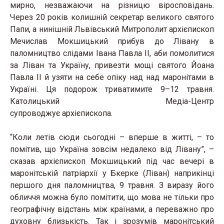
мирно, незважаючи на різницю віросповідань.
Через 20 років колишній секретар великого святого
Папи, а нинішній Львівський Митрополит архієпископ
Мечислав Мокшицький прибув до Лівану в
паломництво слідами Івана Павла ІІ, аби помолитися
за Ліван та Україну, привезти мощі святого Йоана
Павла ІІ й узяти на себе опіку над над маронітами в
Україні. Ця подорож триватимите 9–12 травня.
Католицький Медіа-Центр
супроводжує архієпископа.
“Коли летів сюди сьогодні – вперше в житті, – то
помітив, що Україна зовсім недалеко від Лівану”, –
сказав архієпископ Мокшицький під час вечері в
маронітській патріархії у Бкерке (Ліван) наприкінці
першого дня паломництва, 9 травня. З виразу його
обличчя можна було помітити, що мова не тільки про
географічну відстань між країнами, а переважно про
духовну близькість. Так і зрозумів маронітський