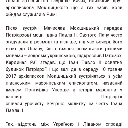
Лівані архієпископ Ґабріеле Качча, близький друг
архієпископа Мокшицького ще з тих часів, коли
обидва служили в Римі.
Після зустрічі Мечислав Мокшицький передав
Патріархові мощі Івана Павла ІІ. Святого Папу часто
згадували в розмові та пізніше, під час вечері: його
візит до Лівану, його вміння розмовляти різними
мовами – зокрема українською, підкреслив Патріарх.
Кардинал Раї згадав, що Іван Павло ІІ освятив
будинок Патріархії і що зал, де в середу 10 травня
2017 архієпископ Мокшицький зустрінеться з усім
ліванським маронітським єпископатом, названий
іменем Понтифіка. Уперше в історії маронітів у
каплиці Патріархії
співали урочисту вечірню молитву на честь Івана
Павла ІІ.
Так, відстань між Україною і Ліваном справді