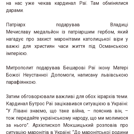
на нас уже чекав кардинал Раї. Там обмінялися
дарами.
Патріарх подарував Владиці
Мечиславу медальйон із патріаршим гербом, який
нагадує про захист маронітами католицької віри у
важкі для християн часи життя під Османською
імперією.
Митрополит подарував Бешарові Раї ікону Матері
Божої Неустанної Допомоги, написану львівською
парафіянкою.
Затим обговорювали важливі для обох ієрархів теми.
Кардинал Бутрос Раї зацікавився ситуацією в Україні:
“У Лівані знаємо, що таке війна, – пояснив він, –
тож передайте українському народу, що ми молимося
за нього”. Архієпископ Мокшицький розповів про
ситуацію маронітів в Україні: “До маронітської родини