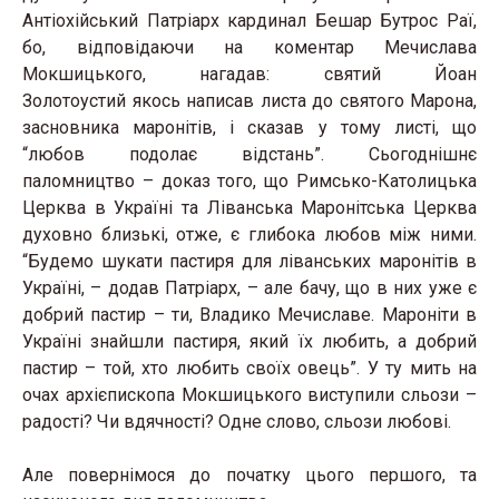
Антіохійський Патріарх кардинал Бешар Бутрос Раї,
бо, відповідаючи на коментар Мечислава
Мокшицького, нагадав: святий Йоан
Золотоустий якось написав листа до святого Марона,
засновника маронітів, і сказав у тому листі, що
“любов подолає відстань”. Сьогоднішнє
паломництво – доказ того, що Римсько-Католицька
Церква в Україні та Ліванська Маронітська Церква
духовно близькі, отже, є глибока любов між ними.
“Будемо шукати пастиря для ліванських маронітів в
Україні, – додав Патріарх, – але бачу, що в них уже є
добрий пастир – ти, Владико Мечиславе. Мароніти в
Україні знайшли пастиря, який їх любить, а добрий
пастир – той, хто любить своїх овець”. У ту мить на
очах архієпископа Мокшицького виступили сльози –
радості? Чи вдячності? Одне слово, сльози любові.
Але повернімося до початку цього першого, та