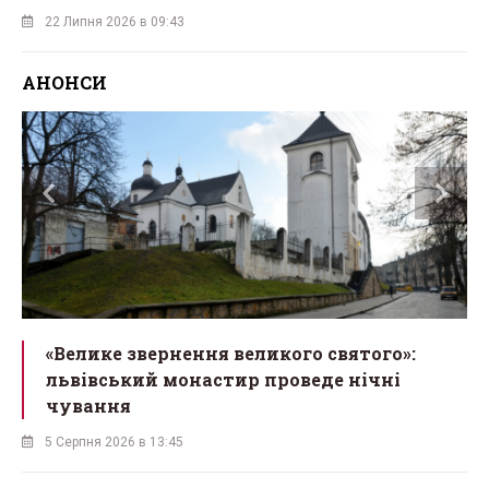
22 Липня 2026 в 09:43
АНОНСИ
лике звернення великого святого»:
Кожен л
івський монастир проведе нічні
фруктов
вання
Розпові
пня 2026 в 13:45
3 Серпня 202