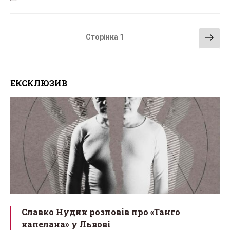
Навігація
Нас
Сторінка
1
записів
сто
ЕКСКЛЮЗИВ
Славко Нудик розповів про «Танго
капелана» у Львові