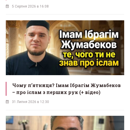
5 Серпня 2026 в 16:08
Чому п’ятниця? Імам Ібрагім Жумабеков
– про іслам з перших рук (+ відео)
31 Липня 2026 в 12:30