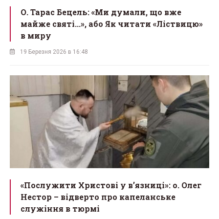
О. Тарас Бецель: «Ми думали, що вже
майже святі...», або Як читати «Ліствицю»
в миру
19 Березня 2026 в 16:48
«Послужити Христові у вʼязниці»: о. Олег
Нестор – відверто про капеланське
служіння в тюрмі