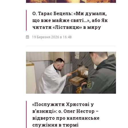
О. Тарас Бецель: «Ми думали,
що вже майже святі...», або Як
читати «Ліствицю» в миру
19 Березня 2026 в 16:48
«Послужити Христові у
вʼязниці»: о. Олег Нестор –
відверто про капеланське
служіння в тюрмі