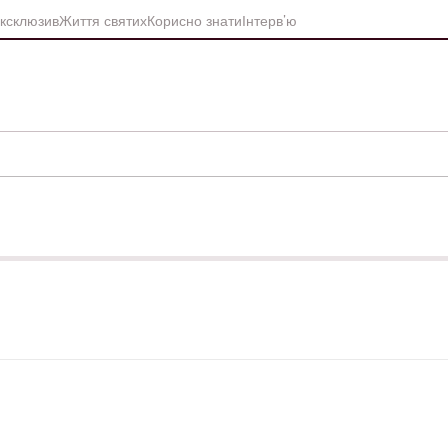
ксклюзив
Життя святих
Корисно знати
Інтерв’ю