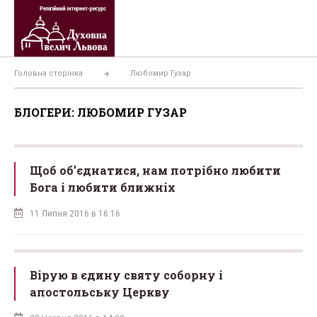
Перейти
до
вмісту
Головна сторінка
Любомир Гузар
БЛОГЕРИ: ЛЮБОМИР ГУЗАР
Щоб об’єднатися, нам потрібно любити
Бога і любити ближніх
11 Липня 2016 в 16:16
Вірую в єдину святу соборну і
апостольську Церкву