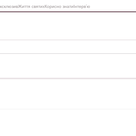
ксклюзив
Життя святих
Корисно знати
Інтерв’ю