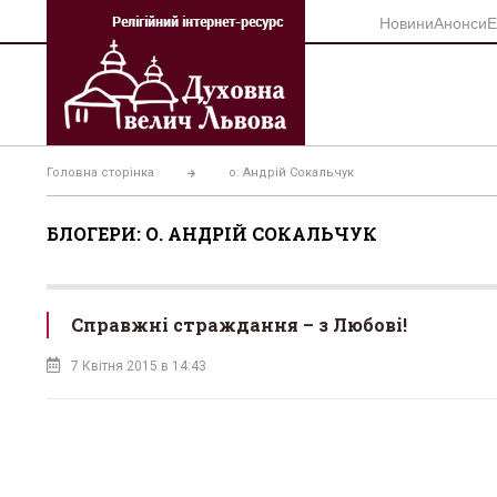
Перейти
Новини
Анонси
Е
до
вмісту
Головна сторінка
о. Андрій Сокальчук
БЛОГЕРИ: О. АНДРІЙ СОКАЛЬЧУК
Справжні страждання – з Любові!
7 Квітня 2015 в 14:43