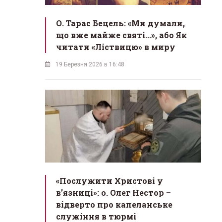
О. Тарас Бецель: «Ми думали,
що вже майже святі...», або Як
читати «Ліствицю» в миру
19 Березня 2026 в 16:48
«Послужити Христові у
вʼязниці»: о. Олег Нестор –
відверто про капеланське
служіння в тюрмі