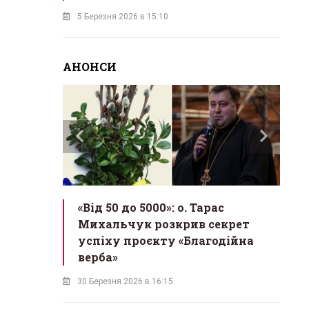
5 Березня 2026 в 15:10
АНОНСИ
«Від 50 до 5000»: о. Тарас
«Ж
рамах
Михальчук розкрив секрет
му
успіху проєкту «Благодійна
з
верба»
26 
30 Березня 2026 в 16:15