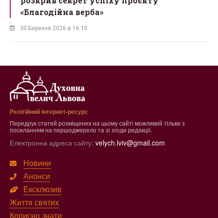
розкрив секрет успіху проєкту
«Благодійна верба»
30 Березня 2026 в 16:15
Релігійний інтернет-ресурс
Передрук статей розміщених на цьому сайті можливий тільки з
посиланням на першоджерело та зі згоди редакції.
Електронна адреса сайту:
velych.lviv@gmail.com
Новини
Анонси
Ексклюзив
Життя святих
Корисно знати