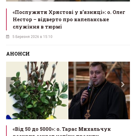
«Послужити Христові у вʼязниці»: о. Олег
Нестор – відверто про капеланське
служіння в тюрмі
5 Березня 2026 в 15:10
АНОНСИ
у
«Від 50 до 5000»: о. Тарас Михальчук