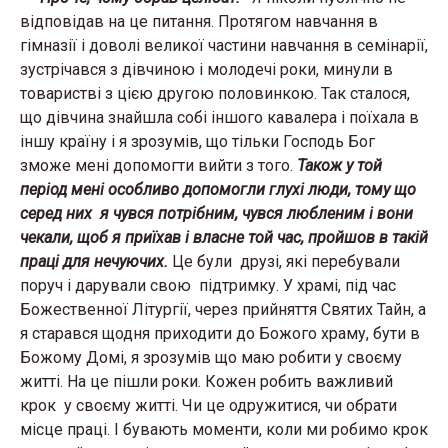
відповідав на це питання. Протягом навчання в
гімназії і доволі великої частини навчання в семінарії,
зустрічався з дівчиною і молодечі роки, минули в
товаристві з цією другою половинкою. Так сталося,
що дівчина знайшла собі іншого кавалера і поїхала в
іншу країну і я зрозумів, що тільки Господь Бог
зможе мені допомогти вийти з того.
Також у той
період мені особливо допомогли глухі люди, тому що
серед них я чувся потрібним, чувся любленим і вони
чекали, щоб я приїхав і власне той час, пройшов в такій
праці для нечуючих.
Це були друзі, які перебували
поруч і дарували свою підтримку. У храмі, під час
Божественної Літургії, через прийняття Святих Тайн, а
я старався щодня приходити до Божого храму, бути в
Божому Домі, я зрозумів що маю робити у своєму
житті. На це пішли роки. Кожен робить важливий
крок у своєму житті. Чи це одружитися, чи обрати
місце праці. І бувають моменти, коли ми робимо крок