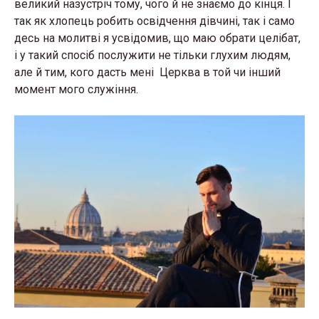
великий назустріч тому, чого й не знаємо до кінця. І
так як хлопець робить освідчення дівчині, так і само
десь на молитві я усвідомив, що маю обрати целібат,
і у такий спосіб послужити не тільки глухим людям,
але й тим, кого дасть мені Церква в той чи інший
момент мого служіння.