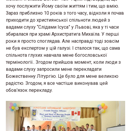
хочу послужити Йому своїм життям і тим, що вмію.
Зараз приблизно 10 років з того часу, відколи я почав
приходити до християнської спільноти людей з
вадами слуху “Слідами Ісуса” у Львові, яка у ті часи
збиралася при храмі Архистратига Михаїла. У перші
роки я просто споглядав. Але насправді тоді зовсім
не був експертом у цій галузі. І сталося так, що сама
спільнота глухих навчала мене богословської
термінології.. Згодом прийшов момент, коли люди з
вадами слуху запросили мене перекладати
Божественну Літургію. Це було для мене великою
радістю. Згодом, я все частіше виконував цей
обов’язок перекладу.