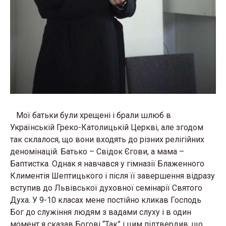
Мої батьки були хрещені і брали шлюб в
Українській Греко-Католицькій Церкві, але згодом
так склалося, що вони входять до різних релігійних
деномінацій. Батько – Свідок Єгови, а мама –
Баптистка. Однак я навчався у гімназії Блаженного
Климентія Шептицького і після її завершення відразу
вступив до Львівської духовної семінарії Святого
Духа. У 9-10 класах мене постійно кликав Господь
Бог до служіння людям з вадами слуху і в один
момент я сказав Богові “Так” і цим підтвердив, що