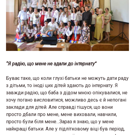
“Я радію, що мене не здали до інтернату”
Буває таке, що коли глухі батьки не можуть дати раду
з дітьми, то іноді цих дітей здають до інтернату. Я
завжди радію, що баба з дідом мною опікувалися, не
хочу погано висловитися, можливо десь є й непогані
заклади для дітей. Але справді тішуся, що вони
просто дбали про мене, мене виховали, навчили,
просто були біля мене…Зараз я знаю, що у мене
найкращі батьки. Але у підлітковому віці був період,