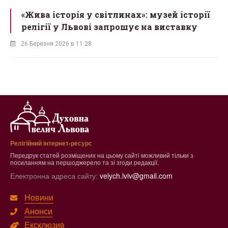
ї
«Мученик з Карпат»: у Львові
відкривають виставку про блаженного
Симеона Лукача
18 Березня 2026 в 10:13
Релігійний інтернет-ресурс
Передрук статей розміщених на цьому сайті можливий тільки з
посиланням на першоджерело та зі згоди редакції.
Електронна адреса сайту:
velych.lviv@gmail.com
Новини
Анонси
Ексклюзив