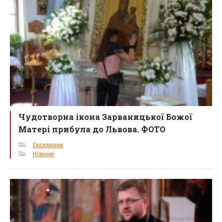
o
k
Чудотворна ікона Зарваницької Божої
Матері прибула до Львова. ФОТО
Ексклюзив
Новини