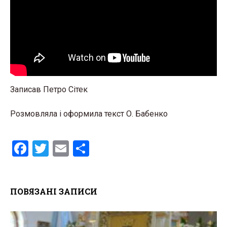
Записав Петро Сітек
Розмовляла і оформила текст О. Бабенко
F
T
E
S
a
wi
m
h
ce
tt
ail
ar
ПОВЯЗАНІ ЗАПИСИ
b
er
e
o