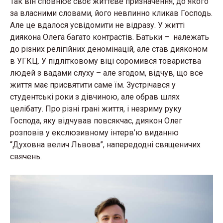
Так він сповнює своє життєве призначення, до якого
за власними словами, його невпинно кликав Господь.
Але це вдалося усвідомити не відразу. У житті
диякона Олега багато контрастів. Батьки – належать
до різних релігійних деномінацій, але став дияконом
в УГКЦ. У підлітковому віці соромився товариства
людей з вадами слуху – але згодом, відчув, що все
життя має присвятити саме їм. Зустрічався у
студентські роки з дівчиною, але обрав шлях
целібату. Про різні грані життя, і незриму руку
Господа, яку відчував повсякчас, диякон Олег
розповів у екслюзивному інтерв’ю виданню
“Духовна велич Львова”, напередодні священичих
свячень.