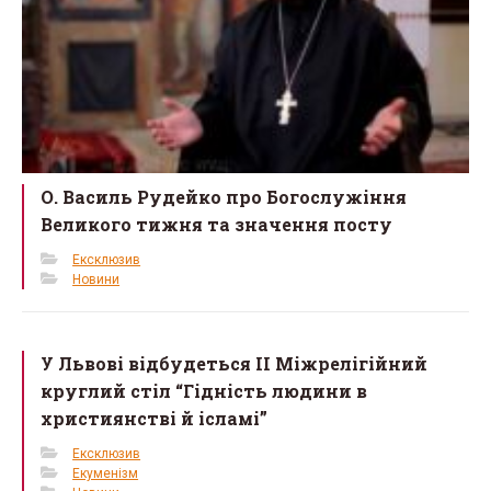
О. Василь Рудейко про Богослужіння
Великого тижня та значення посту
Ексклюзив
Новини
У Львові відбудеться ІІ Міжрелігійний
круглий стіл “Гідність людини в
християнстві й ісламі”
Ексклюзив
Екуменізм