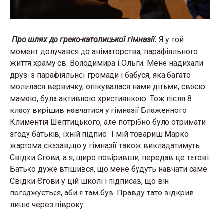
Про шлях до греко-католицької гімназії.
Я у той
момент долучався до аніматорства, парафіяльного
життя храму св. Володимира і Ольги. Мене надихали
друзі з парафіяльної громади і бабуся, яка багато
молилася вервичку, опікувалася нами дітьми, своєю
мамою, була активною християнкою. Тож після 8
класу вирішив навчатися у гімназії Блаженного
Климентія Шептицького, але потрібно було отримати
згоду батьків, їхній підпис. І мій товариш Марко
жартома сказав,що у гімназії також викладатимуть
Свідки Єгови, а я, щиро повіривши, передав це татові.
Батько дуже втішився, що мене будуть навчати саме
Свідки Єгови у цій школі і підписав, що він
погоджується, аби я там був. Правду тато відкрив
лише через півроку.