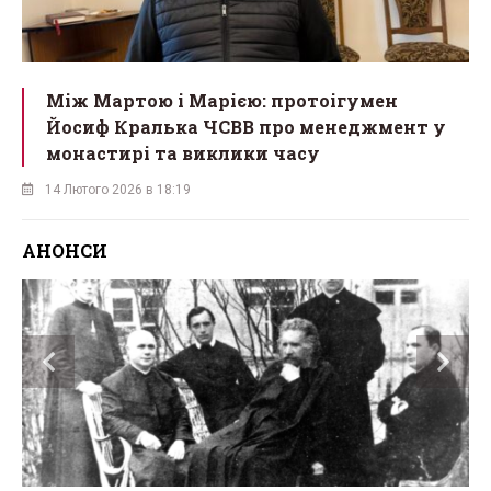
Між Мартою і Марією: протоігумен
Йосиф Кралька ЧСВВ про менеджмент у
монастирі та виклики часу
14 Лютого 2026 в 18:19
АНОНСИ