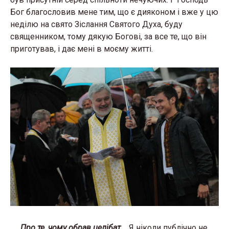
Бог благословив мене тим, що є дияконом і вже у цю
неділю на свято Зіслання Святого Духа, буду
священником, тому дякую Богові, за все те, що він
приготував, і дає мені в моєму житті.
Про те, чому обрав целібат.
Я ніколи публічно не