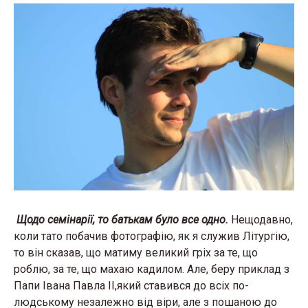
Щодо семінарії, то батькам було все одно.
Нещодавно,
коли тато побачив фотографію, як я служив Літургію,
то він сказав, що матиму великий гріх за те, що
роблю, за те, що махаю кадилом. Але, беру приклад з
Папи Івана Павла ІІ,який ставився до всіх по-
людському незалежно від віри, але з пошаною до