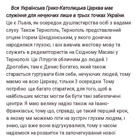
Вся Українська Греко-Католицька Церква має
служіння для нечуючих лише в трьох точках України.
Це є Львів, як осередок душпастирства осіб з вадами
слуху. Також Тернопіль, Тернопіль представлений
отцем Ігорем Шкодзінським, у якого донечка
народилася глухою, і він вивчив жестову мову та
служить в редемптористів на Східному Масиві у
Тернополі. Це Літургія обличчям до людей. І
Дрогобич, там є Денис Богатко, який також
старається гуртувати біля себе, нечуючих людей, тому
маємо на всю Церкву, тільки 3 осередки. Тому
потрібно ще багато старатися, для того, щоб в
найбільших містах могли би бути такі забезпечені
центри. Я маю велику надію також на Івано-
Франківськ, тому що, справді, це такий перший крок,
в якому ми можемо піти на зустріч глухим людям, і
знаю, що вже вони відгукувалися, тому з часом
надіємося на розвиток та започаткування нової