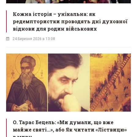
Кожна історія – унікальна: як
редемптористки проводять дні духовної
віднови для родин військових
24 Березня 2026 в 13:08
О. Тарас Бецель: «Ми думали, що вже
майже святі...», або Як читати «Ліствицю»
в миру