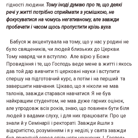
гідності людини.
Тому іноді думаю про те, що деякі
речі у житті потрібно сприймати з усмішкою, не
фокусуватися на чомусь негативному, але завжди
пробачати і часом щось пропустити крізь вуха
.
Бабуся ж акцентувала на тому, що у нас у родині не
було священиків, чи людей близьких до Церкви.
Тому навряд чи я вступлю. Але вірю у Боже
Провидіння і те, що Господь веде мене в житті і якось
дав той дар вивчити ті церковні науки і вступити
спершу на підготовчий курс, а потім і на перший та
завершити навчання. Цікаво, що я ніколи не мав
талонів, завжди старався навчатися. Я не був
найкращим студентом, не мав дуже гарних оцінок,
але упродовж всіх років, знаю, що повинен бути біля
людей з вадами слуху, і для них працювати. Про це
знали й у Семінарії і ректораті. Завжди йшли з
відкритістю, розумінням і я у неділі, у свята завжди
був присутній серед спільноти нечуючих. І Господь