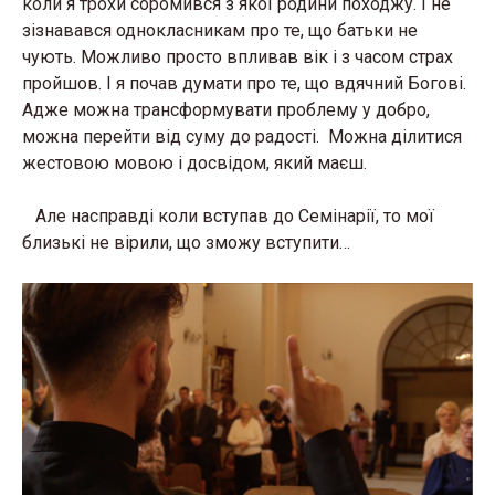
коли я трохи соромився з якої родини походжу. І не
зізнавався однокласникам про те, що батьки не
чують. Можливо просто впливав вік і з часом страх
пройшов. І я почав думати про те, що вдячний Богові.
Адже можна трансформувати проблему у добро,
можна перейти від суму до радості. Можна ділитися
жестовою мовою і досвідом, який маєш.
Але насправді коли вступав до Семінарії, то мої
близькі не вірили, що зможу вступити…