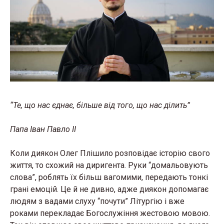
“Те, що нас єднає, більше від того, що нас ділить”
Папа Іван Павло ІІ
Коли диякон Олег Плішило розповідає історію свого
життя, то схожий на диригента. Руки “домальовують
слова”, роблять їх більш вагомими, передають тонкі
грані емоцій. Це й не дивно, адже диякон допомагає
людям з вадами слуху “почути” Літургію і вже
роками перекладає Богослужіння жестовою мовою.