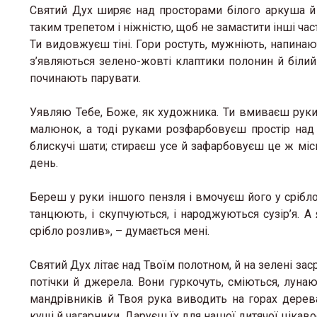
Святий Дух ширяє над просторами білого аркуша й
таким трепетом і ніжністю, щоб не замастити інші час
Ти видовжуєш тіні. Гори ростуть, мужніють, напинаю
з’являються зелено-жовті клаптики полонин й білий 
починають парувати.
Уявляю Тебе, Боже, як художника. Ти вмиваєш руки 
малюнок, а тоді руками розфарбовуєш простір над 
блискучі шати; стираєш усе й зафарбовуєш це ж місц
день.
Береш у руки іншого пензля і вмочуєш його у срібло
танцюють, і скупчуються, і народжуються сузір’я. 
срібло розлив», – думається мені.
Святий Дух літає над Твоїм полотном, й на зелені зас
потічки й джерела. Вони гуркочуть, сміються, луна
мандрівників й Твоя рука виводить на горах дерева
кущі й чагарники. Даруєш їх для нашої дитячої цікаво