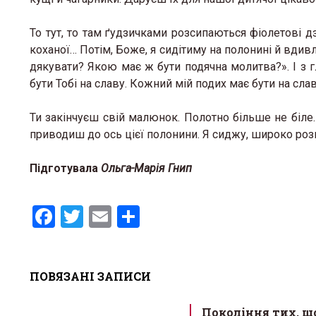
То тут, то там ґудзичками розсипаються фіолетові дз
коханої… Потім, Боже, я сидітиму на полонині й вдивл
дякувати? Якою має ж бути подячна молитва?». І з 
бути Тобі на славу. Кожний мій подих має бути на слав
Ти закінчуєш свій малюнок. Полотно більше не біле.
приводиш до ось цієї полонини. Я сиджу, широко р
Підготувала
Ольга-Марія Гнип
F
T
E
S
a
wi
m
h
ce
tt
ail
ar
ПОВЯЗАНІ ЗАПИСИ
b
er
e
o
Покоління тих, щ