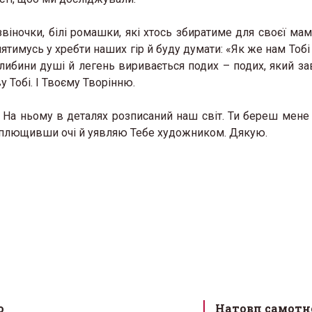
віночки, білі ромашки, які хтось збиратиме для своєї мами
ятимусь у хребти наших гір й буду думати: «Як же нам Тобі
глибини душі й легень виривається подих – подих, який з
у Тобі. І Твоєму Творінню.
 На ньому в деталях розписаний наш світ. Ти береш мене 
озплющивши очі й уявляю Тебе художником. Дякую.
о
Натовп самотн