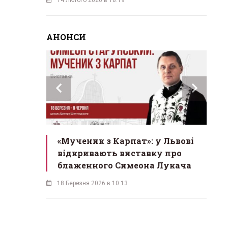
АНОНСИ
инах»:
«Мученик з Карпат»: у Львові
Л
 Львові
відкривають виставку про
мо
у
блаженного Симеона Лукача
на
18 Березня 2026 в 10:13
16 