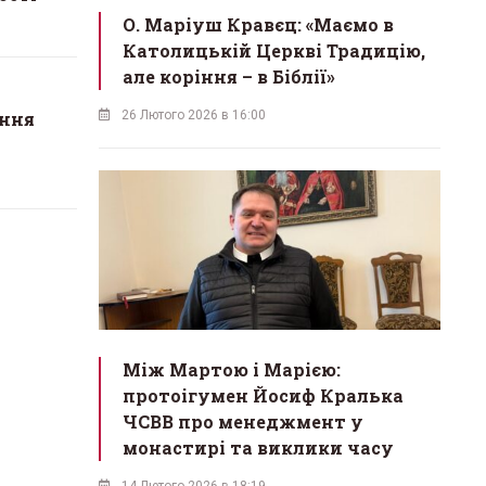
О. Маріуш Кравєц: «Маємо в
Католицькій Церкві Традицію,
але коріння – в Біблії»
ання
26 Лютого 2026 в 16:00
Між Мартою і Марією:
протоігумен Йосиф Кралька
ЧСВВ про менеджмент у
монастирі та виклики часу
14 Лютого 2026 в 18:19