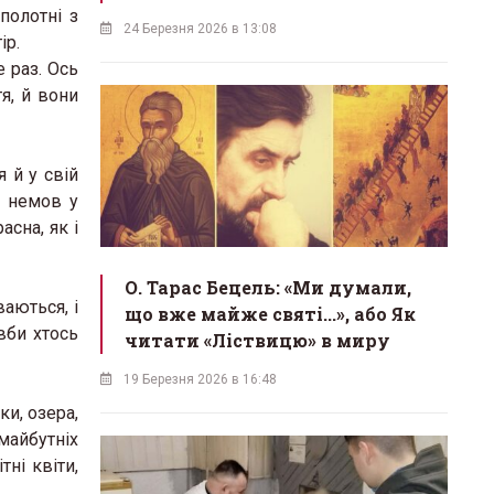
полотні з
24 Березня 2026 в 13:08
ір.
 раз. Ось
я, й вони
 й у свій
, немов у
сна, як і
О. Тарас Бецель: «Ми думали,
аються, і
що вже майже святі...», або Як
вби хтось
читати «Ліствицю» в миру
19 Березня 2026 в 16:48
ки, озера,
майбутніх
ні квіти,