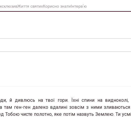
ксклюзив
Життя святих
Корисно знати
Інтерв’ю
ди, й дивлюсь на твої гори. Їхні спини на видноколі, 
 а там ген-ген далеко вдалині зовсім з ними зливаються
 Тобою чисте полотно, яке потім назвуть Землею. Ти усмі