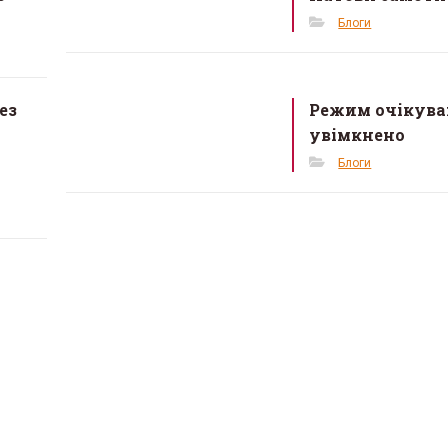
Блоги
ез
Режим очікув
увімкнено
Блоги