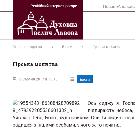
Перейти
Новини
Анонси
Е
до
вмісту
Головна сторінка
Блоги
Гірська молитва
Гірська молитва
8 Серпня 2017 в 16:16
Блоги
Ось сиджу я, Госпо
підпирають небеса,
Уявляю Тебе, Боже, художником. Ось Ти сидиш, перед
радишся з іншими особами, з чого ж то почати…