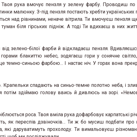
 Твоя рука вмочує пензля у зелену фарбу. Проводиш по 
тинки малюнку. З-під пензля постають хребти українських г
ться над рівнинами, неначе вітрила. Ти вмочуєш пензля ще
туман біля гірських підніж. А тоді Ти вдихаєш в них житт
від зелено-білої фарби й відкладаєш пензля. Вдивляєшся
горами блакиттю небес, зодягаєш гори у сонячне світло
е темно-синьою фарбою… І настає ніч. У горах вона прекра
. Крапельки спадають на синьо-темне полотно неба, і злив
А я потім здіймаю голову ввись й дивлюсь на зорі. «Немо
ріблюється роса. Твоя вміла рука дофарбовує карпатські річ
ють, як переспів дзвіночків… Ти ж бо мусиш подбати про 
, які даруватимуть прохолоду. Ти вимальовуєш різноманіт
сті, щоб ми досліджували.