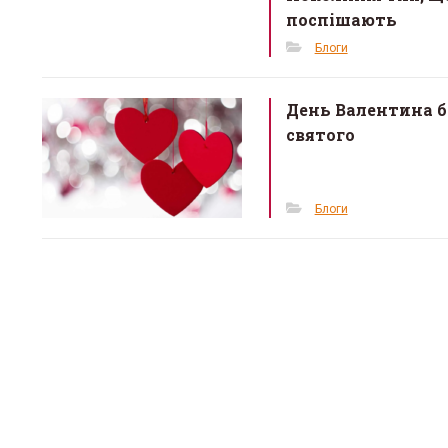
o
поспішають
k
Блоги
День Валентина б
святого
Блоги