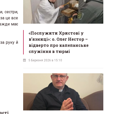
, сестри,
 за це все
авжди має
«Послужити Христові у
вʼязниці»: о. Олег Нестор –
за руку й
відверто про капеланське
служіння в тюрмі
5 Березня 2026 в 15:10
ості