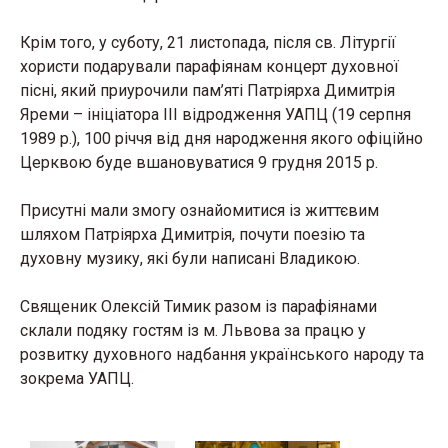
Крім того, у суботу, 21 листопада, після св. Літургії
хористи подарували парафіянам концерт духовної
пісні, який приурочили пам’яті Патріярха Димитрія
Яреми – ініціатора ІІІ відродження УАПЦ (19 серпня
1989 р.), 100 річчя від дня народження якого офіційно
Церквою буде вшановуватися 9 грудня 2015 р.
Присутні мали змогу ознайомитися із життєвим
шляхом Патріярха Димитрія, почути поезію та
духовну музику, які були написані Владикою.
Священик Олексій Тимик разом із парафіянами
склали подяку гостям із м. Львова за працю у
розвитку духовного надбання українського народу та
зокрема УАПЦ.