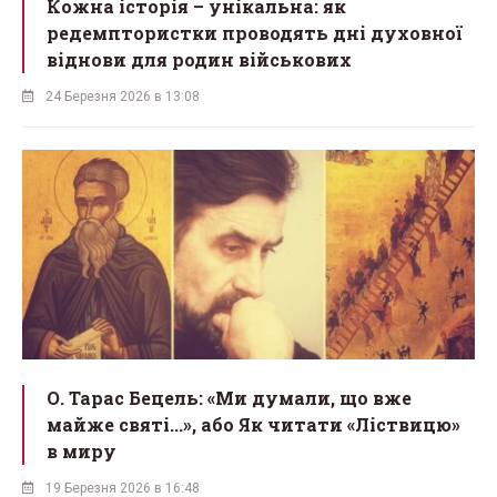
Кожна історія – унікальна: як
редемптористки проводять дні духовної
віднови для родин військових
24 Березня 2026 в 13:08
О. Тарас Бецель: «Ми думали, що вже
майже святі...», або Як читати «Ліствицю»
в миру
19 Березня 2026 в 16:48