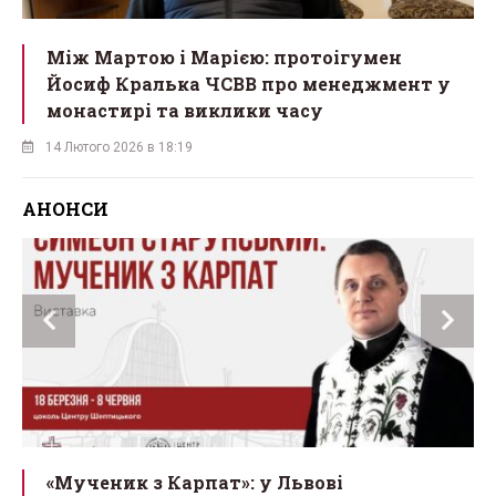
Між Мартою і Марією: протоігумен
Йосиф Кралька ЧСВВ про менеджмент у
монастирі та виклики часу
14 Лютого 2026 в 18:19
АНОНСИ
ї
«Мученик з Карпат»: у Львові