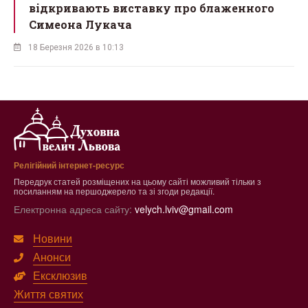
відкривають виставку про блаженного
Симеона Лукача
18 Березня 2026 в 10:13
Релігійний інтернет-ресурс
Передрук статей розміщених на цьому сайті можливий тільки з
посиланням на першоджерело та зі згоди редакції.
Електронна адреса сайту:
velych.lviv@gmail.com
Новини
Анонси
Ексклюзив
Життя святих