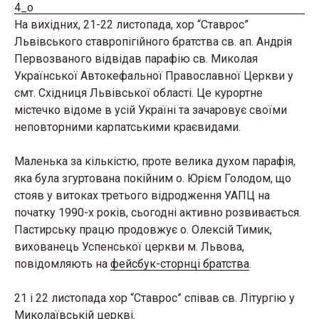
На вихідних, 21-22 листопада, хор “Ставрос”
Львівського ставропігійного братства св. ап. Андрія
Первозваного відвідав парафію св. Миколая
Української Автокефальної Православної Церкви у
смт. Східниця Львівської області. Це курортне
містечко відоме в усій Україні та зачаровує своїми
неповторними карпатськими краєвидами.
Маленька за кількістю, проте велика духом парафія,
яка була згуртована покійним о. Юрієм Голодом, що
стояв у витоках третього відродження УАПЦ на
початку 1990-х років, сьогодні активно розвивається.
Пастирську працю продовжує о. Олексій Тимик,
вихованець Успенської церкви м. Львова,
повідомляють на
фейсбук-сторнці братства
.
21 і 22 листопада хор “Ставрос” співав св. Літургію у
Миколаївській церкві.