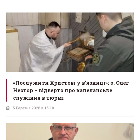
«Послужити Христові у вʼязниці»: о. Олег
Нестор – відверто про капеланське
служіння в тюрмі
5 Березня 2026 в 15:10