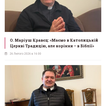
О. Маріуш Кравєц: «Маємо в Католицькій
Церкві Традицію, але коріння – в Біблії»
26 Лютого 2026 в 16:00