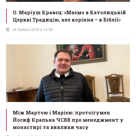
О. Маріуш Кравєц: «Маємо в Католицькій
Церкві Традицію, але коріння – в Біблії»
26 Лютого 2026 в 16:00
Між Мартою і Марією: протоігумен
Йосиф Кралька ЧСВВ про менеджмент у
монастирі та виклики часу