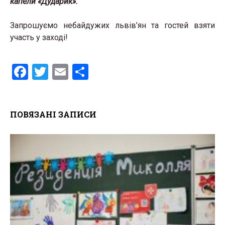
капели «Дударик».
Запрошуємо небайдужих львів’ян та гостей взяти
участь у заході!
F
T
E
S
a
wi
m
h
ce
tt
ail
ar
ПОВЯЗАНІ ЗАПИСИ
b
er
e
o
o
k