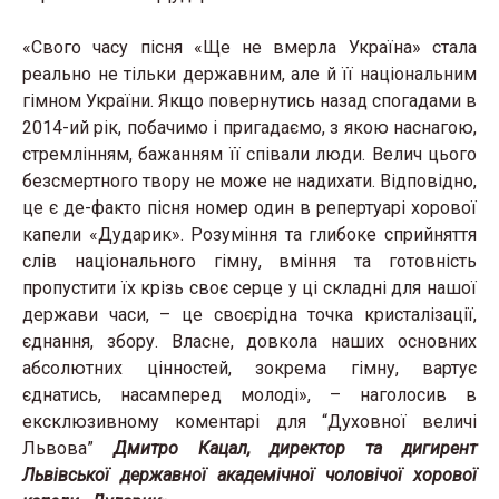
«Свого часу пісня «Ще не вмерла Україна» стала
реально не тільки державним, але й її національним
гімном України. Якщо повернутись назад спогадами в
2014-ий рік, побачимо і пригадаємо, з якою наснагою,
стремлінням, бажанням її співали люди. Велич цього
безсмертного твору не може не надихати. Відповідно,
це є де-факто пісня номер один в репертуарі хорової
капели «Дударик». Розуміння та глибоке сприйняття
слів національного гімну, вміння та готовність
пропустити їх крізь своє серце у ці складні для нашої
держави часи, – це своєрідна точка кристалізації,
єднання, збору. Власне, довкола наших основних
абсолютних цінностей, зокрема гімну, вартує
єднатись, насамперед молоді», – наголосив в
ексклюзивному коментарі для “Духовної величі
Львова”
Дмитро Кацал, директор та дигирент
Львівської державної академічної чоловічої хорової