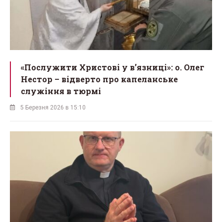
«Послужити Христові у вʼязниці»: о. Олег
Нестор – відверто про капеланське
служіння в тюрмі
5 Березня 2026 в 15:10