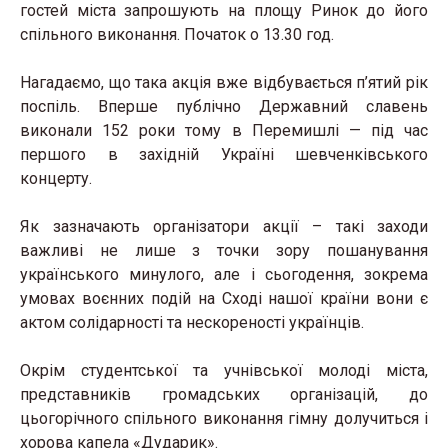
гостей міста запрошують на площу Ринок до його
спільного виконання. Початок о 13.30 год.
Нагадаємо, що така акція вже відбувається п’ятий рік
поспіль. Вперше публічно Державний славень
виконали 152 роки тому в Перемишлі — під час
першого в західній Україні шевченківського
концерту.
Як зазначають організатори акції – такі заходи
важливі не лише з точки зору пошанування
українського минулого, але і сьогодення, зокрема
умовах воєнних подій на Сході нашої країни вони є
актом солідарності та нескореності українців.
Окрім студентської та учнівської молоді міста,
представників громадських організацій, до
цьогорічного спільного виконання гімну долучиться і
хорова капела «Дударик».