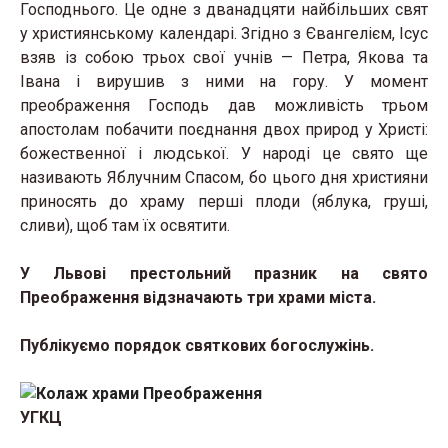
Господнього. Це одне з дванадцяти найбільших свят
у християнському календарі. Згідно з Євангелієм, Ісус
взяв із собою трьох свої учнів — Петра, Якова та
Івана і вирушив з ними на гору. У момент
преображення Господь дав можливість трьом
апостолам побачити поєднання двох природ у Христі:
божественної і людської. У народі це свято ще
називають Яблучним Спасом, бо цього дня християни
приносять до храму перші плоди (яблука, груші,
сливи), щоб там їх освятити.
У Львові престольний празник на свято
Преображення відзначають три храми міста.
Публікуємо порядок святкових богослужінь.
УГКЦ