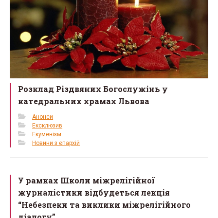
Розклад Різдвяних Богослужінь у
катедральних храмах Львова
Анонси
Ексклюзив
Екуменізм
Новини з єпархій
У рамках Школи міжрелігійної
журналістики відбудеться лекція
“Небезпеки та виклики міжрелігійного
діалогу”