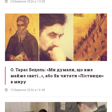
24 Березня 2026 в 13:08
О. Тарас Бецель: «Ми думали, що вже
майже святі...», або Як читати «Ліствицю»
в миру
19 Березня 2026 в 16:48