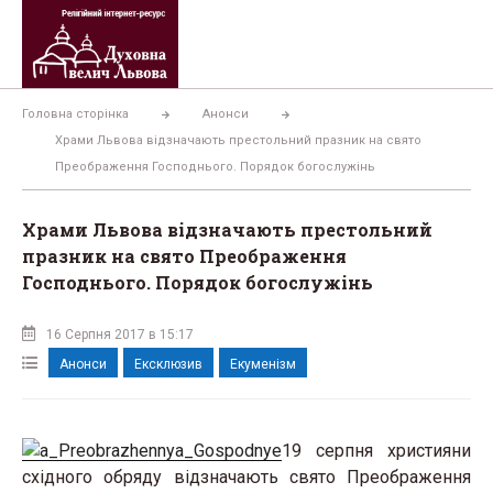
Перейти
до
вмісту
Головна сторінка
Анонси
Храми Львова відзначають престольний празник на свято
Преображення Господнього. Порядок богослужінь
Храми Львова відзначають престольний
празник на свято Преображення
Господнього. Порядок богослужінь
16 Серпня 2017 в 15:17
Анонси
Ексклюзив
Екуменізм
19 серпня християни
східного обряду відзначають свято Преображення