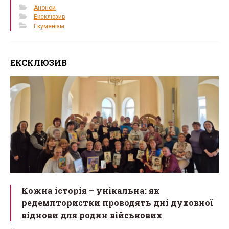
Анонси
Ексклюзив
Екуменізм
ЕКСКЛЮЗИВ
Кожна історія – унікальна: як
редемптористки проводять дні духовної
віднови для родин військових