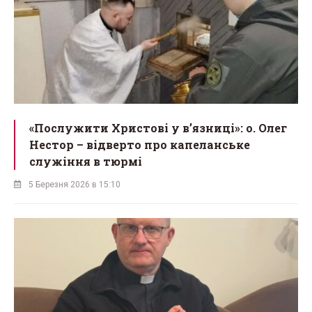
«Послужити Христові у вʼязниці»: о. Олег
Нестор – відверто про капеланське
служіння в тюрмі
5 Березня 2026 в 15:10