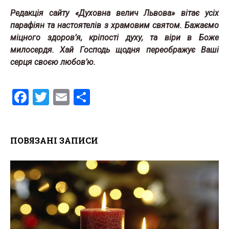
Редакція сайту «Духовна велич Львова» вітає усіх
парафіян та настоятелів з храмовим святом. Бажаємо
міцного здоров’
я,
кріпості духу, та віри в Боже
милосердя. Хай Господь щодня переображує Ваші
серця своєю любов’ю.
F
T
E
S
a
wi
m
h
ce
tt
ail
ar
ПОВЯЗАНІ ЗАПИСИ
b
er
e
o
o
k