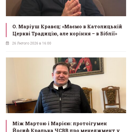
О. Маріуш Кравєц: «Маємо в Католицькій
Церкві Традицію, але коріння – в Біблії»
26 Лютого 2026 в 16:00
Між Мартою і Марією: протоігумен
Йосиф Кралька ЧСВВ про менеджмент у