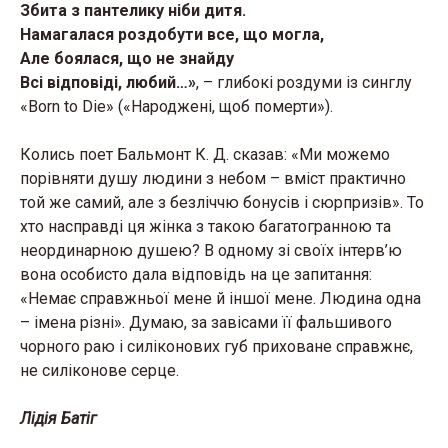
Збита з пантелику ніби дитя.
Намагалася роздобути все, що могла,
Але боялася, що не знайду
Всі відповіді, любий…»
, – глибокі роздуми із синглу
«Born to Die» («Народжені, щоб померти»).
Колись поет Бальмонт К. Д. сказав: «Ми можемо
порівняти душу людини з небом – вміст практично
той же самий, але з безліччю бонусів і сюрпризів». То
хто насправді ця жінка з такою багатогранною та
неординарною душею? В одному зі своїх інтерв’ю
вона особисто дала відповідь на це запитання:
«Немає справжньої мене й іншої мене. Людина одна
– імена різні». Думаю, за завісами її фальшивого
чорного раю і силіконових губ приховане справжнє,
не силіконове серце.
Лідія Батіг