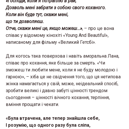
«Господи, коли я потраплю в рай,
Дозволь мені забрати з собою свого коханого.
Коли він буде тут, скажи мені,
що ти дозволяєш.
Отче, скажи мені це, якщо можеш…»
, – про це вона
співає у відомому кінохіті «Young And Beautiful»,
написаному для фільму «Великий Гетсбі».
Для когось така поверхова і навіть аморальна Лана,
співає про кохання, яке більше за смерть. «Чи
зможеш ти любити мене, коли я не буду молодою і
гарною», – хіба це не свідчення того, що ця нетипова
жінка намагається у свій, може, неідеальний спосіб,
зробити великі і давно забуті цінності трендом
сьогодення – цінності вічного кохання, терпіння,
вміння прощати і чекати.
«Була втрачена, але тепер знайшла себе,
І розумію, що одного разу була сліпа,