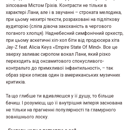
зіпсована Містом Гріхів. Контрасти не тільки в
характері Лани, але і в звучанні – строката мелодика,
при цьому нехитрі тексти, розраховані на підліткову
аудиторію (сліпа дівоча закоханість в чергового
поганого хлопця). Наднебесний симфонічний оркестр,
при цьому аскетичні хіп-хоп біти від продюсера хіта
Jay-Z feat. Alicia Keys «Empire State Of Mind». Все це
зверху заливає сиропом вокал Лани, який різко
переходить від оксамитового спокусливого-
контральто до примхливої інфантильності», – так
образ зірки описав один із американських музичних
критиків.
Та що глибше ти вдивляєшся у її душу, то більше
бачиш. І розумієш, що її внутрішня імперія заснована
не тільки на прагненні популярності та гламурного
зовнішнього лоску.