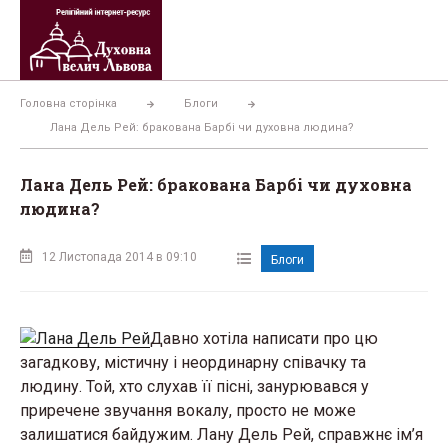
Перейти
до
вмісту
Головна сторінка
Блоги
Лана Дель Рей: бракована Барбі чи духовна людина?
Лана Дель Рей: бракована Барбі чи духовна
людина?
12 Листопада 2014 в 09:10
Блоги
Давно хотіла написати про цю
загадкову, містичну і неординарну співачку та
людину. Той, хто слухав її пісні, занурювався у
приречене звучання вокалу, просто не може
залишатися байдужим. Лану Дель Рей, справжнє ім’я