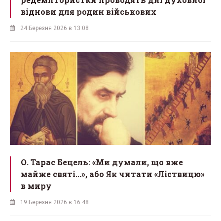
віднови для родин військових
24 Березня 2026 в 13:08
О. Тарас Бецель: «Ми думали, що вже
майже святі...», або Як читати «Ліствицю»
в миру
19 Березня 2026 в 16:48