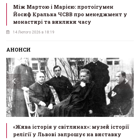
Між Мартою і Марією: протоігумен
Йосиф Кралька ЧСВВ про менеджмент у
монастирі та виклики часу
14 Лютого 2026 в 18:19
АНОНСИ
«Жива історія у світлинах»: музей історії
релігії у Львові запрошує на виставку