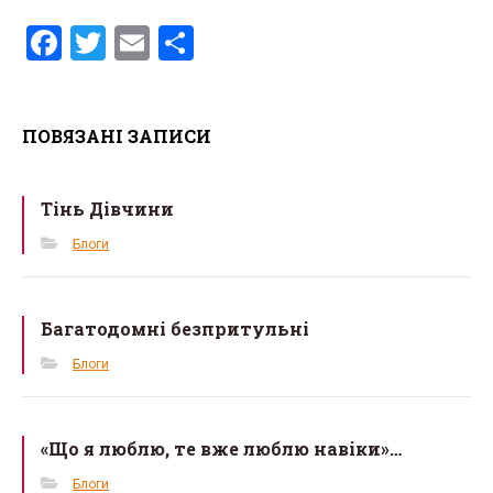
F
T
E
S
a
wi
m
h
ce
tt
ail
ar
ПОВЯЗАНІ ЗАПИСИ
b
er
e
o
Тінь Дівчини
o
k
Блоги
Багатодомні безпритульні
Блоги
«Що я люблю, те вже люблю навіки»…
Блоги