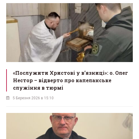
«Послужити Христові у вʼязниці»: о. Олег
Нестор – відверто про капеланське
служіння в тюрмі
5 Березня 2026 в 15:10