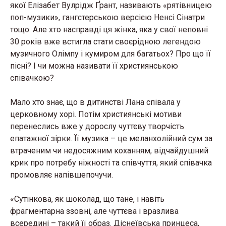
якої Елізабет Вулрідж Ґрант, називають «рятівницею
поп-музики», гангстерською версією Ненсі Сінатри
тощо. Але хто насправді ця жінка, яка у свої неповні
30 років вже встигла стати своєрідною легендою
музичного Олімпу і кумиром для багатьох? Про що її
пісні? І чи можна називати її християнською
співачкою?
Мало хто знає, що в дитинстві Лана співала у
церковному хорі. Потім християнські мотиви
перенеслись вже у дорослу чуттєву творчість
епатажної зірки. Її музика – це меланхолійний сум за
втраченим чи недосяжним коханням, відчайдушний
крик про потребу ніжності та співчуття, який співачка
промовляє напівшепочучи.
«Сутінкова, як шоколад, що тане, і навіть
фрагментарна ззовні, але чуттєва і вразлива
всередині – такий її образ. Діснеївська принцеса,