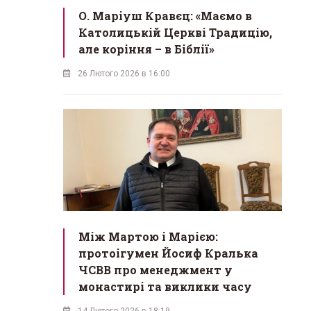
О. Маріуш Кравєц: «Маємо в
Католицькій Церкві Традицію,
але коріння – в Біблії»
26 Лютого 2026 в 16:00
Між Мартою і Марією:
протоігумен Йосиф Кралька
ЧСВВ про менеджмент у
монастирі та виклики часу
14 Лютого 2026 в 18:19