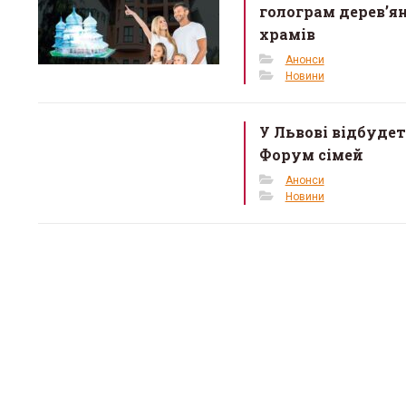
k
голограм дерев’я
храмів
Анонси
Новини
У Львові відбуде
Форум сімей
Анонси
Новини