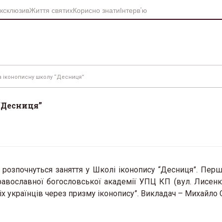
ксклюзив
Життя святих
Корисно знати
Інтерв’ю
а іконописну школу “Десниця”
“Десниця”
 розпочнуться заняття у Школі іконопису “Десниця”. Перш
равославної богословської академії УПЦ КП (вул. Лисенка
вніх українців через призму іконопису”. Викладач – Михайло 