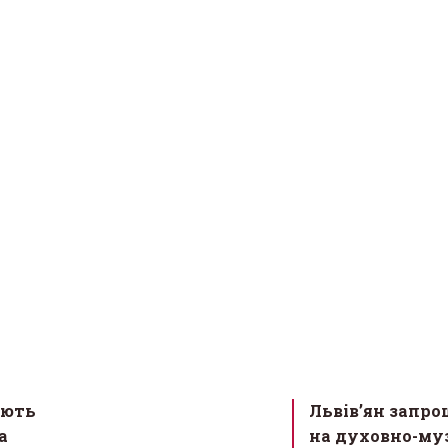
ають
Львів’ян запр
а
на духовно-му