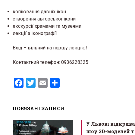
копіювання давніх ікон
створення авторської ікони
екскурсії храмами та музеями
лекції з іконографії
Вхід – вільний на першу лекцію!
Контактний телефон: 0936228325
F
T
E
S
a
wi
m
h
ce
tt
ail
ar
ПОВЯЗАНІ ЗАПИСИ
b
er
e
o
У Львові відкрив
o
шоу 3D-моделей т