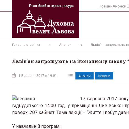
Перейти
Новини
Анонси
Е
до
вмісту
Головна сторінка
Анонси
Львів’ян запрошують н
Львів’ян запрошують на іконописну школу 
1 Вересня 2017 в 19:01
Анонси
Новини
17 вересня 2017 року
відбудеться о 14:00 год. у приміщенні Львівської п
поверх, 207 кабінет. Тема лекції – “Життя і побут да
У навчальній програмі: