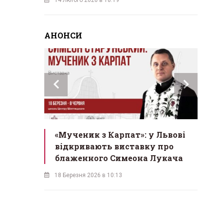
АНОНСИ
инах»:
«Мученик з Карпат»: у Львові
Л
 Львові
відкривають виставку про
мо
у
блаженного Симеона Лукача
на
18 Березня 2026 в 10:13
16 