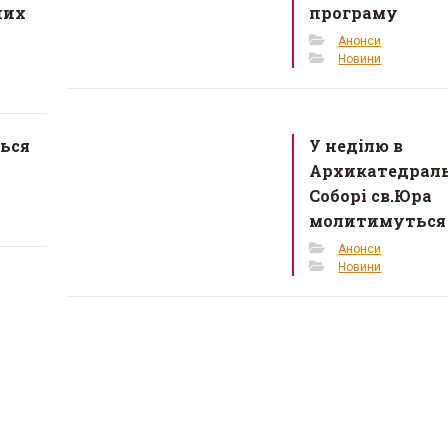
них
програму
Анонси
Новини
ться
У неділю в
Архикатедрал
Соборі св.Юра
молитимуться 
Анонси
Новини