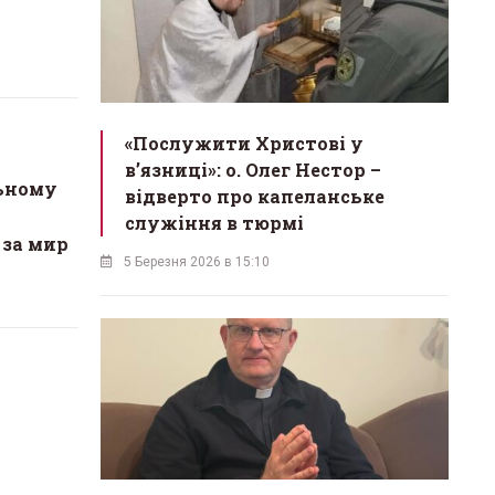
«Послужити Христові у
вʼязниці»: о. Олег Нестор –
ьному
відверто про капеланське
служіння в тюрмі
за мир
5 Березня 2026 в 15:10