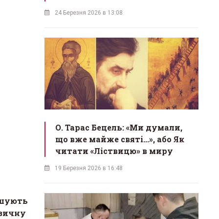
24 Березня 2026 в 13:08
О. Тарас Бецель: «Ми думали,
що вже майже святі...», або Як
читати «Ліствицю» в миру
19 Березня 2026 в 16:48
ошують
зичну