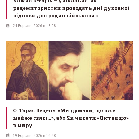
Кожна історія – унікальна: як
редемптористки проводять дні духовної
віднови для родин військових
24 Березня 2026 в 13:08
О. Тарас Бецель: «Ми думали, що вже
майже святі...», або Як читати «Ліствицю»
в миру
19 Березня 2026 в 16:48