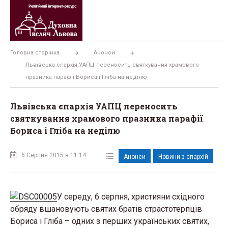
Перейти
до
вмісту
Головна сторінка
Анонси
Львівська єпархія УАПЦ переносить святкування храмового
празника парафії Бориса і Гліба на неділю
Львівська єпархія УАПЦ переносить
святкування храмового празника парафії
Бориса і Гліба на неділю
6 Серпня 2015 в 11:14
Анонси
Новини з єпархій
У середу, 6 серпня, християни східного
обряду вшановують святих братів страстотерпців
Бориса і Гліба – одних з перших українських святих,