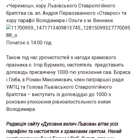
«Черемош», хору Львівського Ставропігійного
братства св. ап. Андрія Первозванного «Ставрос» та
хору парафії Володимира і Ольги з м. Винники.
Початок о 14.00 год.
Також під час урочистостей з нагоди храмового
празника о. Ігор Бурмило, настоятель представить
доповідь присвячену 1000-тю упокоєння свв. Бориса
і Гліба, а Роман Максимович, член патріаршої ради
УАПЦ та Голова Львівського Ставропігійного
братства – виступить із доповіддю до 1000-х
роковин упокоєння рівноапостольного князя
Володимира.
Редакція сайту «Духовна велич Львова» вітає усіх
парафіян та настоятеля з храмовим святом. Нехай