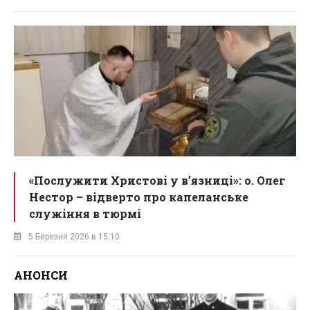
«Послужити Христові у вʼязниці»: о. Олег
Нестор – відверто про капеланське
служіння в тюрмі
5 Березня 2026 в 15:10
АНОНСИ