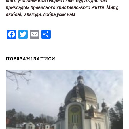
святі угодники Божі Борис і Гліб будуть для нас
прикладом праведного християнського життя. Миру,
любові, злагоди, добра усім нам.
F
T
E
S
a
wi
m
h
ce
tt
ail
ar
ПОВЯЗАНІ ЗАПИСИ
b
er
e
o
o
k