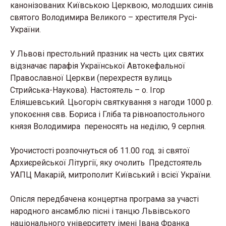
канонізованих Київською Церквою, молодших синів
святого Володимира Великого – хрестителя Русі-
України.
У Львові престольний празник на честь цих святих
відзначає парафія Української Автокефальної
Православної Церкви (перехрестя вулиць
Стрийська-Наукова). Настоятель – о. Ігор
Еліяшевський. Цьогоріч святкування з нагоди 1000 р.
упокоєння свв. Бориса і Гліба та рівноапостольного
князя Володимира переносять на неділю, 9 серпня.
Урочистості розпочнуться об 11.00 год. зі святої
Архиєрейської Літургії, яку очолить Предстоятель
УАПЦ Макарій, митрополит Київський і всієї України.
Опісля передбачена концертна програма за участі
народного ансамблю пісні і танцю Львівського
національного університету імені Івана Франка