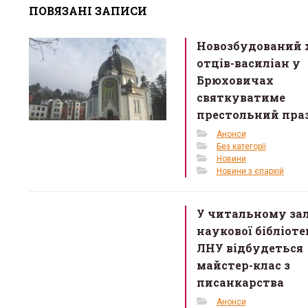
ПОВЯЗАНІ ЗАПИСИ
b
er
e
o
Новозбудований 
o
отців-василіан у
k
Брюховичах
святкуватиме
престольний пра
Анонси
Без категорії
Новини
Новини з єпархій
У читальному зал
наукової бібліоте
ЛНУ відбудеться
майстер-клас з
писанкарства
Анонси