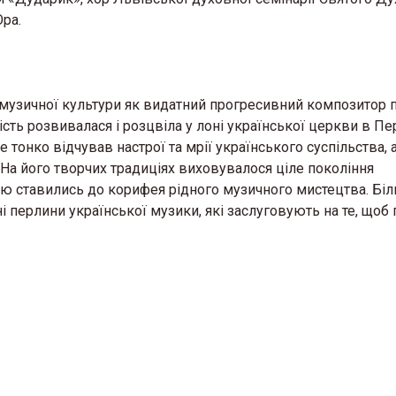
ра.
музичної культури як видатний прогресивний композитор 
ість розвивалася і розцвіла у лоні української церкви в П
онко відчував настрої та мрії українського суспільства, а
 На його творчих традиціях виховувалося ціле покоління
’ю ставились до корифея рідного музичного мистецтва. Біл
і перлини української музики, які заслуговують на те, щоб 