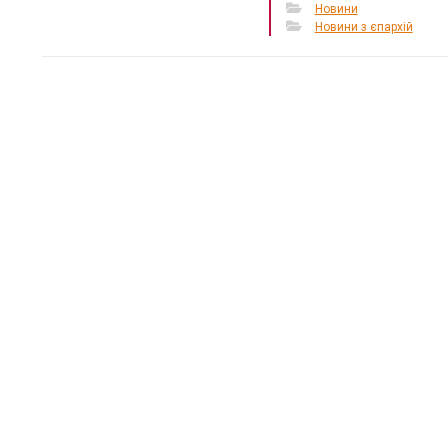
Новини
Новини з єпархій
«Місце,
тепло»:
простір
кризі
12 Березня 