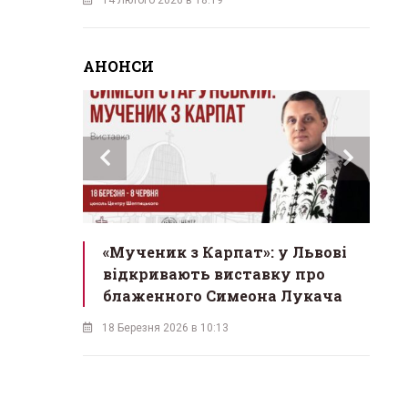
АНОНСИ
инах»:
«Мученик з Карпат»: у Львові
Л
 Львові
відкривають виставку про
мо
у
блаженного Симеона Лукача
на
18 Березня 2026 в 10:13
16 