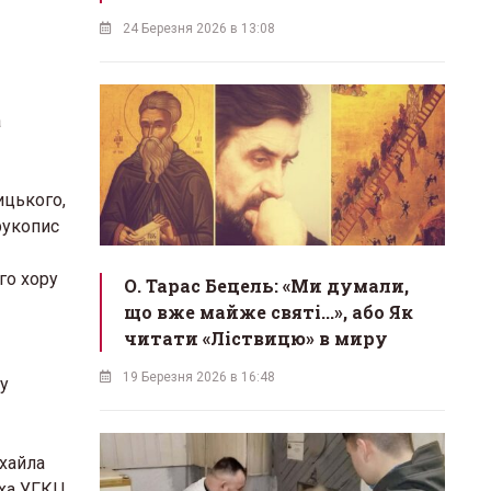
24 Березня 2026 в 13:08
а
ицького,
рукопис
го хору
О. Тарас Бецель: «Ми думали,
що вже майже святі...», або Як
читати «Ліствицю» в миру
19 Березня 2026 в 16:48
у
ихайла
ха УГКЦ,