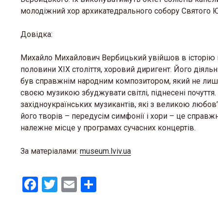
молодіжний хор архикатедрального собору Святого Ю
Довідка:
Михайло Михайлович Вербицький увійшов в історію 
половини XIX століття, хоровий диригент. Його діяльн
був справжнім народним композитором, який не лише т
своєю музикою збуджувати світлі, піднесені почуття.
західноукраїнських музикантів, які з великою любов
його творів – передусім симфонії і хори – це справжн
належне місце у програмах сучасних концертів.
За матеріалами:
museum.lviv.ua
F
T
E
S
a
wi
m
h
ce
tt
ail
ar