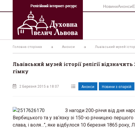
Перейти
Новини
Анонси
Е
до
вмісту
Головна сторінка
Анонси
Львівський музей істор
Львівський музей історії релігії відзначит
гімну
2 Березня 2015 в 18:07
Анонси
Новини з єпархій
З нагоди 200-річчя від дня н
Вербицького та у зв’язку зі 150-ю річницею першого 
слава, і воля…”, яке відбулося 10 березня 1865 року, 