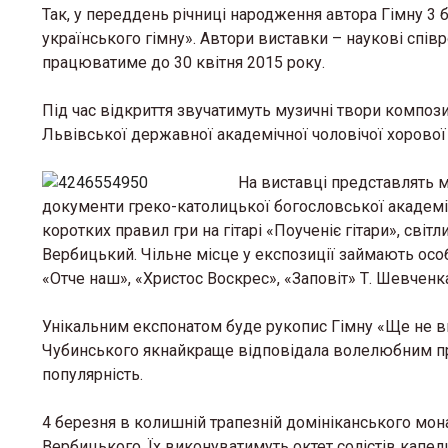
Так, у переддень річниці народження автора Гімну 3 б
українського гімну». Автори виставки – наукові спів
працюватиме до 30 квітня 2015 року.
Під час відкриття звучатимуть музичні твори композ
Львівської державної академічної чоловічої хорової
На виставці представлять 
документи греко-католицької богословської академії 
коротких правил гри на гітарі «Поученіє гітари», сві
Вербицький. Чільне місце у експозиції займають особ
«Отче наш», «Христос Воскрес», «Заповіт» Т. Шевченка
Унікальним експонатом буде рукопис Гімну «Ще не вм
Чубинського якнайкраще відповідала волелюбним пр
популярність.
4 березня в колишній трапезній домініканського мон
Вербицького. Їх виконуватимуть октет солістів капел