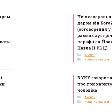
храм
Чи є сексуальн
даром від Бога
(обговорення у
рамках зустріч
зник
парафії св. Йоа
Павла II РКЦ)
Анонси
Новини з єпархій
і
В УКУ говорит
ки
про три хариз
чоловіка
Анонси
Новини з єпархій