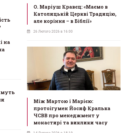
О. Маріуш Кравєц: «Маємо в
Католицькій Церкві Традицію,
ість
але коріння – в Біблії»
?
26 Лютого 2026 в 16:00
і на
на
имуть
ми
Між Мартою і Марією:
протоігумен Йосиф Кралька
ЧСВВ про менеджмент у
монастирі та виклики часу
14 Лютого 2026 в 18:19