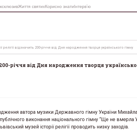
ксклюзив
Життя святих
Корисно знати
Інтерв’ю
ії релігії відзначить 200-річчя від Дня народження творця українського гімну
ь 200-річчя від Дня народження творця українсько
ародження автора музики Державного гімну України Михайл
публічного виконання національного гімну “Ще не вмерла У
Львівський музей історії релігії проводить низку заходів.