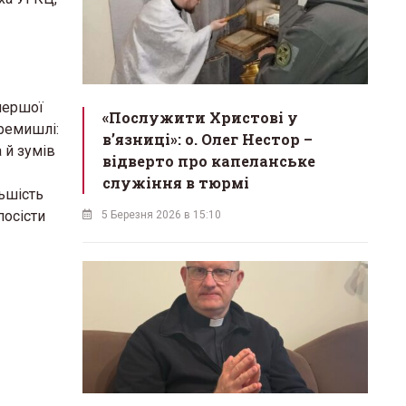
першої
«Послужити Христові у
еремишлі:
вʼязниці»: о. Олег Нестор –
 й зумів
відверто про капеланське
служіння в тюрмі
ьшість
посісти
5 Березня 2026 в 15:10