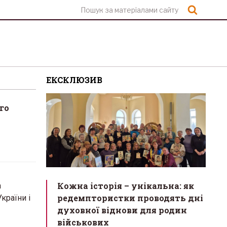
Шукат
ЕКСКЛЮЗИВ
го
Кожна історія – унікальна: як
а
редемптористки проводять дні
країни і
духовної віднови для родин
військових