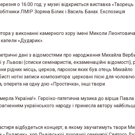
ерезня о 16.00 год. у музеї відкриється виставка «Творець
робітники ЛМІР Зоряна Білик і Василь Банах. Експозиція
итора у виконанні камерного хору імені Миколи Леонтович
 капели «Дударик».
метричні дані з відомостями про народження Михайла Верб
у Львові (списки семінаристів, екзаменаційні відомості), 
тлини рідних місць, церков, парохом яких був отець Михайло
исті нотні записи композитора: церковні пісні для чоловічо
, оперета на одну дію «Простачка», інші твори.
ерла Україна!». Героїко-патетична музика до вірша Павла
агненням українського народу і принесла автору найбільш
астиря відбудеться концерт, в якому звучатимуть твори М
и «Дударик», хор Львівської духовної семінарії Святого Ду