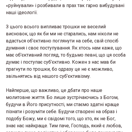
«руйнували» і розбивали в прах так гарно вибудувані
наші ідеології.
З цього всього випливає трошки не веселий
висновок, що як би ми не старались, нам ніколи не
вдасться об’єктивно поглянути на себе, свій спосіб
думання і своє поступування. Як хтось нам каже, що
має об’єктивний погляд, то будьмо певні, що ця особа
думає і поступає суб’єктивно. Кожен з нас мав би
прагнути по трошки, бо одразу це не є можливо,
звільнятись від нашого суб’єктивізму.
Найперше, що важливо, це дбати про наше
молитовне життя. Бо лише зустрічаючись з Богом,
будучи в Його присутності, ми стаємо здатні краще
пізнати і розуміти себе. Будучи створені на образ і
подобу Божу, ми є свідомі того, що хто, як не Бог,
знає нас найкраще. Тим паче, Господь, який є любов,