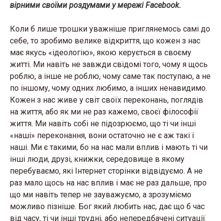
вірними своїми роздумами у мережі Facebook.
Коли б лише трошки уважніше приглянемось самі до
себе, то зробимо велике відкриття, що кожен з нас
має якусь «ідеологію», якою керується в своєму
житті. Ми навіть не завжди свідомі того, чому я щось
роблю, а інше не роблю, чому саме так поступаю, а не
по іншому, чому одних любимо, а інших ненавидимо.
Кожен з нас живе у світ своїх переконань, поглядів
на життя, або як ми не раз кажемо, своєї філософії
життя. Ми навіть собі не підозрюємо, що ті чи інші
«наші» переконання, вони остаточно не є аж такі і
наші. Ми є такими, бо на нас мали вплив і мають ті чи
інші люди, друзі, книжки, середовище в якому
перебуваємо, які Інтернет сторінки відвідуємо. А не
раз мало щось на нас вплив і має не раз дальше, про
що ми навіть тепер не зауважуємо, а зрозуміємо
можливо пізніше. Бог який любить нас, дає що б час
від часу, ті чи інші трудні, або непередбачені ситуації