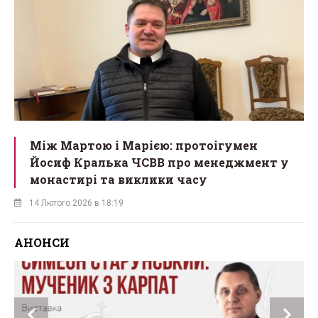
Між Мартою і Марією: протоігумен
Йосиф Кралька ЧСВВ про менеджмент у
монастирі та виклики часу
14 Лютого 2026 в 18:19
АНОНСИ