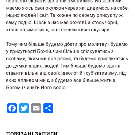
певністю сказати, що вони змовились. Бо ж всі ми
маємо якісь свої окуляри через які дивимось на себе,
інших людей і світ. Та кожен по своєму описує ту ж
саму подію. Щось з нас має рожеві, а хтось чорні,
хтось оптимістичні, інші песимістичні окуляри.
Тому чим більше будемо дбати про молитву і будемо
у присутності Божій, чим більше спілкуватись з
особами, яким ми довіряємо, та будемо прислухатись
до думки інших людей. Тим більше будемо здатні
ставити вільні від своїх ідеологій і суб’єктивізму, під
яких впливом ми є, а будемо все більше жити з
Богом і чинити Його волю.
F
T
E
S
a
wi
m
h
ce
tt
ail
ar
ПОВЯЗАНІ ЗАПИСИ