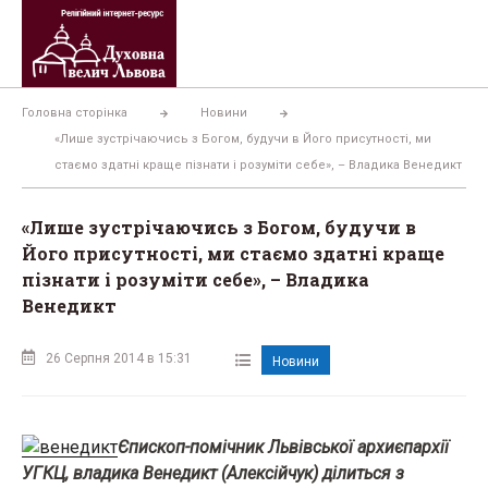
Перейти
до
вмісту
Головна сторінка
Новини
«Лише зустрічаючись з Богом, будучи в Його присутності, ми
стаємо здатні краще пізнати і розуміти себе», – Владика Венедикт
«Лише зустрічаючись з Богом, будучи в
Його присутності, ми стаємо здатні краще
пізнати і розуміти себе», – Владика
Венедикт
26 Серпня 2014 в 15:31
Новини
Єпископ-помічник Львівської архиєпархії
УГКЦ, владика Венедикт (Алексійчук) ділиться з