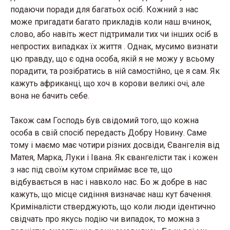
подаючи поради для багатьох осіб. Кожний з нас
може пригадати багато прикладів коли наш вчинок,
слово, або навіть жест підтримали тих чи інших осіб в
непростих випадках їх життя . Однак, мусимо визнати
цю правду, що є одна особа, якій я не можу у всьому
порадити, та розібратись в ній самостійно, це я сам. Як
кажуть африканці, що хоч в корови великі очі, але
вона не бачить себе.
Також сам Господь був свідомий того, що кожна
особа в свій спосіб передасть Добру Новину. Саме
тому і маємо має чотири різних досвіди, Євангелія від
Матея, Марка, Луки і Івана. Як євангелісти так і кожен
з нас під своїм кутом сприймає все те, що
відбувається в нас і навколо нас. Бо ж добре в нас
кажуть, що місце сидіння визначає наш кут бачення.
Криміналісти стверджують, що коли люди ідентично
свідчать про якусь подію чи випадок, то можна з