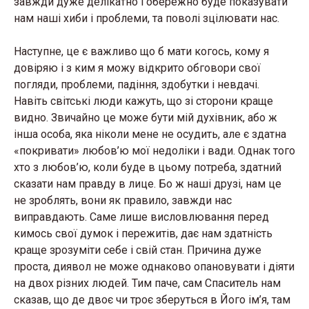
завжди дуже делікатно і обережно буде показувати
нам наші хиби і проблеми, та поволі зцілювати нас.
Наступне, це є важливо що б мати когось, кому я
довіряю і з ким я можу відкрито обговори свої
погляди, проблеми, падіння, здобутки і невдачі.
Навіть світські люди кажуть, що зі сторони краще
видно. Звичайно це може бути мій духівник, або ж
інша особа, яка ніколи мене не осудить, але є здатна
«покривати» любов’ю мої недоліки і вади. Однак того
хто з любов’ю, коли буде в цьому потреба, здатний
сказати нам правду в лице. Бо ж наші друзі, нам це
не зроблять, вони як правило, завжди нас
виправдають. Саме лише висловлювання перед
кимось свої думок і пережитів, дає нам здатність
краще зрозуміти себе і свій стан. Причина дуже
проста, диявол не може однаково опановувати і діяти
на двох різних людей. Тим паче, сам Спаситель нам
сказав, що де двоє чи троє зберуться в Його ім’я, там