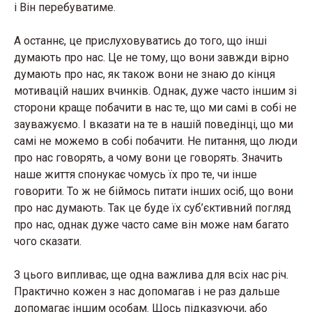
і Він перебуватиме.
А останнє, це прислуховуватись до того, що інші
думають про нас. Це не тому, що вони завжди вірно
думають про нас, як також вони не знаю до кінця
мотивацій наших вчинків. Однак, дуже часто іншим зі
сторони краще побачити в нас те, що ми самі в собі не
зауважуємо. І вказати на те в нашій поведінці, що ми
самі не можемо в собі побачити. Не питання, що люди
про нас говорять, а чому вони це говорять. Значить
наше життя спонукає чомусь їх про те, чи інше
говорити. То ж не біймось питати інших осіб, що вони
про нас думають. Так це буде їх суб’єктивний погляд
про нас, однак дуже часто саме він може нам багато
чого сказати.
З цього випливає, ще одна важлива для всіх нас річ.
Практично кожен з нас допомагав і не раз дальше
допомагає іншим особам. Щось підказуючи, або