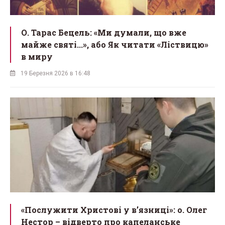
О. Тарас Бецель: «Ми думали, що вже
майже святі...», або Як читати «Ліствицю»
в миру
19 Березня 2026 в 16:48
«Послужити Христові у вʼязниці»: о. Олег
Нестор – відверто про капеланське