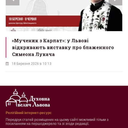
ї
«Мученик з Карпат»: у Львові
відкривають виставку про блаженного
Симеона Лукача
18 Березня 2026 в 10:13
Релігійний інтернет-ресурс
Передрук статей розміщених на цьому сайті можливий тільки з
посиланням на першоджерело та зі згоди редакції.