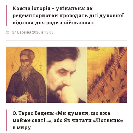
Кожна історія – унікальна: як
редемптористки проводять дні духовної
віднови для родин військових
24 Березня 2026 в 13:08
О. Тарас Бецель: «Ми думали, що вже
майже святі...», або Як читати «Ліствицю»
в миру