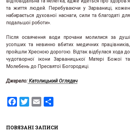
відповідальна та нелегка, адже йдеться про здоров’я
та життя людей. Перебуваючи у Зарваниці, кожен
набирається духовної наснаги, сили та благодаті для
подальшої роботи».
Після освячення води прочани молилися за душі
усопших та невинно вбитих медичних працівників,
пройшли Хресною дорогою. Відтак відбулася хода до
чудотворної ікони Зарваницької Матері Божої та
Молебень до Пресвятої Богородиці.
Джерело:
Католицький Оглядач
F
T
E
S
a
wi
m
h
ce
tt
ail
ar
ПОВЯЗАНІ ЗАПИСИ
b
er
e