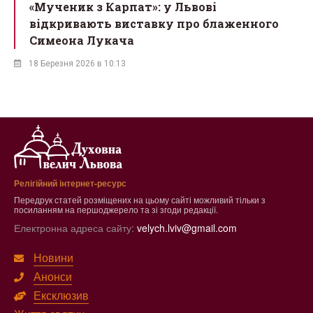
ї
«Мученик з Карпат»: у Львові
відкривають виставку про блаженного
Симеона Лукача
18 Березня 2026 в 10:13
Релігійний інтернет-ресурс
Передрук статей розміщених на цьому сайті можливий тільки з
посиланням на першоджерело та зі згоди редакції.
Електронна адреса сайту:
velych.lviv@gmail.com
Новини
Анонси
Ексклюзив