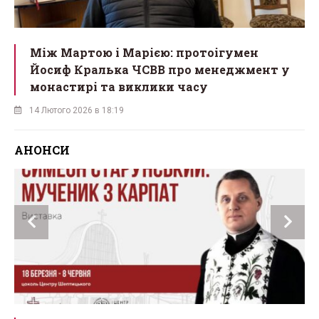
Між Мартою і Марією: протоігумен
Йосиф Кралька ЧСВВ про менеджмент у
монастирі та виклики часу
14 Лютого 2026 в 18:19
АНОНСИ