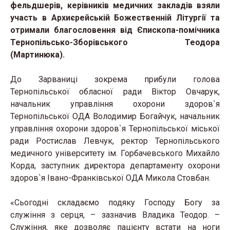
фельдшерів, керівників медичних закладів взяли
участь в Архиєрейській Божественній Літургії та
отримали благословення від Єпископа-помічника
Тернопільсько-Зборівського Теодора
(Мартинюка).
До Зарваниці зокрема прибули голова
Тернопільської обласної ради Віктор Овчарук,
начальник управління охорони здоров`я
Тернопільської ОДА Володимир Богайчук, начальник
управління охорони здоров`я Тернопільської міської
ради Ростислав Левчук, ректор Тернопільського
медичного університету ім. Горбачевського Михайло
Корда, заступник директора департаменту охорони
здоров`я Івано-Франківської ОДА Микола Стовбан.
«Сьогодні складаємо подяку Господу Богу за
служіння з серця, – зазначив Владика Теодор. –
Служіння, яке дозволяє пацієнту встати на ноги