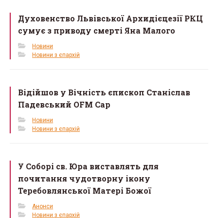
o
Духовенство Львівської Архидієцезії РКЦ
o
сумує з приводу смерті Яна Малого
k
Новини
Новини з єпархій
Відійшов у Вічність єпископ Станіслав
Падевський OFM Cap
Новини
Новини з єпархій
У Соборі св. Юра виставлять для
почитання чудотворну ікону
Теребовлянської Матері Божої
Анонси
Новини з єпархій