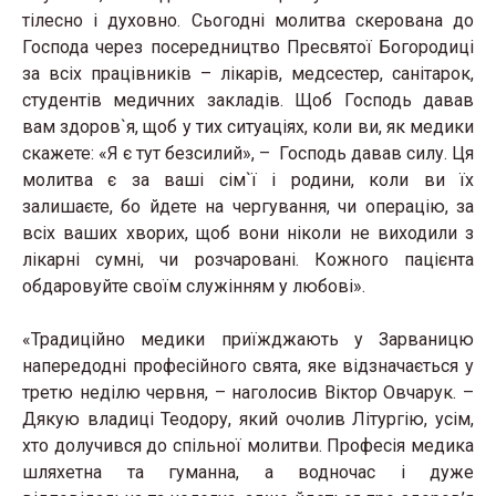
тілесно і духовно. Сьогодні молитва скерована до
Господа через посередництво Пресвятої Богородиці
за всіх працівників – лікарів, медсестер, санітарок,
студентів медичних закладів. Щоб Господь давав
вам здоров`я, щоб у тих ситуаціях, коли ви, як медики
скажете: «Я є тут безсилий», – Господь давав силу. Ця
молитва є за ваші сім`ї і родини, коли ви їх
залишаєте, бо йдете на чергування, чи операцію, за
всіх ваших хворих, щоб вони ніколи не виходили з
лікарні сумні, чи розчаровані. Кожного пацієнта
обдаровуйте своїм служінням у любові».
«Традиційно медики приїжджають у Зарваницю
напередодні професійного свята, яке відзначається у
третю неділю червня, – наголосив Віктор Овчарук. –
Дякую владиці Теодору, який очолив Літургію, усім,
хто долучився до спільної молитви. Професія медика
шляхетна та гуманна, а водночас і дуже