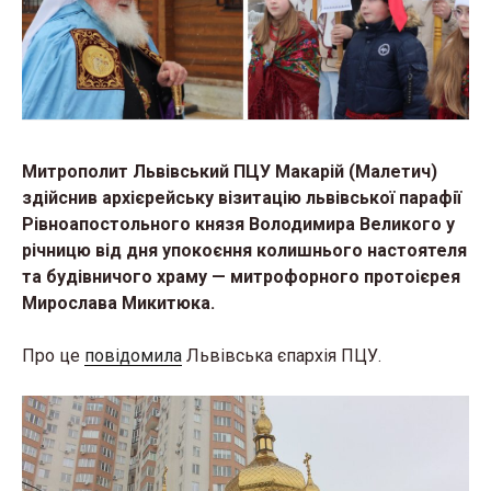
Митрополит Львівський ПЦУ Макарій (Малетич)
здійснив архієрейську візитацію львівської парафії
Рівноапостольного князя Володимира Великого
у
річницю від дня упокоєння колишнього настоятеля
та будівничого храму — митрофорного протоієрея
Мирослава Микитюка.
Про це
повідомила
Львівська єпархія ПЦУ.