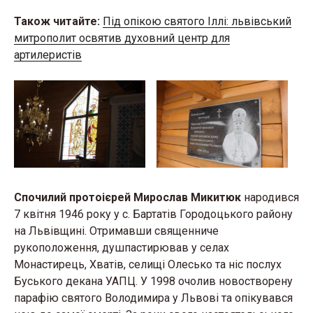
Також читайте:
Під опікою святого Іллі: львівський
митрополит освятив духовний центр для
артилеристів
Спочилий протоієрей Мирослав Микитюк
народився
7 квітня 1946 року у с. Бартатів Городоцького району
на Львівщині. Отримавши священниче
рукоположення, душпастирював у селах
Монастирець, Хватів, селищі Олесько та ніс послух
Буського декана УАПЦ. У 1998 очолив новостворену
парафію святого Володимира у Львові та опікувався