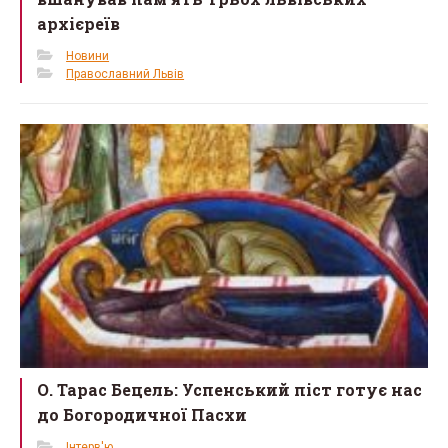
архієреїв
Новини
Православний Львів
О. Тарас Бецель: Успенський піст готує нас
до Богородичної Пасхи
Інтерв'ю