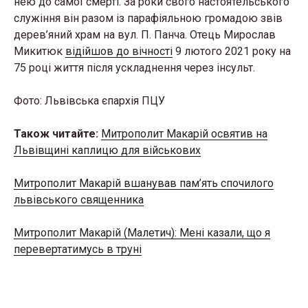
нею до самої смерті. За роки свого настоятельського
служіння він разом із парафіяльною громадою звів
дерев’яний храм на вул. П. Панча. Отець Мирослав
Микитюк
відійшов до вічності
9 лютого 2021 року
на
75 році життя після ускладнення через інсульт.
Фото: Львівська єпархія ПЦУ
Також читайте:
Митрополит Макарій освятив на
Львівщині каплицю для військових
Митрополит Макарій вшанував пам’ять спочилого
львівського священника
Митрополит Макарій (Малетич): Мені казали, що я
перевертатимусь в труні