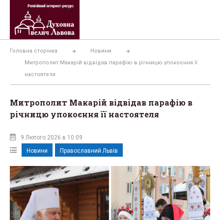
Перейти
до
вмісту
Головна сторінка
Новини
Митрополит Макарій відвідав парафію в річницю упокоєння її
настоятеля
Митрополит Макарій відвідав парафію в
річницю упокоєння її настоятеля
9 Лютого 2026 в 10:09
Новини
Православний Львів