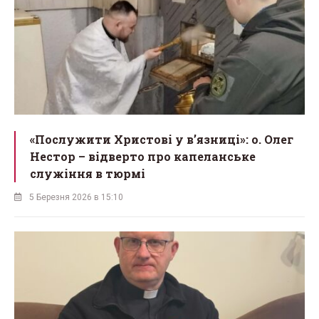
«Послужити Христові у вʼязниці»: о. Олег
Нестор – відверто про капеланське
служіння в тюрмі
5 Березня 2026 в 15:10