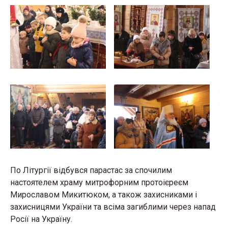
По Літургії відбувся парастас
за спочилим
настоятелем храму митрофорним протоієреєм
Мирославом Микитюком, а також захисниками і
захисницями України та всіма загиблими через напад
Росії на Україну.