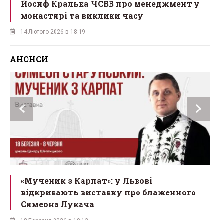
Йосиф Кралька ЧСВВ про менеджмент у
монастирі та виклики часу
14 Лютого 2026 в 18:19
АНОНСИ
ї
«Мученик з Карпат»: у Львові
відкривають виставку про блаженного
Симеона Лукача