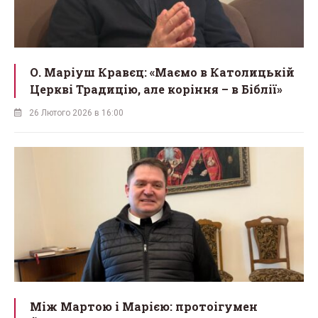
О. Маріуш Кравєц: «Маємо в Католицькій
Церкві Традицію, але коріння – в Біблії»
26 Лютого 2026 в 16:00
Між Мартою і Марією: протоігумен