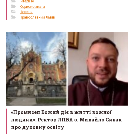
Інтерв'ю
Корисно знати
Новини
Православний Львів
«Промисел Божий діє в житті кожної
людини». Ректор ЛПБА о. Михайло Сивак
про духовну освіту