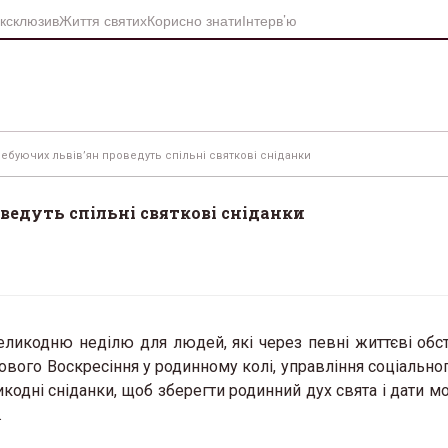
ксклюзив
Життя святих
Корисно знати
Інтерв’ю
ебуючих львів’ян проведуть спільні святкові сніданки
ведуть спільні святкові сніданки
Великодню неділю для людей, які через певні життєві обс
ого Воскресіння у родинному колі, управління соціальног
икодні сніданки, щоб зберегти родинний дух свята і дати м
.