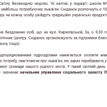
Світлу Великодню неділю, 16 квітня, у подвір’ї школи №
 найбільш потребуючих львів’ян. Сніданок розпочнуть о 10.
у на кожну особу увійдуть традиційні українські продукти
я бездомних осіб, що на вул. Кирилівській, 3а, о 9.30 г
опічних Центру. Сніданок організовують за підтримки благо
аски, тощо).
 підпорядкованими підрозділами намагається охопити ма
х потребу, пам’ятаючи про львів’ян, які зараз перебувають 
икої громади нашого рідного міста. У такий світлий день
 – зазначає
начальник управління соціального захисту Л