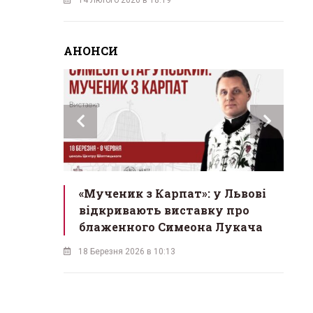
АНОНСИ
инах»:
«Мученик з Карпат»: у Львові
Л
 Львові
відкривають виставку про
мо
у
блаженного Симеона Лукача
на
18 Березня 2026 в 10:13
16 