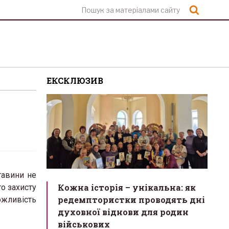
Шукат
ЕКСКЛЮЗИВ
тавини не
Кожна історія – унікальна: як
о захисту
редемптористки проводять дні
ожливість
духовної віднови для родин
військових