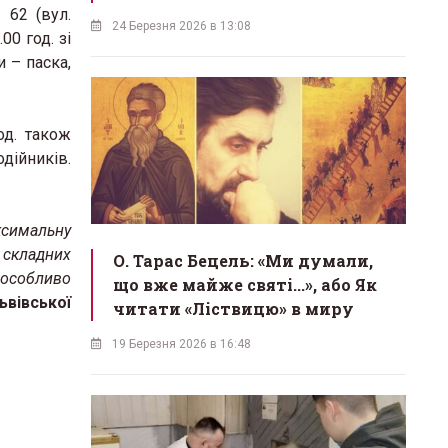
 62 (вул.
24 Березня 2026 в 13:08
00 год. зі
 – паска,
од. також
дійників.
ксимальну
у складних
О. Тарас Бецель: «Ми думали,
 особливо
що вже майже святі...», або Як
ьвівської
читати «Ліствицю» в миру
19 Березня 2026 в 16:48