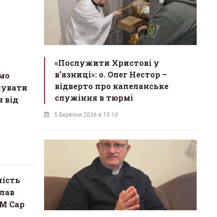
«Послужити Христові у
вʼязниці»: о. Олег Нестор –
ємо
відверто про капеланське
нувати
служіння в тюрмі
я від
5 Березня 2026 в 15:10
ність
слав
M Cap