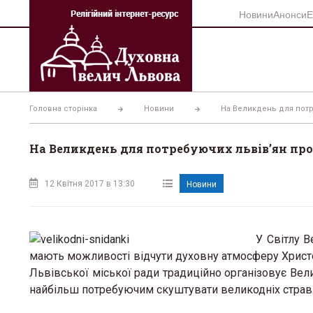
Перейти
Новини
Анонси
Е
до
вмісту
Головна сторінка
Новини
На Великдень для потр
На Великдень для потребуючих львів’ян про
12 Квітня 2017 в 13:30
Новини
У Світлу 
мають можливості відчути духовну атмосферу Христов
Львівської міської ради традиційно організовує Вел
найбільш потребуючим скуштувати великодніх страв