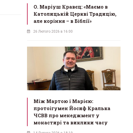
О. Маріуш Кравєц: «Маємо в
Католицькій Церкві Традицію,
але коріння – в Біблії»
26 Лютого 2026 в 16:00
Між Мартою і Марією:
протоігумен Йосиф Кралька
ЧСВВ про менеджмент у
монастирі та виклики часу
14 Лютого 2026 в 18:19