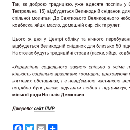
Так, за доброю традицією, уже вдесяте поспіль у 
Театральна, 15) відбудеться Великодній сніданок для
спільної молитви. До Святкового Великоднього набор
ковбаска, яйця, масло, домашній сир, сік та рулет.
Цього ж дня у Центрі обліку та нічного перебуванн
відбудеться Великодній сніданок для близько 50 під
На столах будуть традиційні страви (паски, яйця, ковб
«Управління соціального захисту спільно з усіма
кількість соціально вразливих громадян, враховуючи ї
життєвих обставинах, і є невід’ємною частинкою вел
потрібно бути разом, відчувати любов і підтримку»
,
міської ради Наталія Демкович.
Джерело:
сайт ЛМР
F
T
E
S