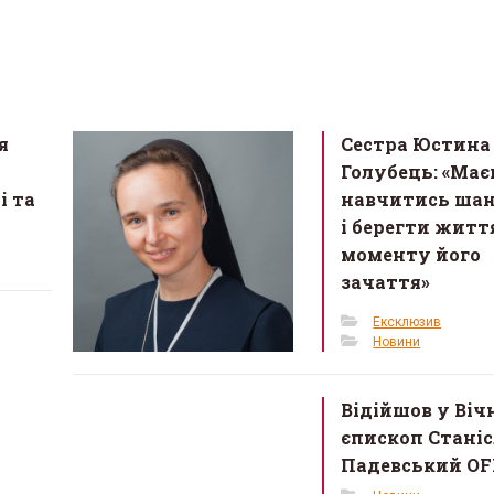
я
Сестра Юстина
Голубець: «Ма
і та
навчитись ша
і берегти житт
моменту його
зачаття»
Ексклюзив
Новини
Відійшов у Віч
єпископ Стані
Падевський OF