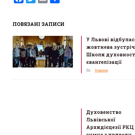
a
wi
m
h
ce
tt
ail
ar
ПОВЯЗАНІ ЗАПИСИ
b
er
e
o
У Львові відбулас
o
жовтнева зустріч
k
Школи духовност
євангелізації
Новини
Духовенство
Львівської
Архидієцезії РКЦ
сумує з приводу