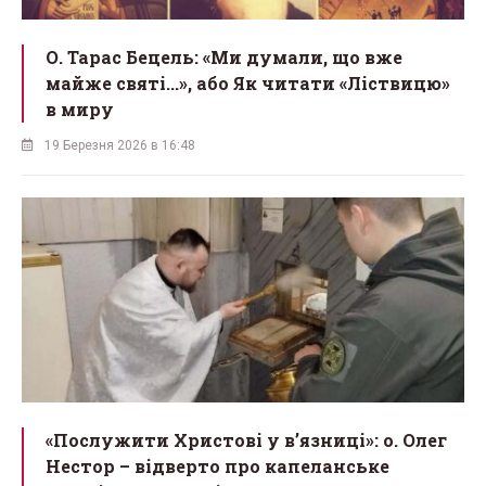
О. Тарас Бецель: «Ми думали, що вже
майже святі...», або Як читати «Ліствицю»
в миру
19 Березня 2026 в 16:48
«Послужити Христові у вʼязниці»: о. Олег
Нестор – відверто про капеланське