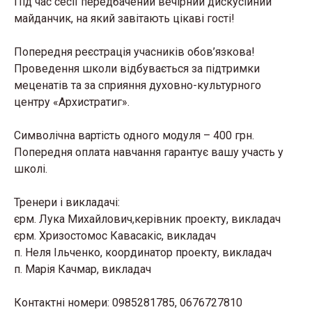
Під час сесії передбачений вечірний дискусійний
майданчик, на який завітають цікаві гості!
Попередня реєстрація учасників обов’язкова!
Проведення школи відбувається за підтримки
меценатів та за сприяння духовно-культурного
центру «Архистратиг».
Символічна вартість одного модуля – 400 грн.
Попередня оплата навчання гарантує вашу участь у
школі.
Тренери і викладачі:
єрм. Лука Михайлович,керівник проекту, викладач
єрм. Хризостомос Кавасакіс, викладач
п. Неля Ільченко, координатор проекту, викладач
п. Марія Качмар, викладач
Контактні номери: 0985281785, 0676727810