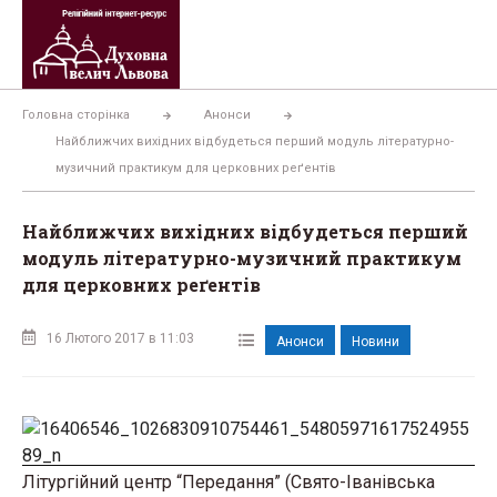
Перейти
до
вмісту
Головна сторінка
Анонси
Найближчих вихідних відбудеться перший модуль літературно-
музичний практикум для церковних реґентів
Найближчих вихідних відбудеться перший
модуль літературно-музичний практикум
для церковних реґентів
16 Лютого 2017 в 11:03
Анонси
Новини
Літургійний центр “Передання” (Свято-Іванівська