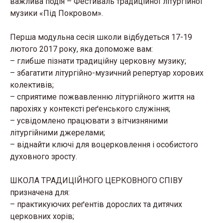
важлива подія – Фестиваль традиційної літургійної
музики «Під Покровом».
Перша модульна сесія школи відбудеться 17-19
лютого 2017 року, яка допоможе вам:
– глибше пізнати традиційну церковну музику;
– збагатити літургійно-музичний репертуар хорових
колективів;
– сприятиме пожвавленню літургійного життя на
парохіях у контексті реґенського служіння;
– усвідомлено працювати з вітчизняними
літургійними джерелами;
– віднайти ключі для воцерковлення і особистого
духовного зросту.
ШКОЛА ТРАДИЦІЙНОГО ЦЕРКОВНОГО СПІВУ
призначена для:
– практикуючих реґентів дорослих та дитячих
церковних хорів;