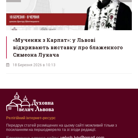
ї
«Мученик з Карпат»: у Львові
відкривають виставку про блаженного
Симеона Лукача
18 Березня 2026 в 10:13
Релігійний інтернет-ресурс
Передрук статей розміщених на цьому сайті можливий тільки з
посиланням на першоджерело та зі згоди редакції.
Електронна адреса сайту:
velych.lviv@gmail.com