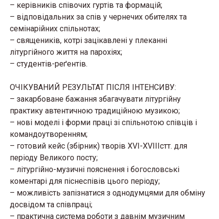
– керівників співочих гуртів та формацій;
– відповідальних за спів у чернечих обителях та
семінарійних спільнотах;
– священиків, котрі зацікавлені у плеканні
літургійного життя на парохіях;
– студентів-реґентів.
ОЧІКУВАНИЙ РЕЗУЛЬТАТ ПІСЛЯ ІНТЕНСИВУ:
– закарбоване бажання збагачувати літургійну
практику автентичною традиційною музикою;
– нові моделі і форми праці зі спільнотою співців і
командоутворенням;
– готовий кейс (збірник) творів XVI-XVIIIcтт. для
періоду Великого посту;
– літургійно-музичні пояснення і богословські
коментарі для піснеспівів цього періоду;
– можливість запізнатися з однодумцями для обміну
досвідом та співпраці;
– практична система роботи з давнім музичним