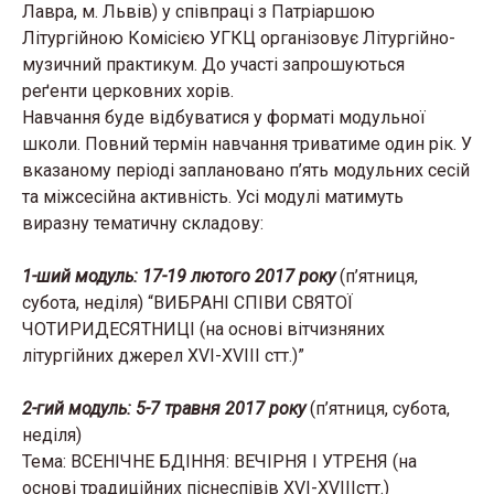
Лавра, м. Львів) у співпраці з Патріаршою
Літургійною Комісією УГКЦ організовує Літургійно-
музичний практикум. До участі запрошуються
реґенти церковних хорів.
Навчання буде відбуватися у форматі модульної
школи. Повний термін навчання триватиме один рік. У
вказаному періоді заплановано п’ять модульних сесій
та міжсесійна активність. Усі модулі матимуть
виразну тематичну складову:
1-ший модуль: 17-19 лютого 2017 року
(п’ятниця,
субота, неділя) “ВИБРАНІ СПІВИ СВЯТОЇ
ЧОТИРИДЕСЯТНИЦІ (на основі вітчизняних
літургійних джерел XVI-XVIII стт.)”
2-гий модуль: 5-7 травня 2017 року
(п’ятниця, субота,
неділя)
Тема: ВСЕНІЧНЕ БДІННЯ: ВЕЧІРНЯ І УТРЕНЯ (на
основі традиційних піснеспівів XVI-XVIIIстт.)