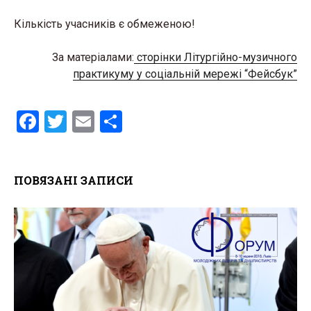
Кількість учасників є обмеженою!
За матеріалами:
сторінки Літургійно-музичного
практикуму у соціальній мережі “Фейсбук”
F
T
E
S
a
wi
m
h
ce
tt
ail
ar
ПОВЯЗАНІ ЗАПИСИ
b
er
e
o
o
k