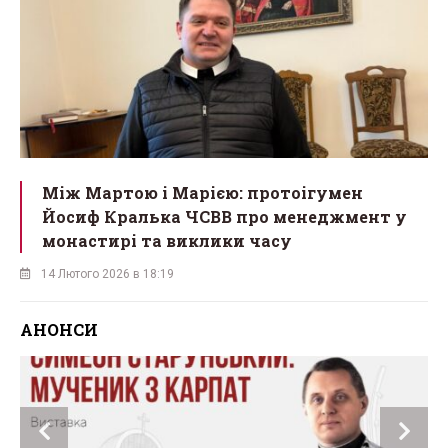
Між Мартою і Марією: протоігумен
Йосиф Кралька ЧСВВ про менеджмент у
монастирі та виклики часу
14 Лютого 2026 в 18:19
АНОНСИ