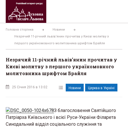
Перейти
до
вмісту
Головна сторінка
Новини
Незрячий 11-річний львів’янин прочитав у Києві молитву з
першого україномовного молитовника шрифтом Брайля
Незрячий 11-річний львів’янин прочитав у
Києві молитву з першого україномовного
молитовника шрифтом Брайля
25 Січня 2016 в 13:02
Новини
Церква в Україні
З благословення Святійшого
Патріарха Київського і всієї Руси-України Філарета
Синодальний відділ соціального служіння та