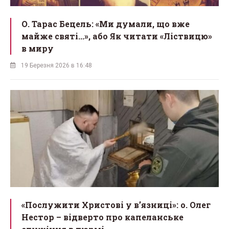
О. Тарас Бецель: «Ми думали, що вже
майже святі...», або Як читати «Ліствицю»
в миру
19 Березня 2026 в 16:48
«Послужити Христові у вʼязниці»: о. Олег
Нестор – відверто про капеланське