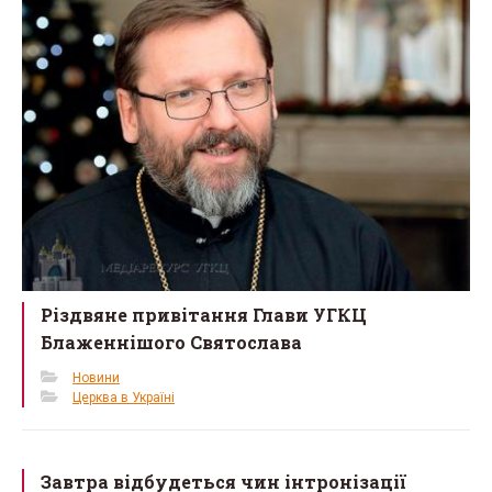
k
Різдвяне привітання Глави УГКЦ
Блаженнішого Святослава
Новини
Церква в Україні
Завтра відбудеться чин інтронізації