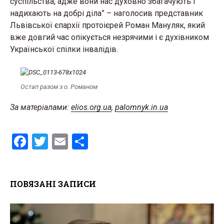
суспільства, адже вони нас духовно збагачують і
надихають на добрі діла” – наголосив представник
Львівської єпархії протоієрей Роман Мануляк, який
вже довгий час опікується незрячими і є духівником
Української спілки інвалідів.
Остап разом з о. Романом
За матеріалами:
elios.org.ua
,
palomnyk.in.ua
F
T
E
S
a
wi
m
h
ce
tt
ail
ar
ПОВЯЗАНІ ЗАПИСИ
b
er
e
o
o