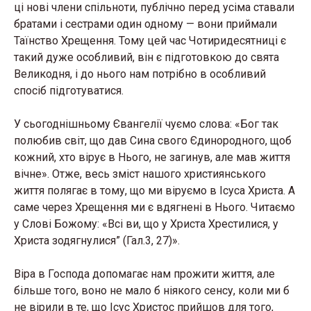
ці нові члени спільноти, публічно перед усіма ставали
братами і сестрами один одному — вони приймали
Таїнство Хрещення. Тому цей час Чотиридесятниці є
такий дуже особливий, він є підготовкою до свята
Великодня, і до нього нам потрібно в особливий
спосіб підготуватися.
У сьогоднішньому Євангелії чуємо слова: «Бог так
полюбив світ, що дав Сина свого Єдинородного, щоб
кожний, хто вірує в Нього, не загинув, але мав життя
вічне». Отже, весь зміст нашого християнського
життя полягає в тому, що ми віруємо в Ісуса Христа. А
саме через Хрещення ми є вдягнені в Нього. Читаємо
у Слові Божому: «Всі ви, що у Христа Хрестилися, у
Христа зодягнулися” (Гал.3, 27)».
Віра в Господа допомагає нам прожити життя, але
більше того, воно не мало б ніякого сенсу, коли ми б
не вірили в те, що Ісус Христос прийшов для того,