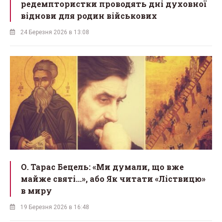
редемптористки проводять дні духовної
віднови для родин військових
24 Березня 2026 в 13:08
О. Тарас Бецель: «Ми думали, що вже
майже святі...», або Як читати «Ліствицю»
в миру
19 Березня 2026 в 16:48