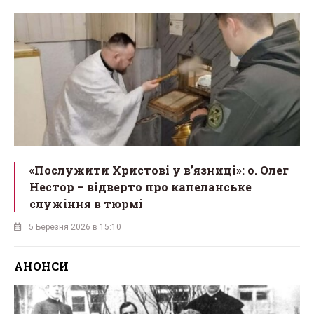
«Послужити Христові у вʼязниці»: о. Олег
Нестор – відверто про капеланське
служіння в тюрмі
5 Березня 2026 в 15:10
АНОНСИ