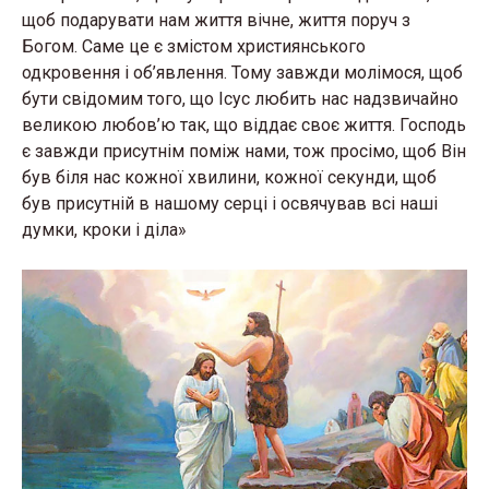
щоб подарувати нам життя вічне, життя поруч з
Богом. Саме це є змістом християнського
одкровення і об’явлення. Тому завжди молімося, щоб
бути свідомим того, що Ісус любить нас надзвичайно
великою любов’ю так, що віддає своє життя. Господь
є завжди присутнім поміж нами, тож просімо, щоб Він
був біля нас кожної хвилини, кожної секунди, щоб
був присутній в нашому серці і освячував всі наші
думки, кроки і діла»