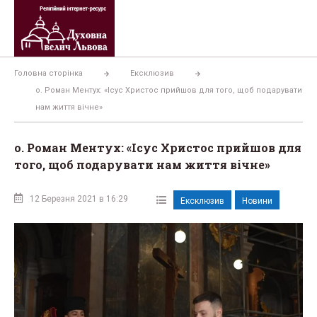
Перейти
до
вмісту
Головна сторінка
Ексклюзив
о. Роман Ментух: «Ісус Христос прийшов для того, щоб подарувати
нам життя вічне»
о. Роман Ментух: «Ісус Христос прийшов для
того, щоб подарувати нам життя вічне»
12 Березня 2021 в 16:29
Ексклюзив
Новини