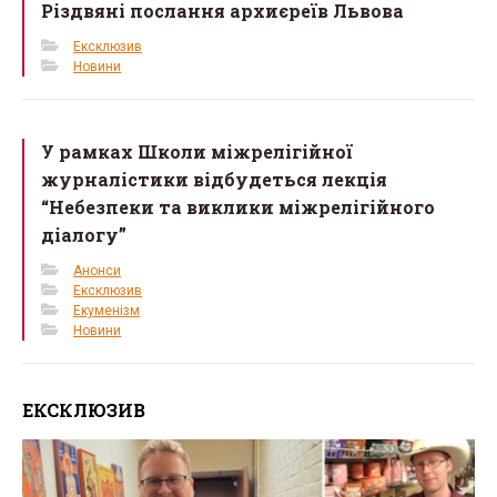
Різдвяні послання архиєреїв Львова
Ексклюзив
Новини
У рамках Школи міжрелігійної
журналістики відбудеться лекція
“Небезпеки та виклики міжрелігійного
діалогу”
Анонси
Ексклюзив
Екуменізм
Новини
ЕКСКЛЮЗИВ