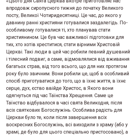
«Цього дня Свята Церква вкотре приготовляє нас
впродовж сиропусного тижня до початку Великого
посту, Великої Чотиридесятниці. Це час, до якого у
давнину ранні християни готувалися заздалегідь. По-
особливому готувалися ті, хто планував стати
християнином. Це був час важливої підготовки для
тих, хто хотів хреститися, стати вірними Христовій
Церкві. Такі люди в цей час робили певний душевний
і тілесний подвиг, а саме, відмовлялися від вживання
багатьох страв, від того всього, що для них протягом
року було звичним. Вони робили це, щоб в особливий
спосіб приготуватися до того, що в їхнє життя, в їхнє
серце, дух, єство ввійде Христос, в Якого вони
одягнуться під час Таїнства Хрещення. Саме це
Таїнство відбувалося в часі свята Великодня, після
всіх святкових Богослужінь. Особлива радість для
Церкви було те, коли після завершення всіх
воскресних Богослужінь, всі виходили з храму (або у
храмі, де було для цього спеціально пристосовано), а