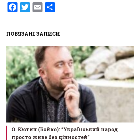
F
T
E
S
a
wi
m
h
ce
tt
ail
ar
ПОВЯЗАНІ ЗАПИСИ
b
er
e
o
o
k
О. Юстин (Бойко): “Український народ
просто живе без цінностей”