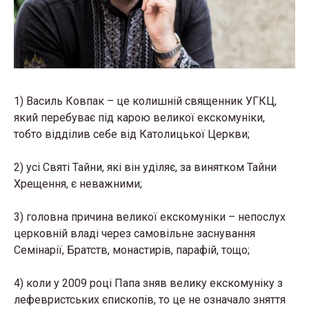
1) Василь Ковпак – це колишній священник УГКЦ,
який перебуває під карою великої екскомуніки,
тобто відділив себе від Католицької Церкви;
2) усі Святі Тайни, які він уділяє, за винятком Тайни
Хрещення, є неважними;
3) головна причина великої екскомуніки – непослух
церковній владі через самовільне заснування
Семінарії, Братств, монастирів, парафій, тощо;
4) коли у 2009 році Папа зняв велику екскомуніку з
лефевристських єпископів, то це не означало зняття