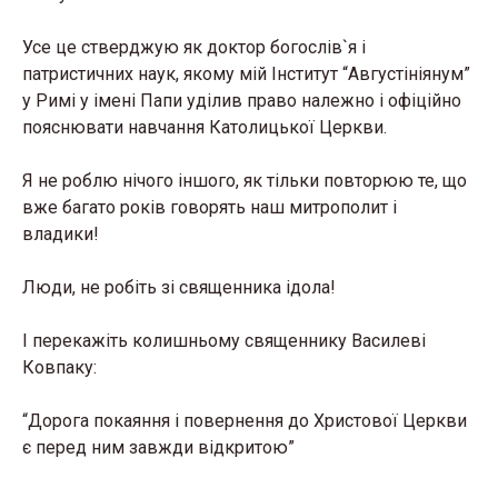
Усе це стверджую як доктор богослів`я і
патристичних наук, якому мій Інститут “Августініянум”
у Римі у імені Папи уділив право належно і офіційно
пояснювати навчання Католицької Церкви.
Я не роблю нічого іншого, як тільки повторюю те, що
вже багато років говорять наш митрополит і
владики!
Люди, не робіть зі священника ідола!
І перекажіть колишньому священнику Василеві
Ковпаку:
“Дорога покаяння і повернення до Христової Церкви
є перед ним завжди відкритою”