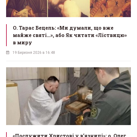
О. Тарас Бецель: «Ми думали, що вже
майже святі...», або Як читати «Ліствицю»
в миру
19 Березня 2026 в 16:48
«Послужити Христові у вʼязниці»: о. Олег