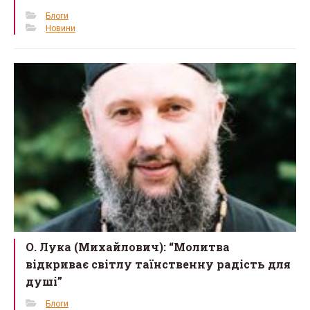
Блоги
Новини
О. Лука (Михайлович): “Молитва
відкриває світлу таїнственну радість для
душі”
Блоги