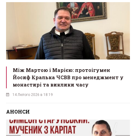
Між Мартою і Марією: протоігумен
Йосиф Кралька ЧСВВ про менеджмент у
монастирі та виклики часу
14 Лютого 2026 в 18:19
АНОНСИ