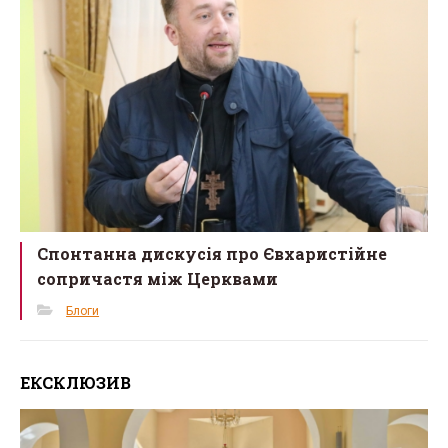
Спонтанна дискусія про Євхаристійне
сопричастя між Церквами
Блоги
ЕКСКЛЮЗИВ