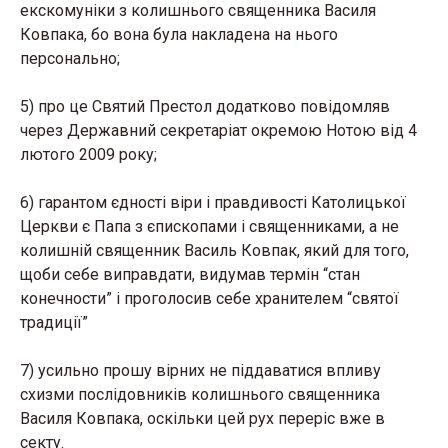
екскомуніки з колишнього священника Василя
Ковпака, бо вона була накладена на нього
персонально;
5) про це Святий Престол додатково повідомляв
через Державний секретаріат окремою Нотою від 4
лютого 2009 року;
6) гарантом єдності віри і правдивості Католицької
Церкви є Папа з єпископами і священниками, а не
колишній священник Василь Ковпак, який для того,
щоби себе виправдати, видумав термін “стан
конечности” і проголосив себе хранителем “святої
традиції”
7) усильно прошу вірних не піддаватися впливу
схизми послідовників колишнього священника
Василя Ковпака, оскільки цей рух переріс вже в
секту.