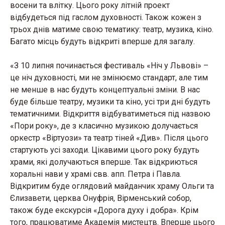
восени та влітку. Цього року літній проект
відбудеться під гаслом духовності. Також кожен з
трьох днів матиме свою тематику: театр, музика, кіно.
Багато місць будуть відкриті вперше для загалу.
«З 10 липня починається фестиваль «Ніч у Львові» –
це ніч духовності, ми не змінюємо стандарт, але тим
не менше в нас будуть концептуальні зміни. В нас
буде більше театру, музики та кіно, усі три дні будуть
тематичними. Відкриття відбуватиметься під назвою
«Пори року», де з класично музикою долучається
оркестр «Віртуози» та театр тіней «Див». Після цього
стартують усі заходи. Цікавими цього року будуть
храми, які долучаються вперше. Так відкриються
хоральні нави у храмі свв. апп. Петра і Павла.
Відкритим буде оглядовий майданчик храму Ольги та
Єлизавети, церква Онуфрія, Вірменський собор,
також буде екскурсія «Дорога духу і добра». Крім
того, працюватиме Академія мистецтв. Вперше цього