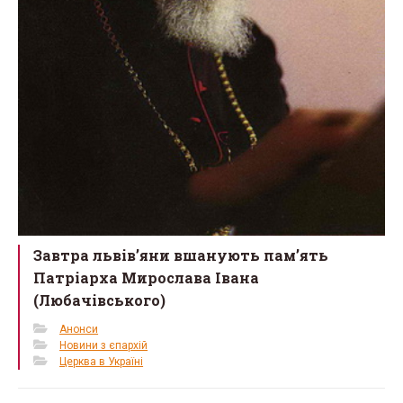
Завтра львів’яни вшанують пам’ять
Патріарха Мирослава Івана
(Любачівського)
Анонси
Новини з єпархій
Церква в Україні