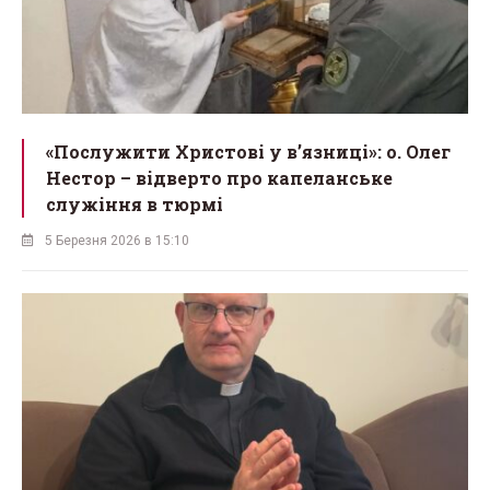
«Послужити Христові у вʼязниці»: о. Олег
Нестор – відверто про капеланське
служіння в тюрмі
5 Березня 2026 в 15:10