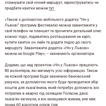
спланувати свій нічний маршрут, зареєструватись чи
придбати квитки можна
тут
.
«Також з допомогою мобільного додатку “Ніч у
Львові” програму фестивалю можна завантажити у
свій телефон чи планшет та прочитати детальний опис
кожної події, подивитись розташування на карті,
купити квиток он-лайн та додати подію до свого
маршруту. Завантажити додаток «Ніч у Львові»
можна на Google Play», – зазначають організатори.
Додамо, що над проектом «Ніч у Львові» працюють
80 волонтерів, які матимуть усю інформацію. Також
на кожній програмі буде зазначено банківський
рахунок, за допомогою якого буде проводитися збір
коштів для львів’янина, який потребує допомоги, він
потрапив в аварію під селищем Попасна, двоє
львів’ян загинули, а він залишився живим, але має
понад 60 відсотків опіків тіла.