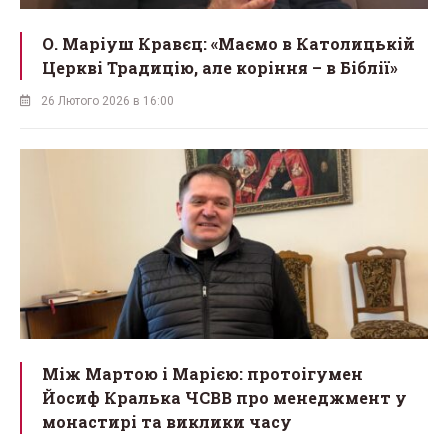
О. Маріуш Кравєц: «Маємо в Католицькій
Церкві Традицію, але коріння – в Біблії»
26 Лютого 2026 в 16:00
Між Мартою і Марією: протоігумен
Йосиф Кралька ЧСВВ про менеджмент у
монастирі та виклики часу