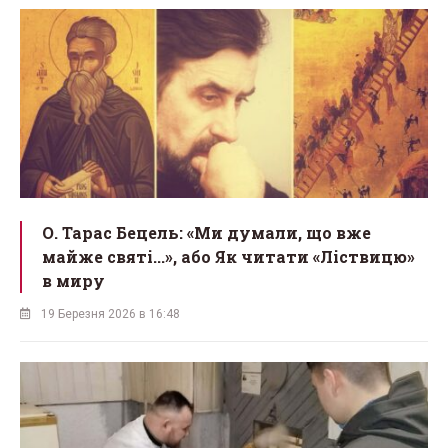
О. Тарас Бецель: «Ми думали, що вже
майже святі...», або Як читати «Ліствицю»
в миру
19 Березня 2026 в 16:48