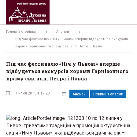
Перейти
до
вмісту
Головна сторінка
Анонси
Під час фестивалю «Ніч у Львові» вперше відбудеться екскурсія
хорами Гарнізонного храму свв. апп. Петра і Павла
Під час фестивалю «Ніч у Львові» вперше
відбудеться екскурсія хорами Гарнізонного
храму свв. апп. Петра і Павла
1 Липня 2015 в 17:23
Анонси
Новини з єпархій
З 10 по 12 липня у
Львові триватиме традиційна промоційно-туристична
акція «Ніч у Львові», яка відбувається двічі на рік –