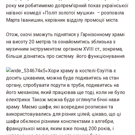
року ми робитимемо допрем’єрний показ української
наївної комедії «Політ золотої мушки» – розповіла
Марта Іванишин, керівник відділу промоції міста.
Отож, охочі зможуть піднятися у Гарнізонному храмі
на висоту 20 метрів та ознайомитись зблизька з
музичним інструментом: органом XVIII ст., зокрема,
більше дізнатись про систему його функціонування.
«Хори храму в костелі Єзуїтів є
досить цікавими, можна буде подивитись на стан
органу, спробувати подути в труби, подивитись на
його механізм, який працював ще тоді, коли не було
електрики. Також можна буде оглянути бічні нави
храму. Маємо шафи, які всередині розписані та
використовувались для різних цілей, цікаво, що ці
шафи обклеєні різними конспектами з алгебри,
французької мови, яким вже понад 200 років, і