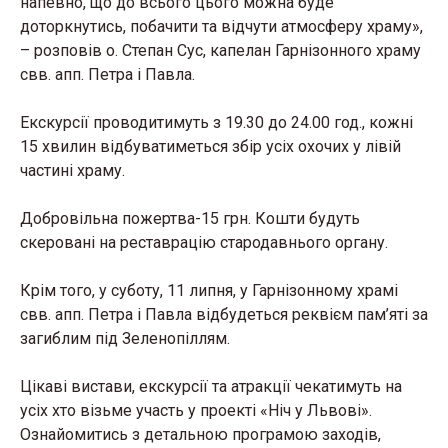
напевно, що до всього цього можна буде
доторкнутись, побачити та відчути атмосферу храму»,
– розповів о. Степан Сус, капелан Гарнізонного храму
свв. апп. Петра і Павла.
Екскурсії проводитимуть з 19.30 до 24.00 год., кожні
15 хвилин відбуватиметься збір усіх охочих у лівій
частині храму.
Добровільна пожертва-15 грн. Кошти будуть
скеровані на реставрацію стародавнього органу.
Крім того, у суботу, 11 липня, у Гарнізонному храмі
свв. апп. Петра і Павла відбудеться реквієм пам’яті за
загиблим під Зеленопіллям.
Цікаві вистави, екскурсії та атракції чекатимуть на
усіх хто візьме участь у проекті «Ніч у Львові».
Ознайомитись з детальною програмою заходів,