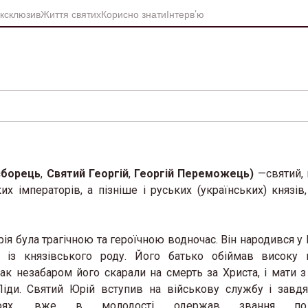
ксклюзив
Життя святих
Корисно знати
Інтерв’ю
єборець
,
Святий Георгій
,
Георгій Переможець)
—святий, 
ких імператорів, а пізніше і руських (українських) князів
ія була трагічною та героїчною водночас. Він народився у II
в із князівського роду. Його батько обіймав високу 
ак незабаром його скарали на смерть за Христа, і мати 
Ліди. Святий Юрій вступив на військову службу і завд
боях, вже в молодості одержав звання пол