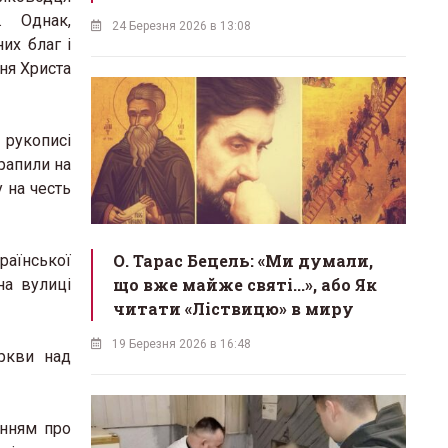
. Однак,
24 Березня 2026 в 13:08
их благ і
ння Христа
 рукописі
рапили на
 на честь
О. Тарас Бецель: «Ми думали,
раїнської
що вже майже святі...», або Як
на вулиці
читати «Ліствицю» в миру
19 Березня 2026 в 16:48
ркви над
анням про