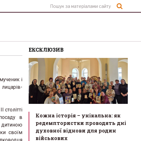
Шукат
ЕКСКЛЮЗИВ
мученик і
, лицарів-
I столітті
Кожна історія – унікальна: як
посаду в
редемптористки проводять дні
з дитиною
духовної віднови для родин
яки своїм
військових
ководця