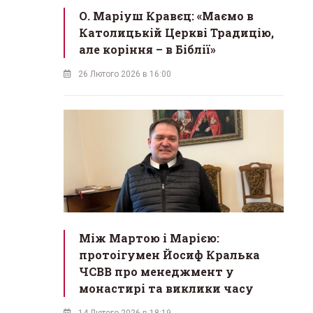
О. Маріуш Кравєц: «Маємо в
Католицькій Церкві Традицію,
але коріння – в Біблії»
26 Лютого 2026 в 16:00
Між Мартою і Марією:
протоігумен Йосиф Кралька
ЧСВВ про менеджмент у
монастирі та виклики часу
14 Лютого 2026 в 18:19