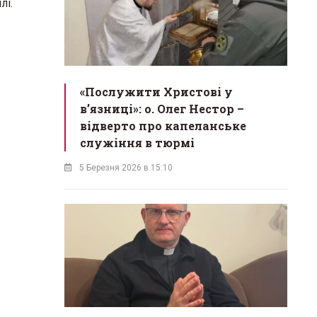
лі.
«Послужити Христові у
вʼязниці»: о. Олег Нестор –
відверто про капеланське
служіння в тюрмі
5 Березня 2026 в 15:10