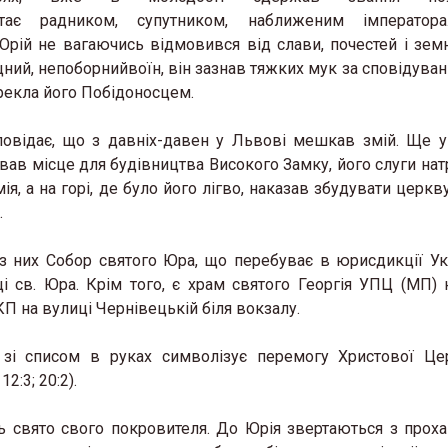
тає радником, супутником, наближеним імператора
Юрій не вагаючись відмовився від слави, почестей і земн
іцний, непоборнийвоїн, він зазнав тяжких мук за сповідува
нарекла його Побідоносцем.
овідає, що з давніх-давен у Львові мешкав змій. Ще у
вав місце для будівництва Високого Замку, його слуги нат
, а на горі, де було його лігво, наказав збудувати церкву
.
з них Собор святого Юра, що перебуває в юрисдикції Ук
 св. Юра. Крім того, є храм святого Георгія УПЦ (МП) 
П на вулиці Чернівецькій біля вокзалу.
зі списом в руках символізує перемогу Христової Це
:3; 20:2).
ть свято свого покровителя. До Юрія звертаються з прох