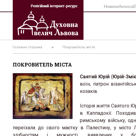
Перейти
Новини
Анонси
Е
до
вмісту
Головна сторінка
Покровитель міста
ПОКРОВИТЕЛЬ МІСТА
Святий Юрій
(
Юрій-Змі
воїн, патрон візантійсь
козаків.
Історія життя Святого Юр
в Каппадокії. Походи
римському війську, одн
переїхала до свого маєтку в Палестину, у місто 
здібностям і мужності, виявлених у 