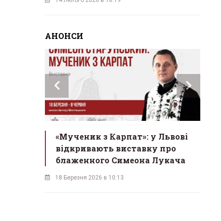
АНОНСИ
инах»:
«Мученик з Карпат»: у Львові
Л
 Львові
відкривають виставку про
мо
у
блаженного Симеона Лукача
на
18 Березня 2026 в 10:13
16 