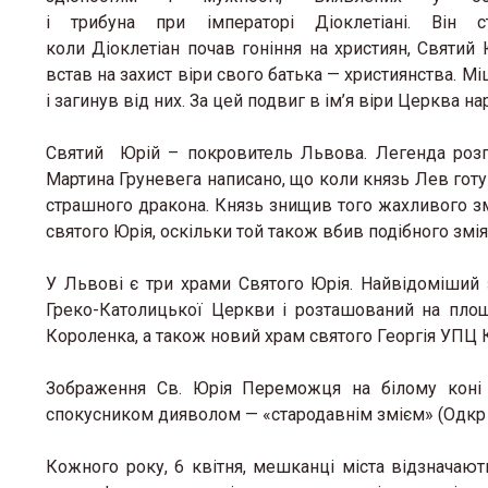
і трибуна при імператорі Діоклетіані. Він с
коли Діоклетіан почав гоніння на християн, Святий 
встав на захист віри свого батька — християнства. М
і загинув від них. За цей подвиг в ім’я віри Церква 
Святий Юрій – покровитель Львова. Легенда розп
Мартина Груневега написано, що коли князь Лев готу
страшного дракона. Князь знищив того жахливого змія
святого Юрія, оскільки той також вбив подібного змія
У Львові є три храми Святого Юрія. Найвідоміший 
Греко-Католицької Церкви і розташований на площі
Короленка, а також новий храм святого Георгія УПЦ К
Зображення Св. Юрія Переможця на білому коні 
спокусником дияволом — «стародавнім змієм» (Одкр 12
Кожного року, 6 квітня, мешканці міста відзначаю