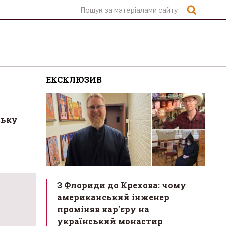
Шукат
ЕКСКЛЮЗИВ
ську
З Флориди до Крехова: чому
американський інженер
проміняв кар'єру на
український монастир