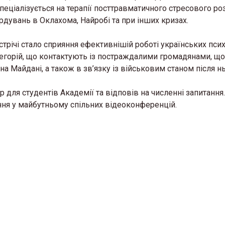
еціалізується на терапії посттравматичного стресового ро
дувань в Оклахома, Найробі та при інших кризах.
стрічі стало сприяння ефективнішій роботі українських псих
атегорій, що контактують із постраждалими громадянами, що
на Майдані, а також в зв’язку із військовим станом після нь
 для студентів Академії та відповів на численні запитання.
ня у майбутньому спільних відеоконференцій.