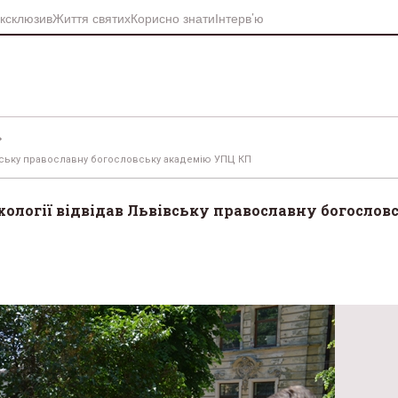
ксклюзив
Життя святих
Корисно знати
Інтерв’ю
івську православну богословську академію УПЦ КП
ології відвідав Львівську православну богослов