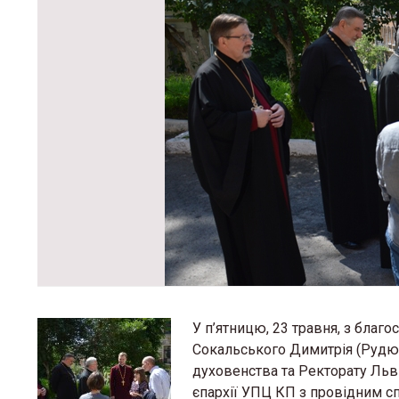
У п’ятницю, 23 травня, з бла
Сокальського Димитрія (Рудюка
духовенства та Ректорату Льв
єпархії УПЦ КП з провідним с