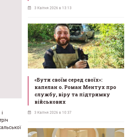
3 Квітня 2026 в 13:13
«Бути своїм серед своїх»:
капелан о. Роман Ментух про
службу, віру та підтримку
військових
 і
3 Квітня 2026 в 10:37
тріч
кальської