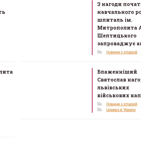
З нагоди поча
ть
навчального р
шпиталь ім.
Митрополита 
Шептицького
запроваджує а
Новини з єпархій
лита
Блаженніший
Святослав наг
львівських
військових кап
Новини з єпархій
Церква в Україні