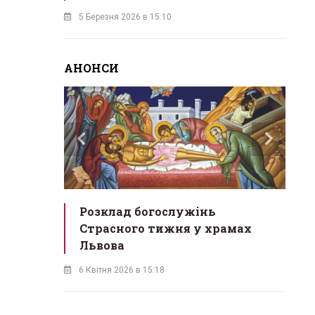
5 Березня 2026 в 15:10
АНОНСИ
служби на
Розклад богослужінь
«В
Страсного тижня у храмах
М
Львова
ус
ве
6 Квітня 2026 в 15:18
30 