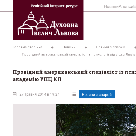
Перейти
Новини
Анонси
Е
до
вмісту
Головна сторінка
Новини
Новини з єпархій
Провідний американський спеціаліст із психології відвідав Льв
Провідний американський спеціаліст із псих
академію УПЦ КП
27 Травня 2014 в 19:24
Новини з єпархій