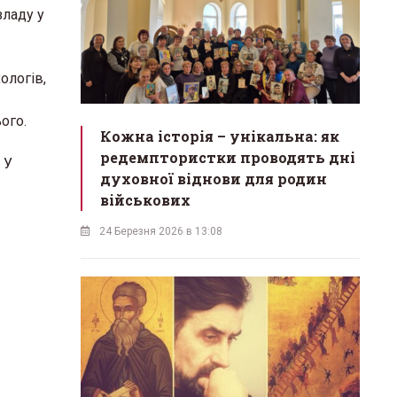
зладу у
ологів,
ого.
Кожна історія – унікальна: як
редемптористки проводять дні
 У
духовної віднови для родин
військових
24 Березня 2026 в 13:08