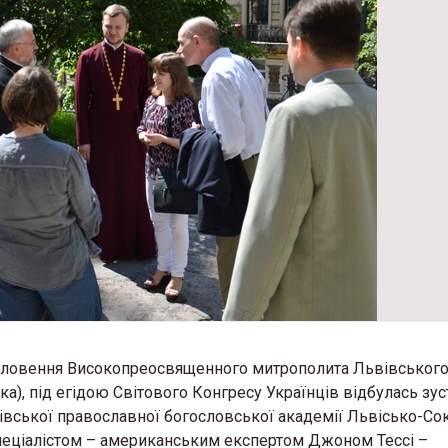
гословення Високопреосвященного митрополита Львівського
), під егідою Світового Конгресу Українців відбулась зус
івської православної богословської академії Львісько-Со
пеціалістом – американським експертом Джоном Тессі –