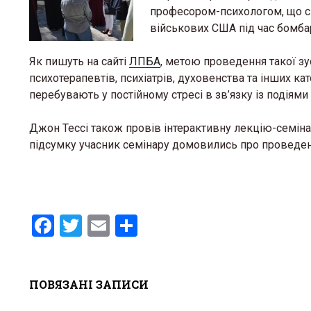
професором-психологом, що сп
військових США під час бомбар
Як пишуть на сайті
ЛПБА
, метою проведення такої зу
психотерапевтів, психіатрів, духовенства та інших к
перебувають у постійному стресі в зв’язку із подіями 
Джон Тессі також провів інтерактивну лекцію-семінар
підсумку учасник семінару домовились про проведен
F
T
E
S
a
wi
m
h
ce
tt
ail
ar
ПОВЯЗАНІ ЗАПИСИ
b
er
e