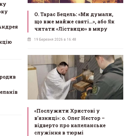
тку
оку
О. Тарас Бецель: «Ми думали,
що вже майже святі...», або Як
Андрея
читати «Ліствицю» в миру
19 Березня 2026 в 16:48
кцію
ородив
еланів
«Послужити Христові у
вʼязниці»: о. Олег Нестор –
відверто про капеланське
служіння в тюрмі