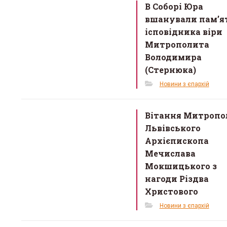
o
В Соборі Юра
o
вшанували пам’я
k
ісповідника віри
Митрополита
Володимира
(Стернюка)
Новини з єпархій
Вітання Митропо
Львівського
Архієпископа
Мечислава
Мокшицького з
нагоди Різдва
Христового
Новини з єпархій