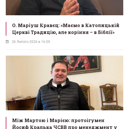
О. Маріуш Кравєц: «Маємо в Католицькій
Церкві Традицію, але коріння – в Біблії»
26 Лютого 2026 в 16:00
Між Мартою і Марією: протоігумен
Йосиф Кралька ЧСВВ про менеджмент у