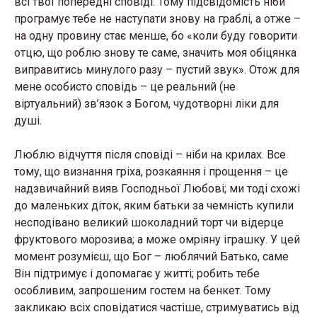
всі твої попередні сповіді. Тому підсвідомість ніби
програмує тебе не наступати знову на граблі, а отже –
на одну провину стає менше, бо «коли буду говорити
отцю, що роблю знову те саме, значить моя обіцянка
виправитись минулого разу – пустий звук». Отож для
мене особисто сповідь – це реальний (не
віртуальний) зв’язок з Богом, чудотворні ліки для
душі.
Люблю відчуття після сповіді – ніби на крилах. Все
тому, що визнання гріха, розкаяння і прощення – це
надзвичайний вияв Господньої Любові; ми тоді схожі
до маленьких діток, яким батьки за чемність купили
несподівано великий шоколадний торт чи відерце
фруктового морозива; а може омріяну іграшку. У цей
момент розумієш, що Бог – люблячий Батько, саме
Він підтримує і допомагає у житті; робить тебе
особливим, запрошеним гостем на бенкет. Тому
закликаю всіх сповідатися частіше, стримуватись від