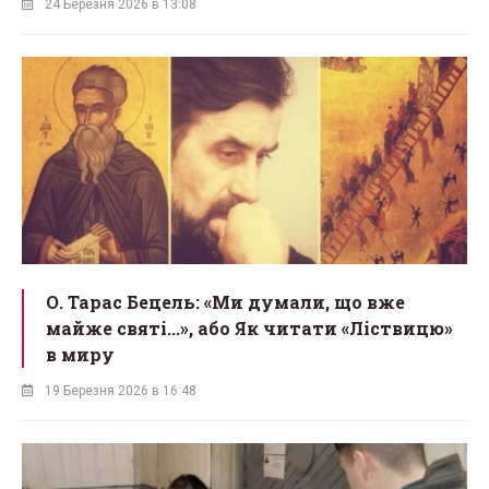
24 Березня 2026 в 13:08
О. Тарас Бецель: «Ми думали, що вже
майже святі...», або Як читати «Ліствицю»
в миру
19 Березня 2026 в 16:48