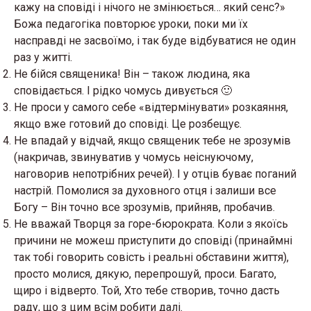
кажу на сповіді і нічого не змінюється… який сенс?»
Божа педагогіка повторює уроки, поки ми їх
насправді не засвоїмо, і так буде відбуватися не один
раз у житті.
Не бійся священика! Він – також людина, яка
сповідається. І рідко чомусь дивується 🙂
Не проси у самого себе «відтермінувати» розкаяння,
якщо вже готовий до сповіді. Це розбещує.
Не впадай у відчай, якщо священик тебе не зрозумів
(накричав, звинуватив у чомусь неіснуючому,
наговорив непотрібних речей). І у отців буває поганий
настрій. Помолися за духовного отця і залиши все
Богу – Він точно все зрозумів, прийняв, пробачив.
Не вважай Творця за горе-бюрократа. Коли з якоїсь
причини не можеш приступити до сповіді (принаймні
так тобі говорить совість і реальні обставини життя),
просто молися, дякую, перепрошуй, проси. Багато,
щиро і відверто. Той, Хто тебе створив, точно дасть
раду, що з цим всім робити далі.