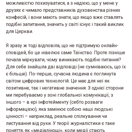
можливістю похизуватися, а з надією, що у мене у
друзях є чимало представників духовенства різних
конфесій, і вони мають знати, що якщо вже ставлять
подібні запитання, значить у світі існує і такий виклик
для Церкви.
Я зразу ж тоді відповіла, що не підтримую онлайн-
сповідей, бо це нівелює саме Таїнство. Проте пізніше
почала міркувати, чому виникають подібні питання?
Для себе знайшла дві відповіді (не сумніваюсь, що їх
є більше). По-перше, сучасна людина є поглинута
світом цифрових технологій. Це має для неї як
позитивне, так і негативне значення. З однієї сторони
ми перебуваємо у зоні глобальної комунікації, з
іншого – в ері інфотейменту (себто розваги
інформацією), яка замінює собою наші людські
цінності – наприклад, реальне спілкування чи
листування від руки. У теорії журналістики є таке
поняття, як «медіалінощі», коли медії стають