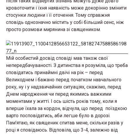
після таких відвертих зізнань можуть дуже довго
кровоточити і їхня наявність може докорінно змінити
стосунки людини і її оточення. Тому справжня
сповідь однозначно містить у собі більший сенс, ніж
просто розмови мирянина зі священиком.
Мій особистий досвід сповіді мав також свої
непередбачуваності. З дитинства я розуміла, що треба
сповідатись принаймні двічі на рік – перед
Великоднем і бажано перед початком навчального
року, ну і у надзвичайних ситуаціях, скажімо, перед
Днем народження чи перед якимись важкими
моментами у житті. І ось шість років тому, коли я
вперше їхала за кордон, відчула, що перед поїздкою
варто посповідатись, аби легше було в дорозі.
Пам’ятаю, як священик спитав мене, скільки разів у
році я сповідаюсь. Відповіла, що 3-4, залежно від