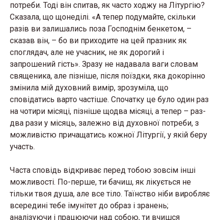
потреби. Тоді він спитав, як часто ходжу на Літургію?
Сказала, що щонеділі. «А тепер подумайте, скільки
разів ви залишались поза Господнім бенкетом, –
сказав він, – бо ви приходите на цей празник як
споглядач, але не учасник, не як дорогий і
запрошений гість». Зразу не надавала ваги словам
священика, але пізніше, після поїздки, яка докорінно
змінила мій духовний вимір, зрозуміла, що
сповідатись варто частіше. Спочатку це було один раз
на чотири місяці, пізніше щодва місяці, а тепер – раз-
два рази у місяць, залежно від духовної потреби, з
можливістю причащатись кожної Літургії, у якій беру
участь.
Часта сповідь відкриває перед тобою зовсім інші
можливості. По-перше, ти бачиш, як лікується не
тільки твоя душа, але все тіло. Таїнство ніби виробляє
всередині тебе імунітет до образ і зранень;
аналізуючи і працюючи над собою, ти вчишся