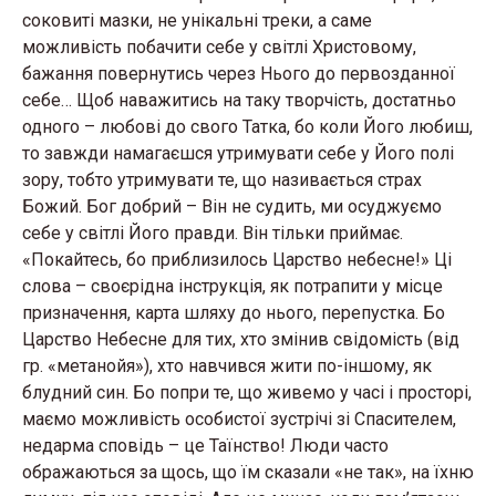
соковиті мазки, не унікальні треки, а саме
можливість побачити себе у світлі Христовому,
бажання повернутись через Нього до первозданної
себе… Щоб наважитись на таку творчість, достатньо
одного – любові до свого Татка, бо коли Його любиш,
то завжди намагаєшся утримувати себе у Його полі
зору, тобто утримувати те, що називається страх
Божий. Бог добрий – Він не судить, ми осуджуємо
себе у світлі Його правди. Він тільки приймає.
«Покайтесь, бо приблизилось Царство небесне!» Ці
слова – своєрідна інструкція, як потрапити у місце
призначення, карта шляху до нього, перепустка. Бо
Царство Небесне для тих, хто змінив свідомість (від
гр. «метанойя»), хто навчився жити по-іншому, як
блудний син. Бо попри те, що живемо у часі і просторі,
маємо можливість особистої зустрічі зі Спасителем,
недарма сповідь – це Таїнство! Люди часто
ображаються за щось, що їм сказали «не так», на їхню