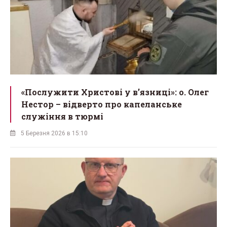
«Послужити Христові у вʼязниці»: о. Олег
Нестор – відверто про капеланське
служіння в тюрмі
5 Березня 2026 в 15:10