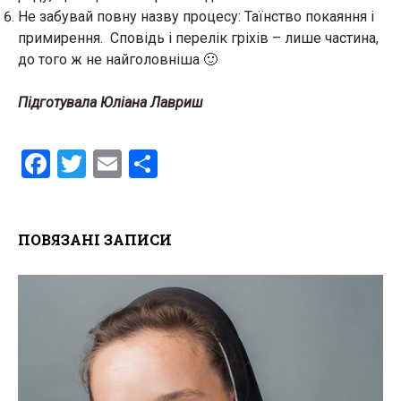
Не забувай повну назву процесу: Таїнство покаяння і
примирення. Сповідь і перелік гріхів – лише частина,
до того ж не найголовніша 🙂
Підготувала Юліана Лавриш
F
T
E
S
a
wi
m
h
ce
tt
ail
ar
ПОВЯЗАНІ ЗАПИСИ
b
er
e
o
o
k