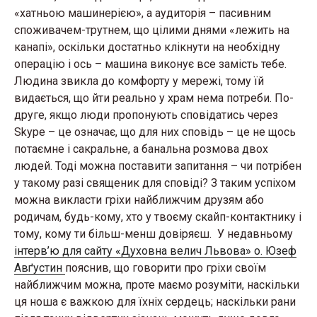
«хатньою машинерією», а аудиторія – пасивним
споживачем-трутнем, що цілими днями «лежить на
канапі», оскільки достатньо клікнути на необхідну
операцію і ось – машина виконує все замість тебе.
Людина звикла до комфорту у мережі, тому їй
видається, що йти реально у храм нема потреби. По-
друге, якщо люди пропонують сповідатись через
Skype – це означає, що для них сповідь – це не щось
потаємне і сакральне, а банальна розмова двох
людей. Тоді можна поставити запитання – чи потрібен
у такому разі священик для сповіді? З таким успіхом
можна викласти гріхи найближчим друзям або
родичам, будь-кому, хто у твоєму скайп-контактнику і
тому, кому ти більш-менш довіряєш. У недавньому
інтерв’ю для сайту «Духовна велич Львова» о. Юзеф
Авґустин
пояснив, що говорити про гріхи своїм
найближчим можна, проте маємо розуміти, наскільки
ця ноша є важкою для їхніх сердець; наскільки рани