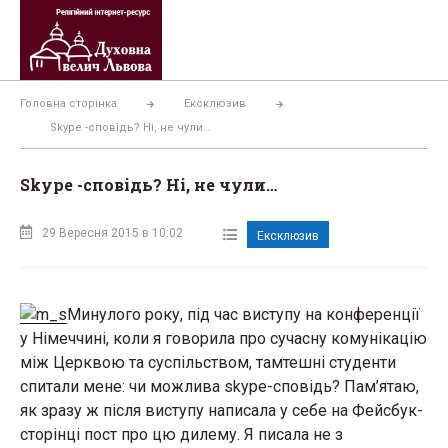
Перейти
до
вмісту
Головна сторінка
Ексклюзив
Skype -сповідь? Ні, не чули…
Skype -сповідь? Ні, не чули…
29 Вересня 2015 в 10:02
Ексклюзив
Минулого року, під час виступу на конференції
у Німеччині, коли я говорила про сучасну комунікацію
між Церквою та суспільством, тамтешні студенти
спитали мене: чи можлива skype-сповідь? Пам’ятаю,
як зразу ж після виступу написала у себе на Фейсбук-
сторінці пост про цю дилему. Я писала не з