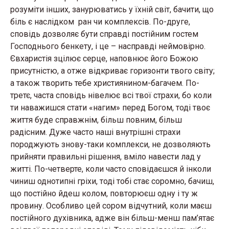
розуміти інших, занурюватись у їхній світ, бачити, що
біль є наслідком ран чи комплексів. По-друге,
сповідь дозволяє бути справді постійним гостем
Господнього бенкету, і це – насправді неймовірно.
Євхаристія зцілює серце, наповнює його Божою
присутністю, а отже відкриває горизонти твого світу;
а також творить тебе християнином-багачем. По-
третє, часта сповідь нівелює всі твої страхи, бо коли
ти наважишся стати «нагим» перед Богом, тоді твоє
життя буде справжнім, більш повним, більш
радісним. Дуже часто наші внутрішні страхи
породжують знову-таки комплекси, не дозволяють
прийняти правильні рішення, вміло навести лад у
житті. По-четверте, коли часто сповідаєшся й інколи
чиниш однотипні гріхи, тоді тобі стає соромно, бачиш,
що постійно йдеш колом, повторюєш одну і ту ж
провину. Особливо цей сором відчутний, коли маєш
постійного духівника, адже він більш-менш пам’ятає