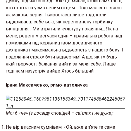
думку, під час сповіді. Але це минає, коли пам’ятаєш,
хто стоїть за усміхненим отцем… Тоді малієш і стаєш,
як макове зерня. І виростаєш лише тоді, коли
відкриваєш себе всю, як переповнену торбинку
вкінці дня… Ми втратили культуру покаяння… Як на
мене, рецепт у всі часи один – правильна робота над
помилками під керівництвом досвідченого
духівника і максимальна відвертість з нашого боку. І
подолання страху бути відвертим! А ще, як і у будь-
якій творчості, бажання вийти за межі себе. Лише
тоді нам назустріч вийде Хтось більший…
Ірина Максименко, римо-католичка
Мої 6 «не» (з досвіду сповідей – світлих і не дуже):
Не вір власним сумнівам. «Ой, вже вп’яте те саме