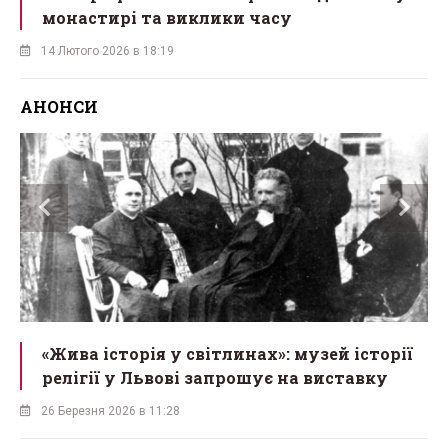
монастирі та виклики часу
14 Лютого 2026 в 18:19
АНОНСИ
ітлинах»: музей історії
«Мученик з Карпат»: у
запрошує на виставку
відкривають виставку
Симеона Лукача
18 Березня 2026 в 10:13