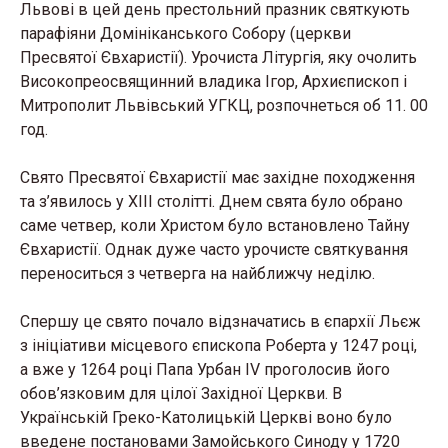
Львові в цей день престольний празник святкують
парафіяни Домініканського Собору (церкви
Пресвятої Євхаристії). Урочиста Літургія, яку очолить
Високопреосвящинний владика Ігор, Архиєпископ і
Митрополит Львівський УГКЦ, розпочнеться об 11. 00
год.
Свято Пресвятої Євхаристії має західне походження
та з’явилось у ХІІІ столітті. Днем свята було обрано
саме четвер, коли Христом було встановлено Тайну
Євхаристії. Однак дуже часто урочисте святкування
переноситься з четверга на найближчу неділю.
Спершу це свято почало відзначатись в єпархії Льєж
з ініціативи місцевого єпископа Роберта у 1247 році,
а вже у 1264 році Папа Урбан IV проголосив його
обов’язковим для цілої Західної Церкви. В
Українській Греко-Католицькій Церкві воно було
введене постановами Замойського Синоду у 1720