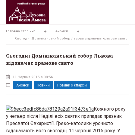
Перейти
до
вмісту
Головна сторінка
Анонси
Сьогодні Домініканський собор Львова відзначає храмове свято
Сьогодні Домініканський собор Львова
відзначає храмове свято
11 Червня 2015 в 08:56
Анонси
Новини
Новини з єпархій
Кожного року
у четвер після Неділі всіх святих припадає празник
Пресвятої Євхаристії. Греко-католики урочисто
відзначають його сьогодні, 11 червня 2015 року. У