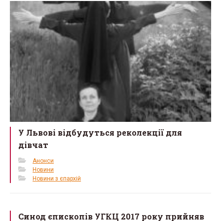
o
o
k
У Львові відбудуться реколекції для
дівчат
Анонси
Новини
Новини з єпархій
Синод єпископів УГКЦ 2017 року прийняв