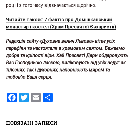
році і з того часу відзначається щорічно.
Читайте також: 7 фактів про Домініканський
монастир і костел (Храм Пресвятої Євхаристії)
Редакція сайту «Духовна велич Львова» вітає усіх
парафіян та настоятеля з храмовим святом. Бажаємо
добра та кріпості віри. Хай Пресвяті Дари обдаровують
Вас Господньою ласкою, виліковують від усіх недуг як
тілесних, так і духовних, наповнюють миром та
любов’ю Ваші серця.
F
T
E
S
a
wi
m
h
ce
tt
ail
ar
ПОВЯЗАНІ ЗАПИСИ
b
er
e