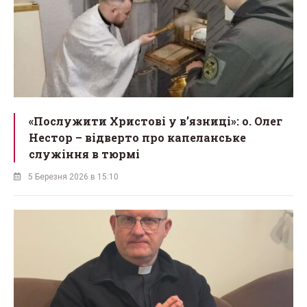
«Послужити Христові у вʼязниці»: о. Олег
Нестор – відверто про капеланське
служіння в тюрмі
5 Березня 2026 в 15:10