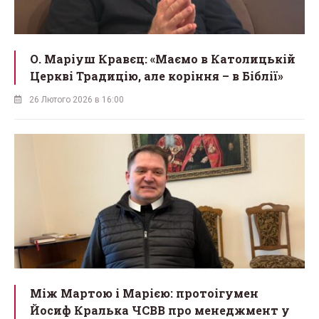
О. Маріуш Кравєц: «Маємо в Католицькій
Церкві Традицію, але коріння – в Біблії»
26 Лютого 2026 в 16:00
Між Мартою і Марією: протоігумен
Йосиф Кралька ЧСВВ про менеджмент у