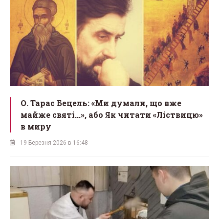
О. Тарас Бецель: «Ми думали, що вже
майже святі...», або Як читати «Ліствицю»
в миру
19 Березня 2026 в 16:48