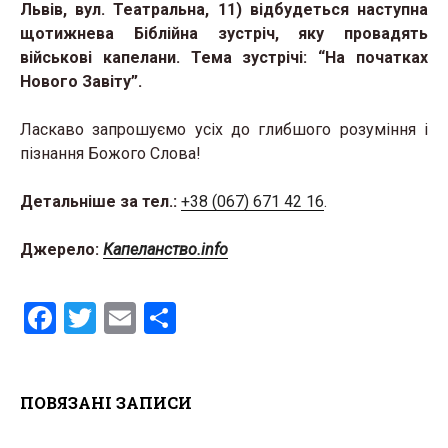
Львів, вул. Театральна, 11) відбудеться наступна
щотижнева Біблійна зустріч, яку провадять
військові капелани. Тема зустрічі: “На початках
Нового Завіту”.
Ласкаво запрошуємо усіх до глибшого розуміння і
пізнання Божого Слова!
Детальніше за тел.:
+38 (067) 671 42 16
.
Джерело:
Капеланство.info
F
T
E
S
a
wi
m
h
ce
tt
ail
ar
ПОВЯЗАНІ ЗАПИСИ
b
er
e
o