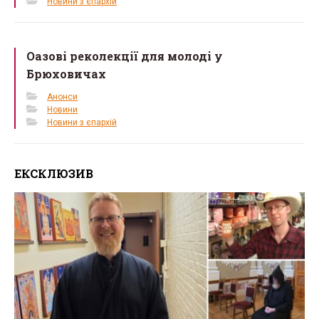
Новини з єпархій
Оазові реколекції для молоді у
Брюховичах
Анонси
Новини
Новини з єпархій
ЕКСКЛЮЗИВ