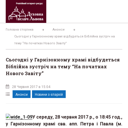
Перейти
до
вмісту
Головна сторінка
Анонси
Сьогодні у Гарнізонному храмі відбудеться Біблійна зустріч на
тему “На початках Нового Завіту”
Сьогодні у Гарнізонному храмі відбудеться
Біблійна зустріч на тему “На початках
Нового Завіту”
28 Червня 2017 в 15:04
Анонси
Новини з єпархій
У середу, 28 червня 2017 р., о 18:45 год.,
у Гарнізонному храмі свв. апп. Петра і Павла (м.