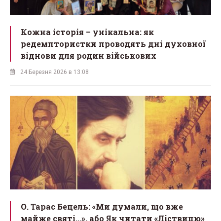
Кожна історія – унікальна: як
редемптористки проводять дні духовної
віднови для родин військових
24 Березня 2026 в 13:08
О. Тарас Бецель: «Ми думали, що вже
майже святі...», або Як читати «Ліствицю»