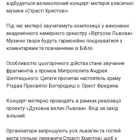
відбудеться великопісний концерт-містерія класичної
музики «Страсті Христові».
Під час містерії звучатимуть композиції у виконанні
академічного камерного оркестру «Віртуози Львова».
Музичні твори будуть гармонійно поєднуватися з
коментарями та повчаннями із Біблії.
Особливістю цьогорічного дійства стане звучання
фрагментів з промов Митрополита Андрея
Шептицького. Цитати прочитає настоятель храму
Різдва Пресвятої Богородиці о. Орест Фредина.
Концерт-містерію проводять в рамках реалізації
проекту «Духовна велич Львова». Вхід на захід
вільний.
Організатори запрошують усіх львів’ян та гостей
міста спільно пережити Страсті Христові, щоб у