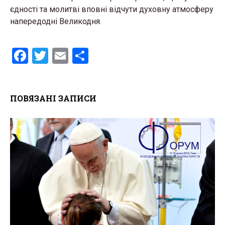
єдності та молитві вповні відчути духовну атмосферу
напередодні Великодня.
F
T
E
S
a
wi
m
h
ce
tt
ail
ar
ПОВЯЗАНІ ЗАПИСИ
b
er
e
o
o
k