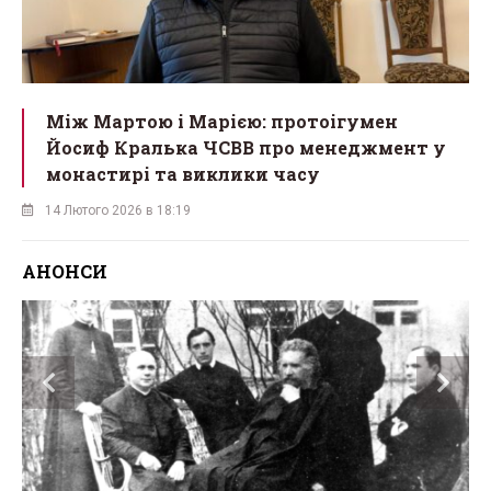
Між Мартою і Марією: протоігумен
Йосиф Кралька ЧСВВ про менеджмент у
монастирі та виклики часу
14 Лютого 2026 в 18:19
АНОНСИ