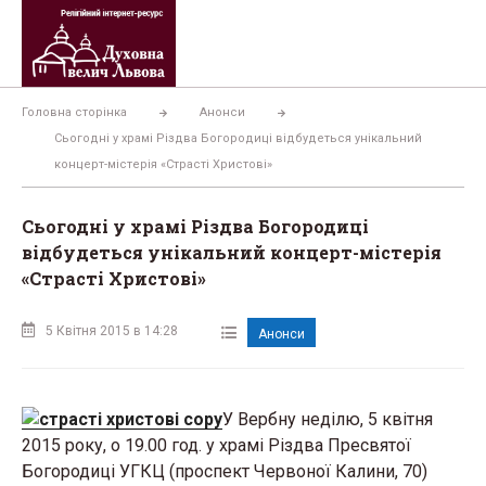
Перейти
до
вмісту
Головна сторінка
Анонси
Сьогодні у храмі Різдва Богородиці відбудеться унікальний
концерт-містерія «Страсті Христові»
Сьогодні у храмі Різдва Богородиці
відбудеться унікальний концерт-містерія
«Страсті Христові»
5 Квітня 2015 в 14:28
Анонси
У Вербну неділю, 5 квітня
2015 року, о 19.00 год. у храмі Різдва Пресвятої
Богородиці УГКЦ (проспект Червоної Калини, 70)