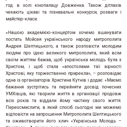
год. в холі кінопалацу Довженка. Також дітлахів
чекають цікаві та пізнавальні конкурси, розваги і
майстер-класи.
«Нашою академією-концертом хочемо вшанувати
постать Мойсея українського народу митрополита
Андрея Шептицького, а також розповісти молодим
людям про ідею великого митрополита, який всім
своїм життям бажав, щоб українська молодь була з
Христом, і щоб стала «апостолами тієї вірності
Христові, яку торжественно прирекла», – розповідає
одна із організаторів Христина Кутнів і додає: «Маємо
бажання зустрітись та перейняти досвід почесних
УМХівців, які творили життя в організації продовж
всіх років та віддали йому частину свого життя.
Переосмислити, в який спосіб сьогодні ми можемо
відповісти на запрошення Митрополита Шептицького
та оживотворити його клич «Українська Молодь –