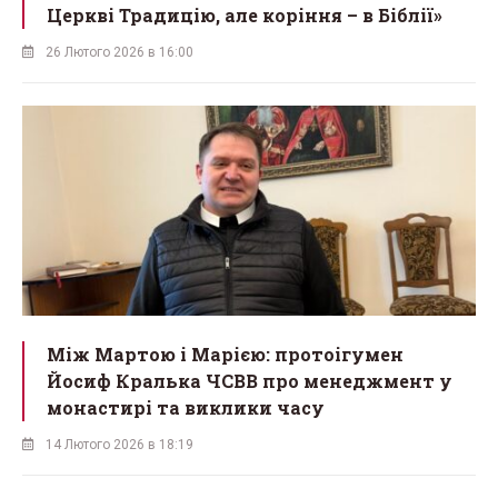
Церкві Традицію, але коріння – в Біблії»
26 Лютого 2026 в 16:00
Між Мартою і Марією: протоігумен
Йосиф Кралька ЧСВВ про менеджмент у
монастирі та виклики часу
14 Лютого 2026 в 18:19