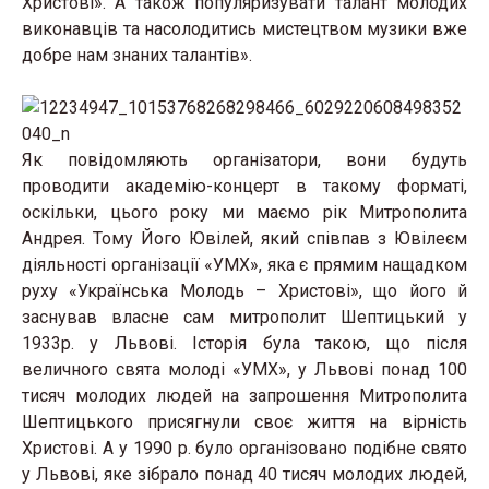
Христові». А також популяризувати талант молодих
виконавців та насолодитись мистецтвом музики вже
добре нам знаних талантів».
Як повідомляють організатори, вони будуть
проводити академію-концерт в такому форматі,
оскільки, цього року ми маємо рік Митрополита
Андрея. Тому Його Ювілей, який співпав з Ювілеєм
діяльності організації «УМХ», яка є прямим нащадком
руху «Українська Молодь – Христові», що його й
заснував власне сам митрополит Шептицький у
1933р. у Львові. Історія була такою, що після
величного свята молоді «УМХ», у Львові понад 100
тисяч молодих людей на запрошення Митрополита
Шептицького присягнули своє життя на вірність
Христові. А у 1990 р. було організовано подібне свято
у Львові, яке зібрало понад 40 тисяч молодих людей,