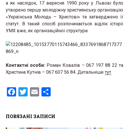
а як наслідок, 17 вересня 1990 року у Львові було
утворено першу молодіжну християнську організацію
«Українська Молодь – Христові» та затверджено її
статут. В такий спосіб розпочинається відлік історії
УМХ вже, як організаційної структури.
Контактні особи:
Роман Ковалів – 067 197 88 22 та
Христина Кутнів – 067 607 56 84. Детальніше
тут
.
F
T
E
S
a
wi
m
h
ce
tt
ail
ar
ПОВЯЗАНІ ЗАПИСИ
b
er
e
o