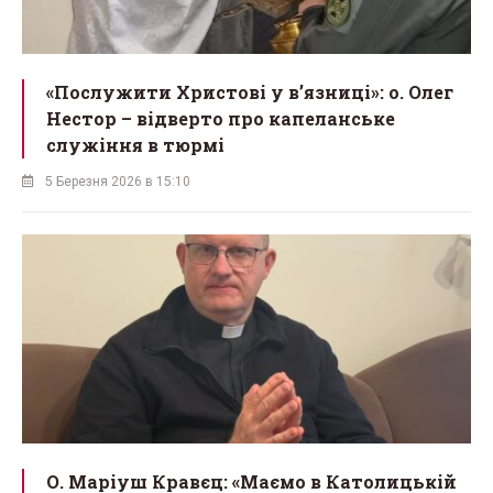
«Послужити Христові у вʼязниці»: о. Олег
Нестор – відверто про капеланське
служіння в тюрмі
5 Березня 2026 в 15:10
О. Маріуш Кравєц: «Маємо в Католицькій