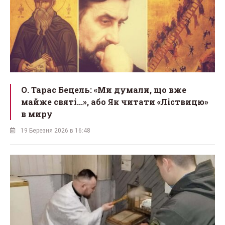
О. Тарас Бецель: «Ми думали, що вже
майже святі...», або Як читати «Ліствицю»
в миру
19 Березня 2026 в 16:48