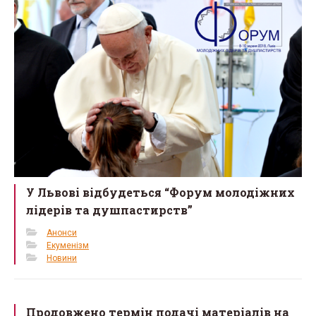
o
k
У Львові відбудеться “Форум молодіжних
лідерів та душпастирств”
Анонси
Екуменізм
Новини
Продовжено термін подачі матеріалів на