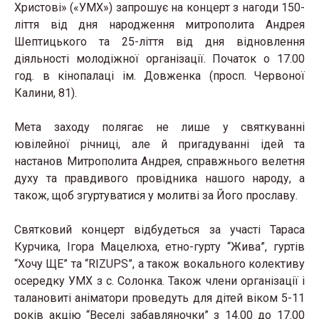
Христові» («УМХ») запрошує на концерт з нагоди 150-
ліття від дня народження митрополита Андрея
Шептицького та 25-ліття від дня відновлення
діяльності молодіжної організації. Початок о 17.00
год. в кінопалаці ім. Довженка (просп. Червоної
Калини, 81).
Мета заходу полягає не лише у святкуванні
ювілейної річниці, але й пригадуванні ідей та
настанов Митрополита Андрея, справжнього велетня
духу та правдивого провідника нашого народу, а
також, щоб згуртуватися у молитві за Його прославу.
Святковий концерт відбудеться за участі Тараса
Курчика, Ігора Мацелюха, етно-гурту “Жива”, гуртів
“Хочу ЩЕ” та “RIZUPS”, а також вокального колективу
осередку УМХ з с. Солонка. Також члени організації і
талановиті аніматори проведуть для дітей віком 5-11
років акцію “Веселі забавляночки” з 14.00 до 17.00