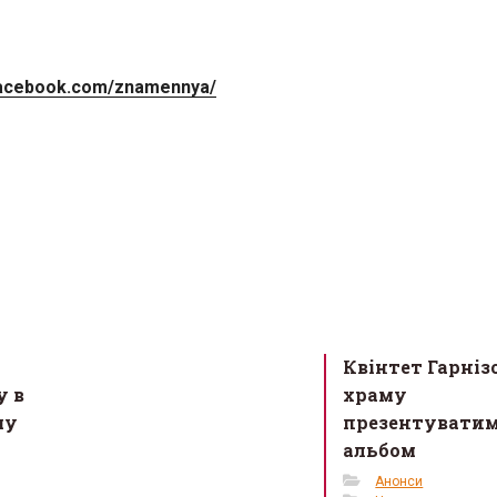
facebook.com/znamennya/
Квінтет Гарніз
у в
храму
му
презентуватим
альбом
Анонси