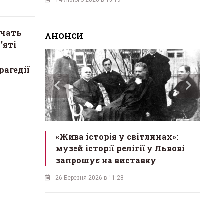
ачать
АНОНСИ
’яті
рагедії
ас
«Жива історія у світлинах»:
«М
екрет
музей історії релігії у Львові
в
одійна
запрошує на виставку
б
26 Березня 2026 в 11:28
18 