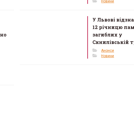
Новини
У Львові відзн
12 річницю пам
єно
загиблих у
Скнилівській т
Анонси
Новини
ан Мельник ЧСВВ
«Від 50 до 5000»: о. Тар
є на реколекції до
Михальчук розкрив с
кої церкви Андрія
успіху проєкту «Благ
верба»
2026 в 15:13
30 Березня 2026 в 16:15