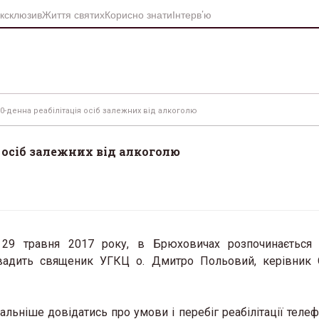
ксклюзив
Життя святих
Корисно знати
Інтерв’ю
0-денна реабілітація осіб залежних від алкоголю
 осіб залежних від алкоголю
 29 травня 2017 року, в Брюховичах розпочинається 
ровадить священик УГКЦ о. Дмитро Польовий, керівник
ьніше довідатись про умови і перебіг реабілітації телеф