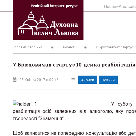
Перейти
Новини
Анонси
Е
до
вмісту
Головна сторінка
Анонси
У Брюховичах стартує 1
У Брюховичах стартує 10-денна реабілітація
25 Квітня 2017 в 09:46
Анонси
Новини
У суботу,
реабілітація осіб залежних від алкоголю, яку п
тверезості “Знамення”.
Щоб записатися на попередню консультацію або детал