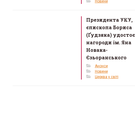
Новини
Президента УКУ,
єпископа Бориса
(Ґудзяка) удосто
нагороди ім. Яна
Новака-
Єзьоранського
Анонси
Новини
Церква у світі
О. Ром
запрошу
львівсь
13 Березня 