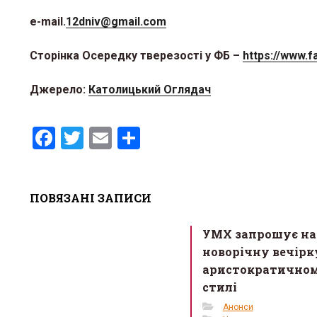
e-mail.
12dniv@gmail.com
Сторінка Осередку тверезості у ФБ –
https://www.
Джерело:
Католицький Оглядач
F
T
E
S
a
wi
m
h
ce
tt
ail
ar
ПОВЯЗАНІ ЗАПИСИ
b
er
e
o
УМХ запрошує на
o
новорічну вечірк
k
аристократично
стилі
Анонси