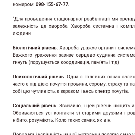
номером:
098-155-67-77.
“Для проведення стаціонарної реабілітації ми оренд
залежність це хвороба. Хвороба системна і компле
людини.
Біологічний рівень.
Хвороба уражує органи і системи
Важкого ураження зазнає серцево-судинна система
гинуть (порушується координація, пам’ять і т.д)
Психологічний рівень.
Одна з головних ознак залеж
часто є під дією почуття провини, сорому, страху та
собі цю чутливість, а заразом і весь спектр почутів.
Соціальний рівень.
Звичайно, і цей рівень нищить ал
Обриваються усі контакти зі старими друзями і род
нібито, розуміють. Коло таких самих, як він.
Перевага і успішність нашої методики полягає саме у