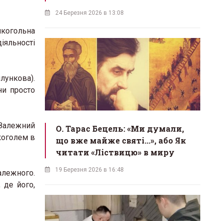
24 Березня 2026 в 13:08
лкогольна
іяльності
лункова).
ни просто
 Залежний
О. Тарас Бецель: «Ми думали,
коголем в
що вже майже святі...», або Як
читати «Ліствицю» в миру
19 Березня 2026 в 16:48
алежного.
 де його,