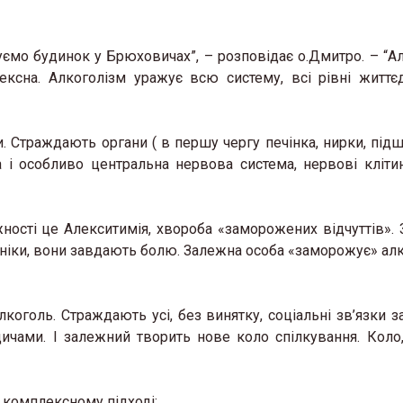
уємо будинок у Брюховичах”, – розповідає о.Дмитро. – “А
ксна. Алкоголізм уражує всю систему, всі рівні життєд
. Страждають органи ( в першу чергу печінка, нирки, підш
 і особливо центральна нервова система, нервові кліти
ності це Алекситимія, хвороба «заморожених відчуттів».
 паніки, вони завдають болю. Залежна особа «заморожує» ал
коголь. Страждають усі, без винятку, соціальні зв’язки з
ичами. І залежний творить нове коло спілкування. Коло,
 комплексному підході: