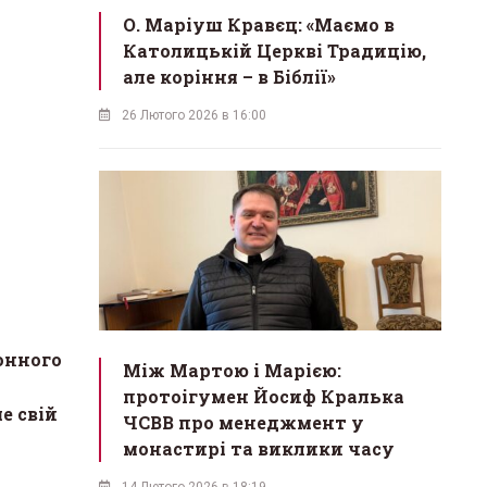
О. Маріуш Кравєц: «Маємо в
Католицькій Церкві Традицію,
але коріння – в Біблії»
26 Лютого 2026 в 16:00
онного
Між Мартою і Марією:
протоігумен Йосиф Кралька
е свій
ЧСВВ про менеджмент у
монастирі та виклики часу
14 Лютого 2026 в 18:19