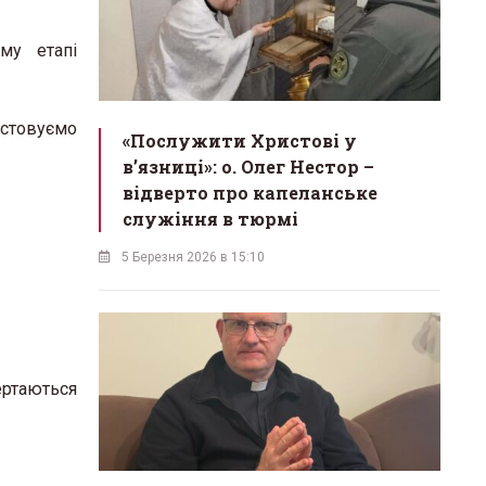
му етапі
истовуємо
«Послужити Христові у
вʼязниці»: о. Олег Нестор –
відверто про капеланське
служіння в тюрмі
5 Березня 2026 в 15:10
ертаються