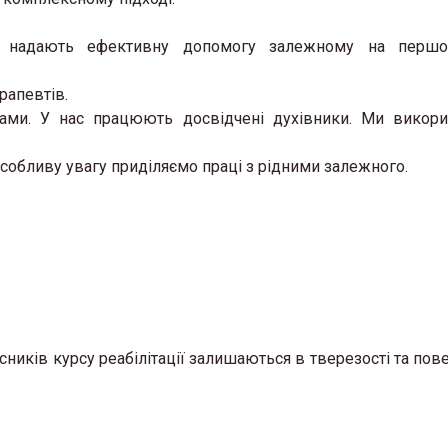
 надають ефективну допомогу залежному на першо
рапевтів.
ами. У нас працюють досвідчені духівники. Ми викор
особливу увагу приділяємо праці з рідними залежного.
сників курсу реабілітації залишаються в тверезості та пов