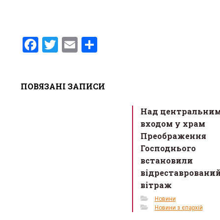
F
T
E
S
a
wi
m
h
ce
tt
ail
ar
ПОВЯЗАНІ ЗАПИСИ
b
er
e
o
Над центральни
o
входом у храм
k
Преображення
Господнього
встановили
відреставровани
вітраж
Новини
Новини з єпархій