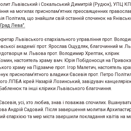
лит Львівський і Сокальський Димитрій (Рудюк), УПЦ КП
іння на могилах приснопам’ятних преосвященних правосла
ія Політила, що знайшли свій останній спочинок на Янівсь
“Град Лева”.
екретар Львівського єпархіального управління прот. Волод
вської академії прот. Ярослав Ощудляк, благочинний м. Л
Чудотворця м. Львова прот. Володимир Хрептак, клірик
омин, настоятель храму вмч. Юрія Побідоносця на Привокз
ького храму на Підзамче прот. Ігор Малетич, настоятель хр
онук приснопам’ятного владики Євсевія прот. Петро Політил
того ЛПБА ієрей Назарій Лозинський, завідувач канцеляріє
Бабленюк та інші клірики Львівського благочиння.
Євсевія, усі, хто любив, знав і поважав спочилих. Вшануват
ова Андрій Садовий. Після завершення молитви Архипасти
чий єпархією та мер міста звершили покладання квітів на м