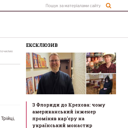
Шукат
ЕКСКЛЮЗИВ
спочилих
З Флориди до Крехова: чому
американський інженер
проміняв кар'єру на
Трійці,
український монастир