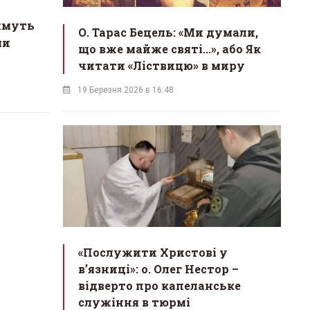
имуть
О. Тарас Бецель: «Ми думали,
ми
що вже майже святі...», або Як
читати «Ліствицю» в миру
19 Березня 2026 в 16:48
«Послужити Христові у
вʼязниці»: о. Олег Нестор –
відверто про капеланське
служіння в тюрмі