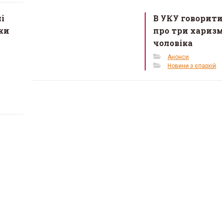
і
В УКУ говорит
ки
про три хариз
чоловіка
Анонси
Новини з єпархій