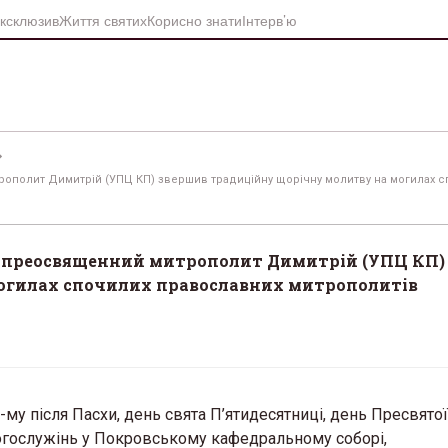
ксклюзив
Життя святих
Корисно знати
Інтерв’ю
рополит Димитрій (УПЦ КП) звершив традиційну щорічну молитву на могилах 
окопреосвященний митрополит Димитрій (УПЦ КП)
огилах спочилих православних митрополитів
-му після Пасхи, день свята П’ятидесятниці, день Пресвятої 
огослужінь у Покровському кафедральному соборі,