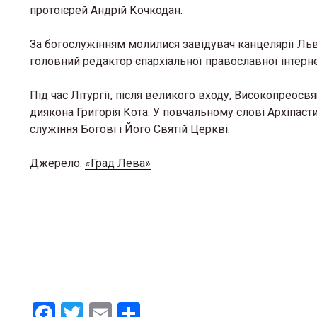
протоієрей Андрій Кочкодан.
За богослужінням молилися завідувач канцелярії Льв
головний редактор єпархіальної православної інтерне
Під час Літургії, після великого входу, Високопрео
диякона Григорія Кота. У повчальному слові Архіпас
служіння Богові і Його Святій Церкві.
Джерело:
«Град Лева»
F
T
E
S