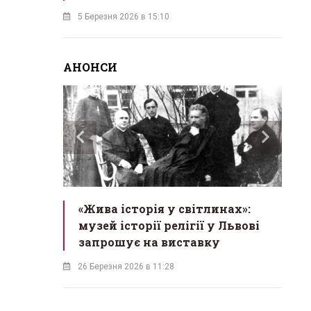
5 Березня 2026 в 15:10
АНОНСИ
ас
«Жива історія у світлинах»:
«М
екрет
музей історії релігії у Львові
в
одійна
запрошує на виставку
б
26 Березня 2026 в 11:28
18 