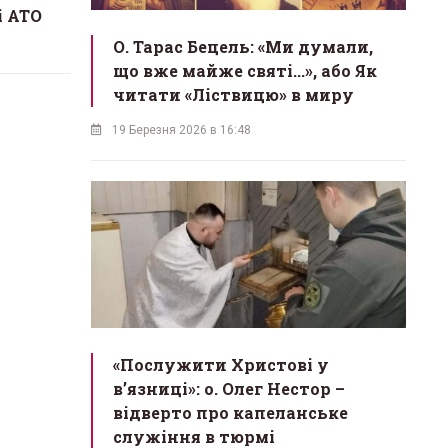
і АТО
О. Тарас Бецель: «Ми думали,
що вже майже святі...», або Як
читати «Ліствицю» в миру
19 Березня 2026 в 16:48
«Послужити Христові у
вʼязниці»: о. Олег Нестор –
відверто про капеланське
служіння в тюрмі