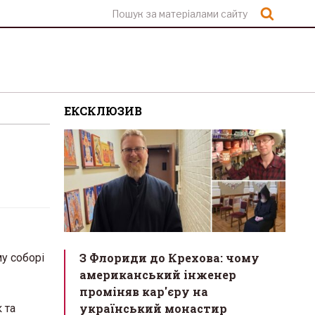
Шукат
ЕКСКЛЮЗИВ
З Флориди до Крехова: чому
у соборі
американський інженер
проміняв кар'єру на
український монастир
 та