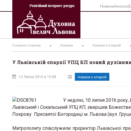
Перейти
Новини
Анонси
Е
до
вмісту
Головна сторінка
Новини
Новини з єпархій
У Львівській єпархії УПЦ КП новий духівни
12 Липня 2016 в 15:08
Новини з єпархій
У неділю, 10 липня 2016 року,
Львівський
і
Сокальський УПЦ КП
, звершив Божествен
Покрову Пресвятої Богородиці м. Львова (вул. Груше
Митрополиту співслужили: проректор Львівської прав