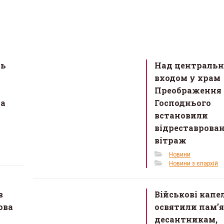
ть
Над централь
входом у храм
Преображення
на
Господнього
встановили
відреставрова
вітраж
Новини
Новини з єпархій
в
Військові капе
ова
освятили пам’
десантникам,