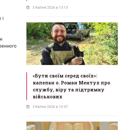
3 Квітня 2026 в 13:13
 і
н
иренного
«Бути своїм серед своїх»:
капелан о. Роман Ментух про
службу, віру та підтримку
військових
3 Квітня 2026 в 10:37