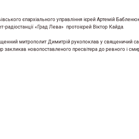
івського єпархіального управління ієрей Артемій Бабленюк
т-радіостанції «Град Лева» протоієрей Віктор Кайда.
священний митрополит Димитрій рукопоклав у священичий са
тир закликав новопоставленого пресвітера до ревного і см