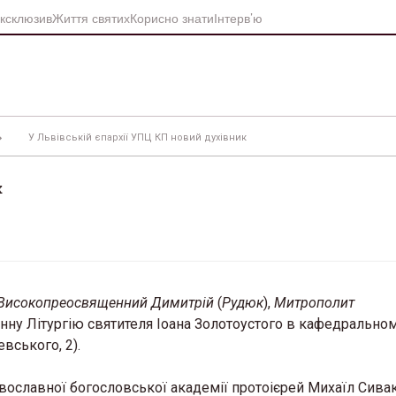
ксклюзив
Життя святих
Корисно знати
Інтерв’ю
У Львівській єпархії УПЦ КП новий духівник
к
Високопреосвященний Димитрій
(
Рудюк
),
Митрополит
ну Літургію святителя Іоана Золотоустого в кафедральном
вського, 2).
ославної богословської академії протоієрей Михаїл Сивак