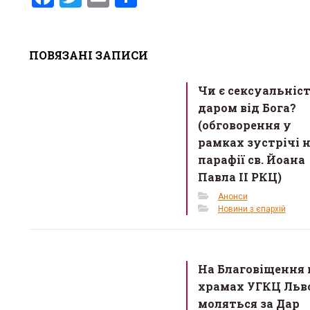
a
wi
m
h
ce
tt
ail
ar
ПОВЯЗАНІ ЗАПИСИ
b
er
e
o
Чи є сексуальніс
o
даром від Бога?
k
(обговорення у
рамках зустрічі 
парафії св. Йоана
Павла II РКЦ)
Анонси
Новини з єпархій
На Благовіщення 
храмах УГКЦ Льв
моляться за Дар