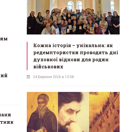
ним
Кожна історія – унікальна: як
редемптористки проводять дні
духовної віднови для родин
військових
ний
24 Березня 2026 в 13:08
лани
ятник