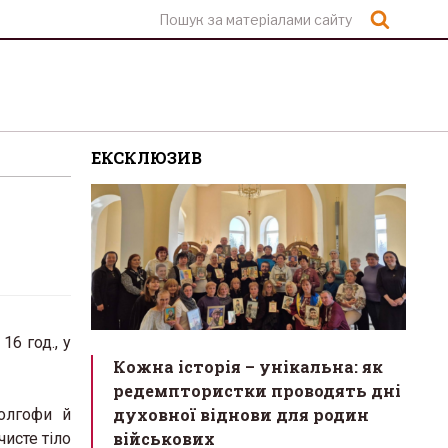
Шукат
ЕКСКЛЮЗИВ
16 год., у
Кожна історія – унікальна: як
редемптористки проводять дні
духовної віднови для родин
Голгофи й
військових
чисте тіло