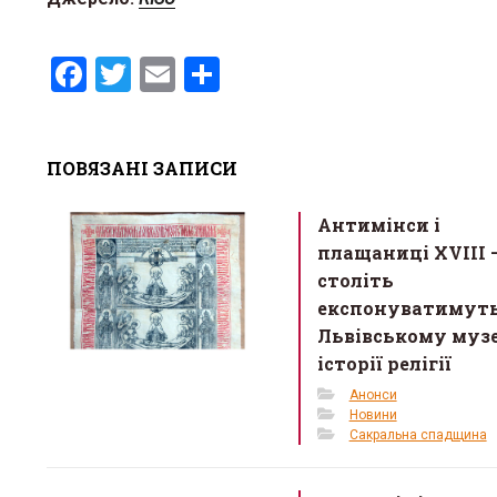
F
T
E
S
a
wi
m
h
ce
tt
ail
ar
ПОВЯЗАНІ ЗАПИСИ
b
er
e
o
Антимінси і
o
плащаниці XVIII 
k
століть
експонуватимуть
Львівському музе
історії релігії
Анонси
Новини
Сакральна спадщина