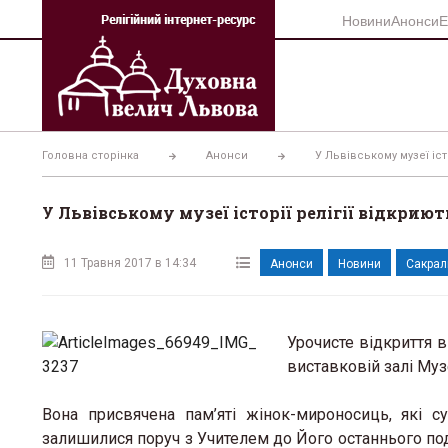
Перейти
Новини
Анонси
Е
до
вмісту
Головна сторінка
Анонси
У Львівському музеї іст
У Львівському музеї історії релігії відкрию
11 Травня 2017 в 14:34
Анонси
Новини
Сакрал
Урочисте відкриття в
виставковій залі Муз
Вона присвячена пам’яті жінок-мироносиць, які 
залишилися поруч з Учителем до Його останнього поди