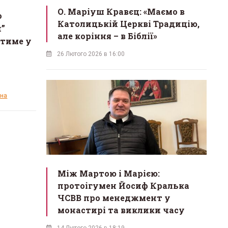
О. Маріуш Кравєц: «Маємо в
о
Католицькій Церкві Традицію,
и”
але коріння – в Біблії»
атиме у
26 Лютого 2026 в 16:00
ина
Між Мартою і Марією:
протоігумен Йосиф Кралька
ЧСВВ про менеджмент у
монастирі та виклики часу
14 Лютого 2026 в 18:19