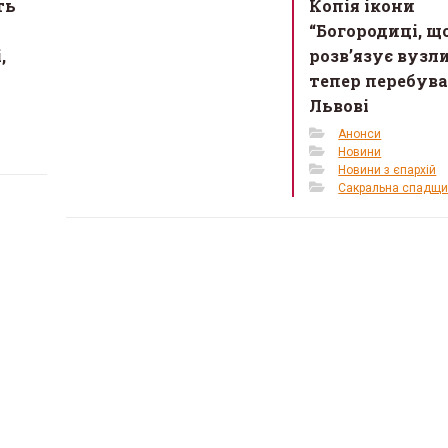
ть
Копія ікони
“Богородиці, щ
,
розв’язує вузл
тепер перебув
Львові
Анонси
Новини
Новини з єпархій
Сакральна спадщ