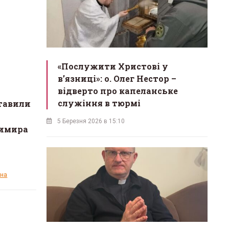
«Послужити Христові у
вʼязниці»: о. Олег Нестор –
відверто про капеланське
служіння в тюрмі
ставили
5 Березня 2026 в 15:10
зимира
ина