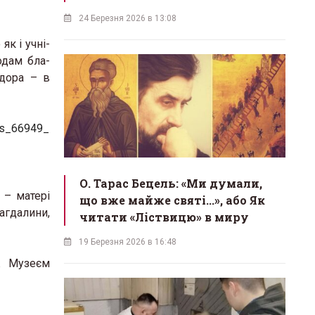
24 Березня 2026 в 13:08
к і учні-
одам бла­
одора – в
О. Тарас Бецель: «Ми думали,
 – матері
що вже майже святі...», або Як
агдалини,
читати «Ліствицю» в миру
19 Березня 2026 в 16:48
ож Музеєм