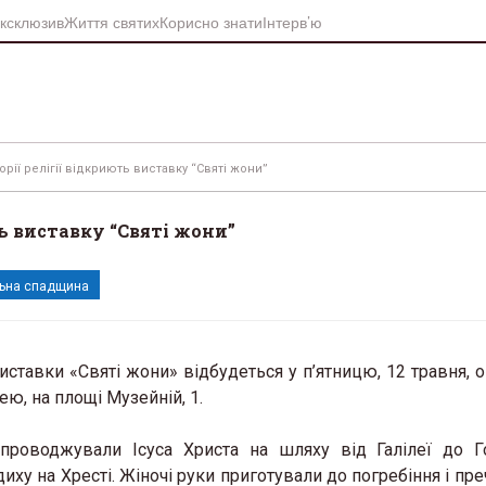
ксклюзив
Життя святих
Корисно знати
Інтерв’ю
орії релігії відкриють виставку “Святі жони”
ть виставку “Святі жони”
ьна спадщина
иставки «Святі жони» відбудеться у п’ятницю, 12 травня, о 
ею, на площі Музейній, 1.
супроводжували Ісуса Христа на шляху від Галілеї до 
ху на Хресті. Жіночі руки приготували до погребіння і пре