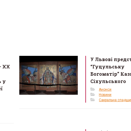
У Львові пред
– XX
“Гуцульську
Богоматір” Ка
 у
Сіхульського
ї
Анонси
Новини
Сакральна спадщ