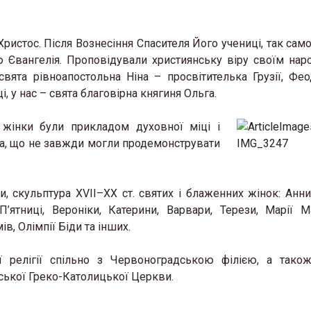
стос. Після Вознесіння Спасителя Його учениці, так само я
ю Євангелія. Проповідували християнську віру своїм нар
вята рівноапос­тольна Ніна – просвітителька Грузії, Фе
 у нас – свята благовірна княгиня Ольга.
, жінки були прикладом духовної міці і
ста, що не завжди могли продемонструвати
ви, скульптура XVII–XX ст. святих і блаженних жінок: Анни
П’ятниці, Вероніки, Катерини, Варвари, Терези, Марії М
в, Олімпії Біди та інших.
ї релігії спільно з Червоноградською філією, а так
нської Греко-Католицької Церкви.