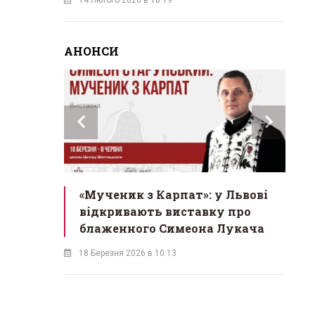
АНОНСИ
инах»:
«Мученик з Карпат»: у Львові
Л
 Львові
відкривають виставку про
мо
у
блаженного Симеона Лукача
на
18 Березня 2026 в 10:13
16 