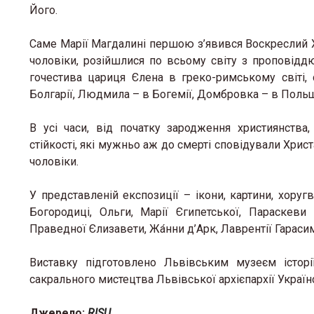
Його.
Саме Марії Магдалині першою з’явився Воскреслий Хри
чоловіки, розійшлися по всьому світу з проповідд
гочестива цариця Єлена в греко-римському світі, с
Болгарії, Людмила – в Богемії, Домбровка – в Польщі,
В усі часи, від початку зародження християнства
стійкості, які мужньо аж до смерті сповідували Хри
чоловіки.
У представленій експозиції – ікони, картини, хоруг
Богородиці, Ольги, Марії Єгипетської, Параскеви 
Праведної Єлизавети, Жа́нни д’Арк, Лаврентії Гарасимі
Виставку підготовлено Львівським музеєм історі
сакрального мистецтва Львівської архієпархії Украї
Джерело:
RISU