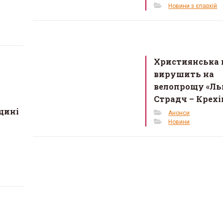
Новини з єпархій
Християнська 
вирушить на
велопрощу «Льв
Страдч – Крехі
щині
Анонси
Новини