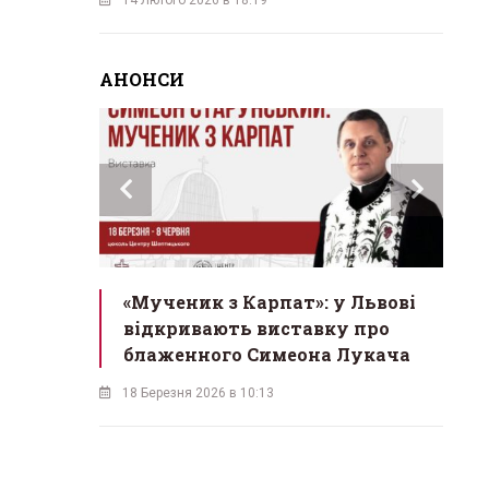
АНОНСИ
инах»:
«Мученик з Карпат»: у Львові
Л
 Львові
відкривають виставку про
мо
у
блаженного Симеона Лукача
на
18 Березня 2026 в 10:13
16 