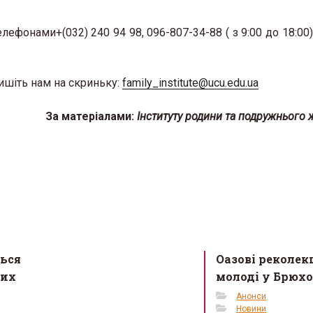
елефонами+(032) 240 94 98, 096-807-34-88 ( з 9:00 до 18:00)
ишіть нам на скриньку:
family_institute@ucu.edu.ua
За матеріалами:
Інституту родини та подружнього
ться
Оазові реколекц
них
молоді у Брюх
Анонси
Новини