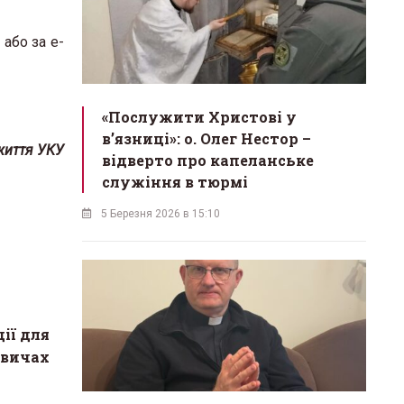
 або за е-
«Послужити Христові у
вʼязниці»: о. Олег Нестор –
 життя УКУ
відверто про капеланське
служіння в тюрмі
5 Березня 2026 в 15:10
ії для
овичах