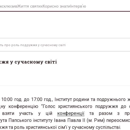
ксклюзив
Життя святих
Корисно знати
Інтерв’ю
ть про роль подружжя у сучасному світі
жя у сучасному світі
з 10:00 год. до 17:00 год., Інститут родини та подружнього
дну конференцію “Голос християнського подружжя до 
 взяти участь у цій
конференції
та разом з про
ута Папського інституту Івана Павла ІІ (м. Рим) переосмис
я та роль християнської сім’ї у сучасному суспільстві.