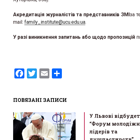
Акредитація журналістів та представників ЗМІ
за т
mail:
family_institute@ucu.edu.ua
.
У разі виникнення запитань або щодо пропозицій
п
F
T
E
S
a
wi
m
h
ce
tt
ail
ar
ПОВЯЗАНІ ЗАПИСИ
b
er
e
o
У Львові відбуде
o
“Форум молодіж
k
лідерів та
душпастирств”