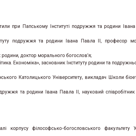
ли при Папському Інституті подружжя та родини Івана 
туту подружжя та родини Івана Павла ІІ, професор м
 родини, доктор морального богослов’я;
тика. Економіка», засновник Інституту родини та подружньо
ського Католицького Університету, викладач Школи біое
ружжя та родини Івана Павла ІІ, науковий співробітник 
і корпусу філософсько-богословського факультету У