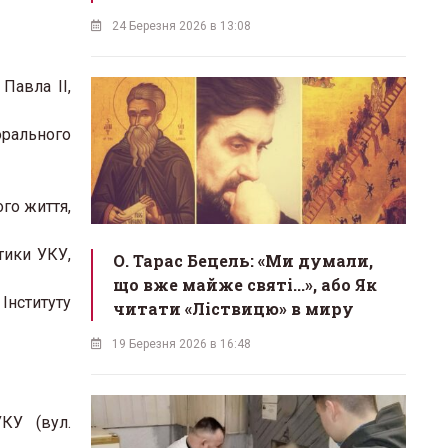
24 Березня 2026 в 13:08
Павла ІІ,
орального
го життя,
тики УКУ,
О. Тарас Бецель: «Ми думали,
що вже майже святі...», або Як
Інституту
читати «Ліствицю» в миру
19 Березня 2026 в 16:48
КУ (вул.