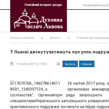
Перейти
Новини
Анонси
Е
до
вмісту
Головна сторінка
Анонси
У Львові дискутуватиму
У Львові дискутуватимуть про роль подруж
11 Квітня 2017 в 14:02
Анонси
Новини
26 квітня 2017 року, 
організовує міжнаро
суспільства”
.
Організатори радо запрошують
спеціалістамиУкраїнського католицького університет
християнського подружжя, поглянути на образ подружж