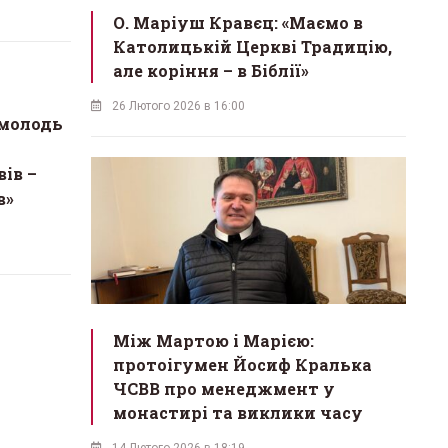
О. Маріуш Кравєц: «Маємо в
Католицькій Церкві Традицію,
але коріння – в Біблії»
26 Лютого 2026 в 16:00
молодь
ів –
в»
Між Мартою і Марією:
протоігумен Йосиф Кралька
ЧСВВ про менеджмент у
монастирі та виклики часу
14 Лютого 2026 в 18:19