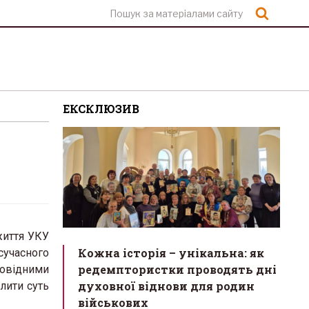
Шукат
ЕКСКЛЮЗИВ
 життя УКУ
Кожна історія – унікальна: як
сучасного
редемптористки проводять дні
відними
духовної віднови для родин
лити суть
військових