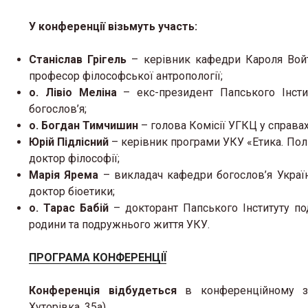
У конференції візьмуть участь:
Станіслав Грігель
– керівник кафедри Кароля Войти
професор філософської антропології;
о. Лівіо Меліна
– екс-президент Папського Інсти
богослов’я;
о. Богдан Тимчишин
– голова Комісії УГКЦ у справах
Юрій Підлісний
– керівник програми УКУ «Етика. Полі
доктор філософії;
Марія Ярема
– викладач кафедри богослов’я Україн
доктор біоетики;
о. Тарас Бабій
– докторант Папського Інституту под
родини та подружнього життя УКУ.
ПРОГРАМА КОНФЕРЕНЦІЇ
Конференція відбудеться
в конференційному зал
Хуторівка, 35а).