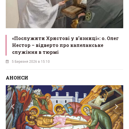
«Послужити Христові у вʼязниці»: о. Олег
Нестор – відверто про капеланське
служіння в тюрмі
5 Березня 2026 в 15:10
АНОНСИ