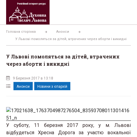
Перейти
до
вмісту
Головна сторінка
Анонси
У Львові помоляться за дітей, втрачених через аборти і викидні
У Львові помоляться за дітей, втрачених
через аборти і викидні
9 Березня 2017 в 13:18
Анонси
Новини з єпархій
У суботу, 11 березня 2017 року, у м. Львові
відбудеться Хресна Дорога за участю вокальної