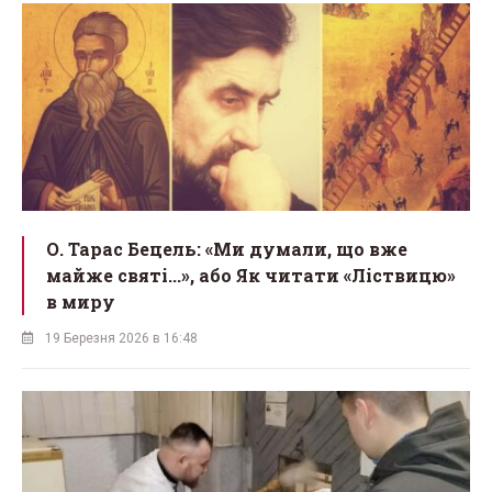
О. Тарас Бецель: «Ми думали, що вже
майже святі...», або Як читати «Ліствицю»
в миру
19 Березня 2026 в 16:48