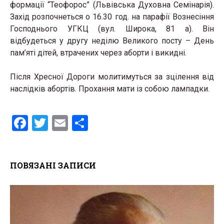
формації “Теофорос” (Львівська Духовна Семінарія).
Захід розпочнеться о 16.30 год. на парафії Вознесіння
Господнього УГКЦ (вул. Широка, 81 а). Він
відбудеться у другу неділю Великого посту – День
пам’яті дітей, втрачених через аборти і викидні.
Після Хресної Дороги молитимуться за зцілення від
наслідків абортів. Прохання мати із собою лампадки.
F
T
E
S
a
wi
m
h
ce
tt
ail
ar
ПОВЯЗАНІ ЗАПИСИ
b
er
e
o
o
k