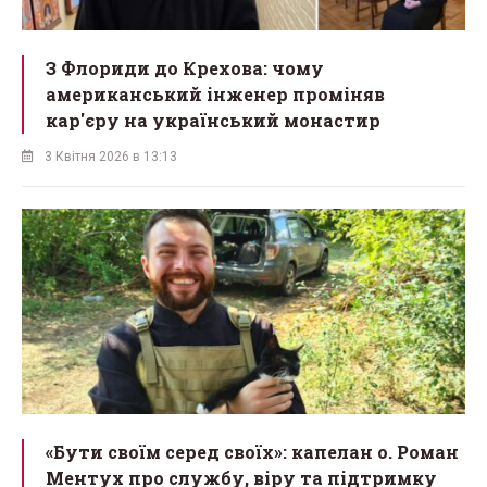
З Флориди до Крехова: чому
американський інженер проміняв
кар'єру на український монастир
3 Квітня 2026 в 13:13
«Бути своїм серед своїх»: капелан о. Роман
Ментух про службу, віру та підтримку