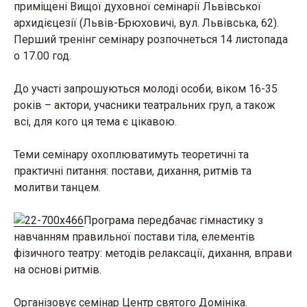
приміщені Вищої духовної семінарії Львівської
архидієцезії (Львів-Брюховичі, вул. Львівська, 62).
Перший тренінг семінару розпочнеться 14 листопада
о 17.00 год.
До участі запрошуються молоді особи, віком 16-35
років – актори, учасники театральних груп, а також
всі, для кого ця тема є цікавою.
Теми семінару охоплюватимуть теоретичні та
практичні питання: постави, дихання, ритмів та
молитви танцем.
Програма передбачає гімнастику з
навчанням правильної постави тіла, елементів
фізичного театру: методів релаксації, дихання, вправи
на основі ритмів.
Організовує семінар Центр святого Домініка.