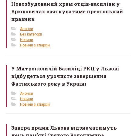
Новозбудований храм отців-василіан у
Брюховичах святкуватиме престольний
празник
Анонси
Без категорії
Новини
Новини з єпархій
У Митрополичій Базиліці РКЦ у Львові
відбудеться урочисте завершення
Фатімського року в Україні
Анонси
Новини
Новини з єпархій
Завтра храми Львова відзначатимуть
день пам’яті Святого Володимира