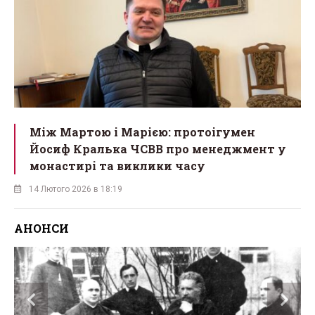
Між Мартою і Марією: протоігумен
Йосиф Кралька ЧСВВ про менеджмент у
монастирі та виклики часу
14 Лютого 2026 в 18:19
АНОНСИ