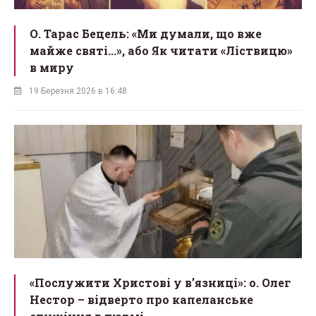
О. Тарас Бецель: «Ми думали, що вже
майже святі...», або Як читати «Ліствицю»
в миру
19 Березня 2026 в 16:48
«Послужити Христові у вʼязниці»: о. Олег
Нестор – відверто про капеланське