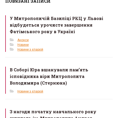
ПОВЯЗАНІ ЗАПИСИ
b
er
e
o
У Митрополичій Базиліці РКЦ у Львові
o
відбудеться урочисте завершення
k
Фатімського року в Україні
Анонси
Новини
Новини з єпархій
В Соборі Юра вшанували пам’ять
ісповідника віри Митрополита
Володимира (Стернюка)
Новини з єпархій
З нагоди початку навчального року