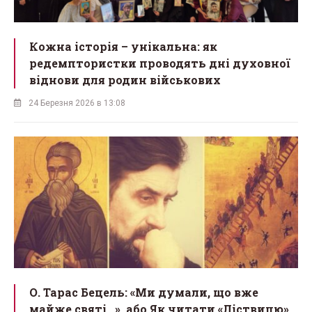
Кожна історія – унікальна: як
редемптористки проводять дні духовної
віднови для родин військових
24 Березня 2026 в 13:08
О. Тарас Бецель: «Ми думали, що вже
майже святі...», або Як читати «Ліствицю»