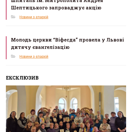
шпиталь ім. Митрополита Андрея
Шептицького запроваджує акцію
Новини з єпархій
Молодь церкви “Віфесда” провела у Львові
дитячу євангелізацію
Новини з єпархій
ЕКСКЛЮЗИВ