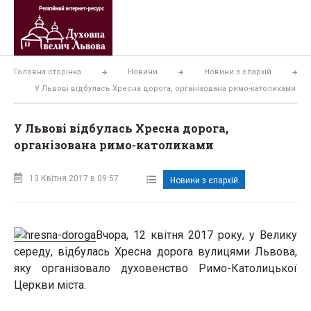
Перейти
до
вмісту
Головна сторінка
Новини
Новини з єпархій
У Львові відбулась Хресна дорога, організована римо-католиками
У Львові відбулась Хресна дорога,
організована римо-католиками
13 Квітня 2017 в 09:57
Новини з єпархій
Вчора, 12 квітня 2017 року, у Велику
середу, відбулась Хресна дорога вулицями Львова,
яку організовало духовенство Римо-Католицької
Церкви міста.