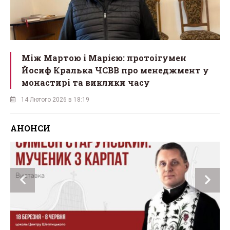
Між Мартою і Марією: протоігумен
Йосиф Кралька ЧСВВ про менеджмент у
монастирі та виклики часу
14 Лютого 2026 в 18:19
АНОНСИ