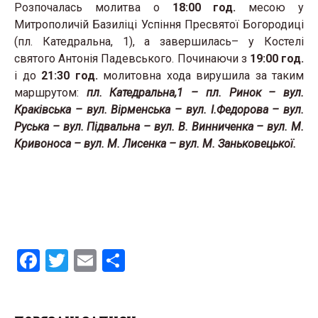
Розпочалась молитва о
18:00 год.
месою у
Митрополичій Базиліці Успіння Пресвятої Богородиці
(пл. Катедральна, 1), а завершилась– у Костелі
святого Антонія Падевського. Починаючи з
19:00 год.
і до
21:30 год.
молитовна хода вирушила за таким
маршрутом:
пл. Катедральна,1 – пл. Ринок – вул.
Краківська – вул. Вірменська – вул. І.Федорова – вул.
Руська – вул. Підвальна – вул. В. Винниченка – вул. М.
Кривоноса – вул. М. Лисенка – вул. М. Заньковецької.
F
T
E
S
a
wi
m
h
ce
tt
ail
ar