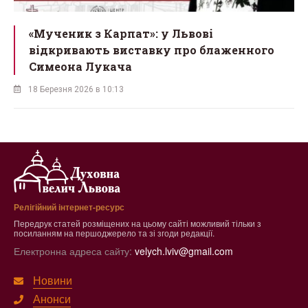
ї
«Мученик з Карпат»: у Львові
відкривають виставку про блаженного
Симеона Лукача
18 Березня 2026 в 10:13
Релігійний інтернет-ресурс
Передрук статей розміщених на цьому сайті можливий тільки з
посиланням на першоджерело та зі згоди редакції.
Електронна адреса сайту:
velych.lviv@gmail.com
Новини
Анонси