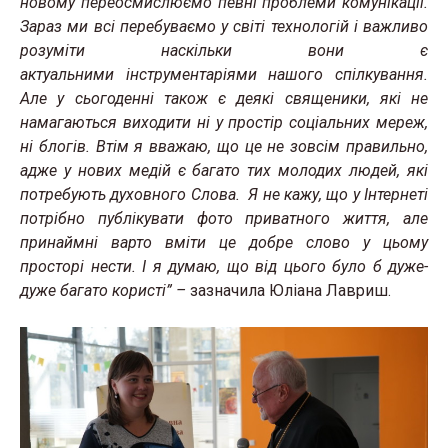
новому переосмислюємо певні проблеми комунікації.
Зараз ми всі перебуваємо у світі технологій і важливо
розуміти наскільки вони є
актуальними інструментаріями нашого спілкування.
Але у сьогоденні також є деякі священики, які не
намагаються виходити ні у простір соціальних мереж,
ні блогів. Втім я вважаю, що це не зовсім правильно,
адже у нових медій є багато тих молодих людей, які
потребують духовного Слова. Я не кажу, що у Інтернеті
потрібно публікувати фото приватного життя, але
принаймні варто вміти це добре слово у цьому
просторі нести. І я думаю, що від цього було б дуже-
дуже багато користі” –
зазначила Юліана Лавриш.