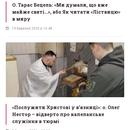
О. Тарас Бецель: «Ми думали, що вже
майже святі...», або Як читати «Ліствицю»
в миру
19 Березня 2026 в 16:48
«Послужити Христові у вʼязниці»: о. Олег
Нестор – відверто про капеланське
служіння в тюрмі