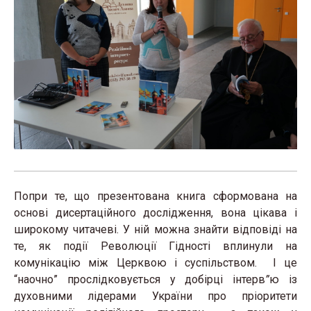
Попри те, що презентована книга сформована на
основі дисертаційного дослідження, вона цікава і
широкому читачеві. У ній можна знайти відповіді на
те, як події Революції Гідності вплинули на
комунікацію між Церквою і суспільством. І це
“наочно” прослідковується у добірці інтерв
”
ю із
духовними лідерами України про пріоритети