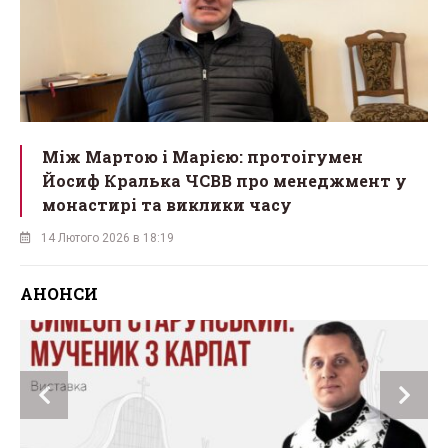
Між Мартою і Марією: протоігумен
Йосиф Кралька ЧСВВ про менеджмент у
монастирі та виклики часу
14 Лютого 2026 в 18:19
АНОНСИ