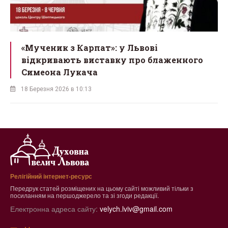
Львівський бенедиктинський монастир
св. Йосипа запрошує на ювілей
16 Березня 2026 в 15:43
Релігійний інтернет-ресурс
Передрук статей розміщених на цьому сайті можливий тільки з
посиланням на першоджерело та зі згоди редакції.
Електронна адреса сайту:
velych.lviv@gmail.com