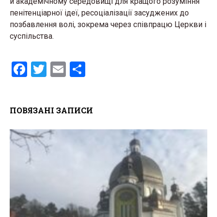
й академічному середовищі для кращого розуміння
пенітенціарної ідеї, ресоціалізації засуджених до
позбавлення волі, зокрема через співпрацю Церкви і
суспільства.
F
T
E
S
a
wi
m
h
ce
tt
ail
ar
ПОВЯЗАНІ ЗАПИСИ
b
er
e
o
o
k