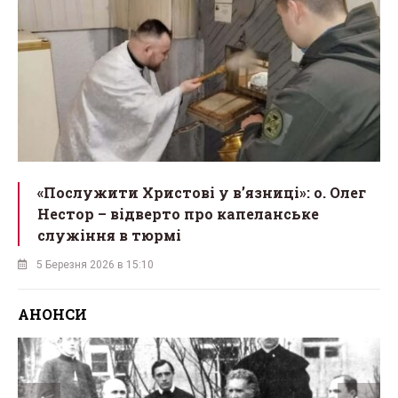
«Послужити Христові у вʼязниці»: о. Олег
Нестор – відверто про капеланське
служіння в тюрмі
5 Березня 2026 в 15:10
АНОНСИ