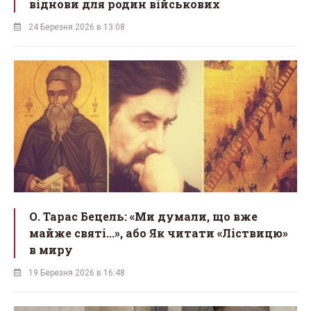
віднови для родин військових
24 Березня 2026 в 13:08
О. Тарас Бецель: «Ми думали, що вже
майже святі...», або Як читати «Ліствицю»
в миру
19 Березня 2026 в 16:48