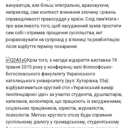
винуватців, але більш інтегрально, враховуючи,
наприклад, сам контекст вчинення злочину і рівень
справедливості правосуддя у країні. Слід пам’ятати і
про важливість того, щоб засуджений зумів простити
сам собі і отримав прощення суспільства, міг
розраховувати на супровід у в’язниці та реабілітацію
після відбуття терміну покарання.
Крім того, з нагоди відкриття виставки 19
травня 2015 року у конференц-залі Філософсько-
богословського факультету Українського
католицького університету (вул. Хуторівка, 35а)
відбуватиметься круглий стіл «Український вимір
пенітенціарної ідеї» за участю студентів, душпастирів,
капеланів, волонтерів, що працюють із засудженими,
соціальних працівників, юристів, журналістів,
психологів. Метою круглого столу буде сприяння
суспільному діалогу у громадському, студентському