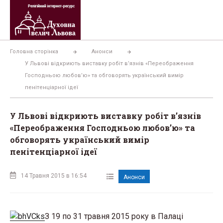
Перейти
до
вмісту
Головна сторінка
Анонси
У Львові відкриють виставку робіт в’язнів «Переображення
Господньою любов’ю» та обговорять український вимір
пенітенціарної ідеї
У Львові відкриють виставку робіт в’язнів
«Переображення Господньою любов’ю» та
обговорять український вимір
пенітенціарної ідеї
14 Травня 2015 в 16:54
Анонси
З 19 по 31 травня 2015 року в Палаці