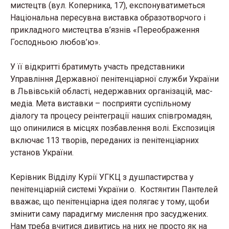
мистецтв (вул. Коперника, 17), експонуватиметься
Національна пересувна виставка образотворчого і
прикладного мистецтва в’язнів «Переображення
Господньою любов’ю».
У її відкритті братимуть участь представники
Управління Державної пенітенціарної служби України
в Львівській області, недержавних організацій, мас-
медіа. Мета виставки – посприяти суспільному
діалогу та процесу реінтеграції наших співгромадян,
що опинилися в місцях позбавлення волі. Експозиція
включає 113 творів, переданих із пенітенціарних
установ України.
Керівник Відділу Курії УГКЦ з душпастирства у
пенітенціарній системі України о. Костянтин Пантелей
вважає, що пенітенціарна ідея полягає у тому, щоби
змінити саму парадигму мислення про засуджених.
Нам треба вчитися дивитись на них не просто як на