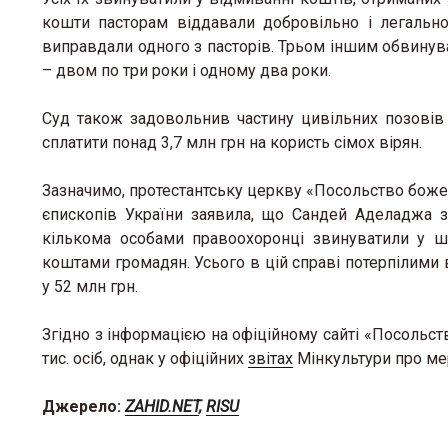
кошти пасторам віддавали добровільно і легальн
виправдали одного з пасторів. Трьом іншим обвинува
– двом по три роки і одному два роки.
Суд також задовольнив частину цивільних позовів
сплатити понад 3,7 млн грн на користь сімох вірян.
Зазначимо, протестантську церкву «Посольство боже»
єпископів України заявила, що Сандей Аделаджа за
кількома особами правоохоронці звинуватили у ш
коштами громадян. Усього в цій справі потерпілими 
у 52 млн грн.
Згідно з інформацією на офіційному сайті «Посольст
тис. осіб, однак у офіційних
звітах
Мінкультури про мер
Джерело:
ZAHID.NET
,
RISU