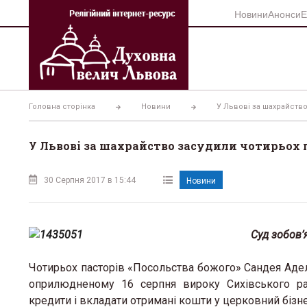
Перейти
Новини
Анонси
Е
до
вмісту
Головна сторінка
Новини
У Львові за шахрайств
У Львові за шахрайство засудили чотирьох 
30 Серпня 2017 в 15:44
Новини
Суд зобов’
Чотирьох пасторів «Посольства божого» Сандея Адел
оприлюдненому 16 серпня вироку Сихівського райс
кредити і вкладати отримані кошти у церковний бізне