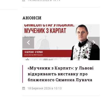
АНОНСИ
инах»:
«Мученик з Карпат»: у Львові
Л
 Львові
відкривають виставку про
мо
у
блаженного Симеона Лукача
на
18 Березня 2026 в 10:13
16 