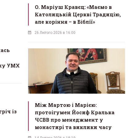
О. Маріуш Кравєц: «Маємо в
Католицькій Церкві Традицію,
але коріння – в Біблії»
26 Лютого 2026 в 16:00
лась
уху УМХ
Між Мартою і Марією:
тріч із
протоігумен Йосиф Кралька
ЧСВВ про менеджмент у
монастирі та виклики часу
14 Лютого 2026 в 18:19