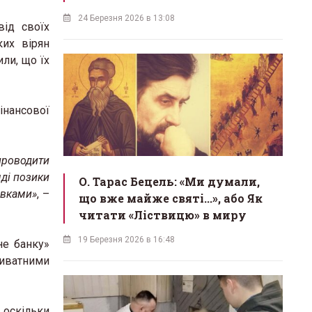
24 Березня 2026 в 13:08
ід своїх
ких вірян
ли, що їх
інансової
проводити
яді позики
О. Тарас Бецель: «Ми думали,
авками»
, –
що вже майже святі...», або Як
читати «Ліствицю» в миру
19 Березня 2026 в 16:48
не банку»
риватними
 оскільки