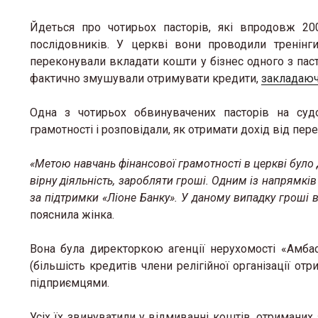
Йдеться про чотирьох пасторів, які впродовж 2
послідовників. У церкві вони проводили тренінги
переконували вкладати кошти у бізнес одного з паст
фактично змушували отримувати кредити,
закладаю
Одна з чотирьох обвинувачених пасторів на судо
грамотності і розповідали, як отримати дохід від пе
«Метою навчань фінансової грамотності в церкві було
вірну діяльність, заробляти гроші. Одним із напрямкі
за підтримки «Ліоне Банку». У даному випадку гроші 
пояснила жінка.
Вона була директоркою агенції нерухомості «Амба
(більшість кредитів члени релігійної організації о
підприємцями.
Усіх їх звинуватили у відмиванні коштів, отриманих