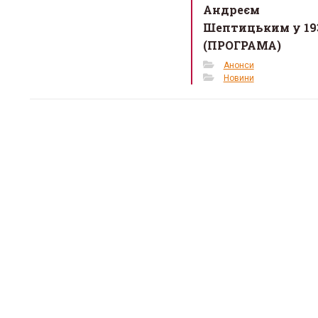
Андреєм
Шептицьким у 193
(ПРОГРАМА)
Анонси
Новини
«Місце,
тепло»:
простір
кризі
12 Березня 