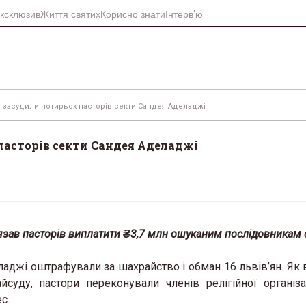
ксклюзив
Життя святих
Корисно знати
Інтерв’ю
о засудили чотирьох пасторів секти Сандея Аделаджі
пасторів секти Сандея Аделаджі
язав пасторів виплатити ₴3,7 млн ошуканим послідовникам 
аджі оштрафували за шахрайство і обман 16 львів’ян. Як 
уду, пастори переконували членів релігійної організа
с.