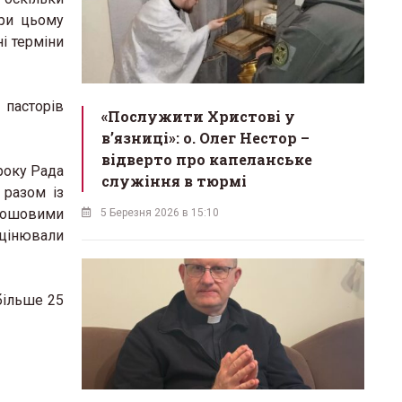
при цьому
і терміни
 пасторів
«Послужити Христові у
вʼязниці»: о. Олег Нестор –
відверто про капеланське
року Рада
служіння в тюрмі
 разом із
грошовими
5 Березня 2026 в 15:10
оцінювали
більше 25