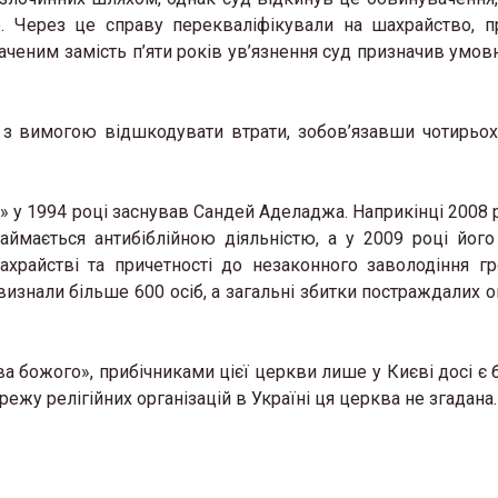
о. Через це справу перекваліфікували на шахрайство, 
ченим замість п’яти років ув’язнення суд призначив умовн
 з вимогою відшкодувати втрати, зобов’язавши чотирьох
 у 1994 році заснував Сандей Аделаджа. Наприкінці 2008 
ймається антибіблійною діяльністю, а у 2009 році його
ахрайстві та причетності до незаконного заволодіння 
визнали більше 600 осіб, а загальні збитки постраждалих 
ва божого», прибічниками цієї церкви лише у Києві досі є 
ежу релігійних організацій в Україні ця церква не згадана.