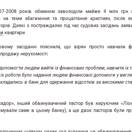
007-2008 років обманом заволоділи майже 4 млн грн в
 на теми збагачення та процвітання християн, після я
орів. Деякі з постраждалих під час судових засідань заяви
чи
квартири.
вому засіданні пояснила, що вірян просто навчали ф
репродажу нерухомості.
 допомогти людям вийти із фінансових проблем, навчити їх 
в їх роботи було надання людям фінансової допомоги у вигл
вкладались в банк для одержання відсотків за високими ст
садор», інший обвинувачений пастор був керуючим «Ліо
тримували саме в цьому банку), а ще двоє пасторів були п
 злочинних шляхом, однак суд відкинув це обвинувачення,