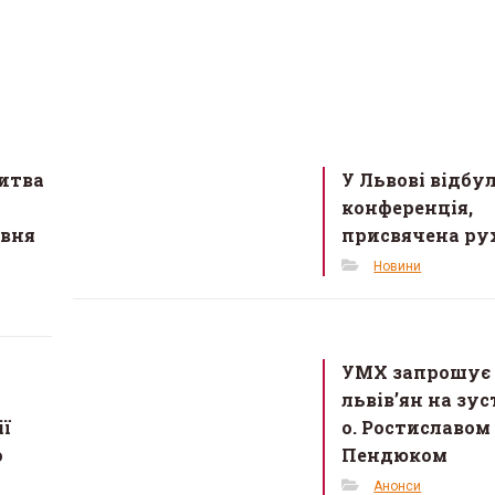
итва
У Львові відбу
конференція,
авня
присвячена р
Новини
УМХ запрошує
львів’ян на зус
ії
о. Ростиславом
о
Пендюком
Анонси