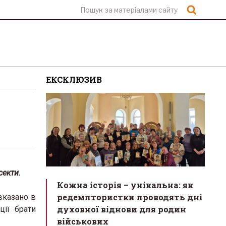
Шукат
ЕКСКЛЮЗИВ
секти.
Кожна історія – унікальна: як
редемптористки проводять дні
вказано в
духовної віднови для родин
ції брати
військових