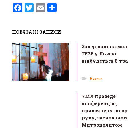
F
T
E
S
a
wi
m
h
ce
tt
ail
ar
ПОВЯЗАНІ ЗАПИСИ
b
er
e
o
Завершальна мол
o
ТЕЗЕ у Львові
k
відбудеться 8 тр
Новини
УМХ проведе
конференцію,
присвячену істор
руху, заснованог
Митрополитом