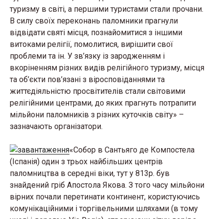
туризму в світі, а першими туристами стали прочани.
В силу своїх переконань паломники прагнули
відвідати святі місця, познайомитися з іншими
витоками релігії, помолитися, вирішити свої
проблеми та ін. У зв’язку із зародженням і
вкоріненням різних видів релігійного туризму, місця
та об’єкти пов’язані з віросповіданнями та
життєдіяльністю просвітителів стали світовими
релігійними центрами, до яких прагнуть потрапити
мільйони паломників з різних куточків світу» –
зазначають організатори.
«Собор в Сантьяго де Компостела
(Іспанія) один з трьох найбільших центрів
паломництва в середні віки, тут у 813р. був
знайдений гріб Апостола Якова. З того часу мільйони
вірних почали перетинати континент, користуючись
комунікаційними і торгівельними шляхами (в тому