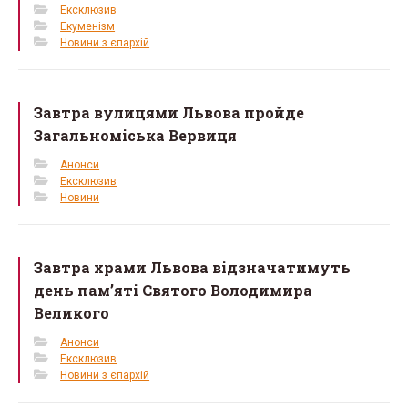
Ексклюзив
Екуменізм
Новини з єпархій
Завтра вулицями Львова пройде
Загальноміська Вервиця
Анонси
Ексклюзив
Новини
Завтра храми Львова відзначатимуть
день пам’яті Святого Володимира
Великого
Анонси
Ексклюзив
Новини з єпархій