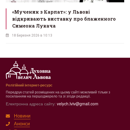
ї
«Мученик з Карпат»: у Львові
відкривають виставку про блаженного
Симеона Лукача
18 Березня 2026 в 10:13
Релігійний інтернет-ресурс
Передрук статей розміщених на цьому сайті можливий тільки з
посиланням на першоджерело та зі згоди редакції.
Електронна адреса сайту:
velych.lviv@gmail.com
Новини
Анонси