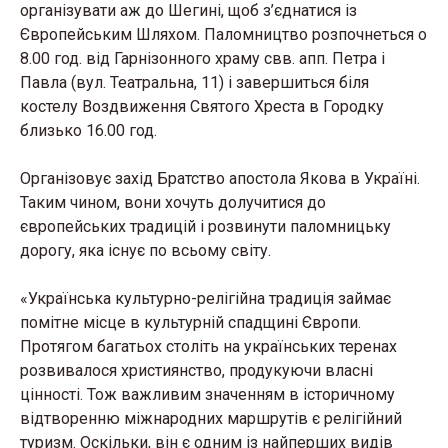
організувати аж до Шегині, щоб з’єднатися із
Європейським Шляхом. Паломництво розпочнеться о
8.00 год. від Гарнізонного храму свв. апп. Петра і
Павла (вул. Театральна, 11) і завершиться біля
костелу Воздвиження Святого Хреста в Городку
близько 16.00 год.
Організовує захід Братство апостола Якова в Україні.
Таким чином, вони хочуть долучитися до
європейських традицій і розвинути паломницьку
дорогу, яка існує по всьому світу.
«Українська культурно-релігійна традиція займає
помітне місце в культурній спадщині Європи.
Протягом багатьох століть на українських теренах
розвивалося християнство, продукуючи власні
цінності. Тож важливим значенням в історичному
відтворенню міжнародних маршрутів є релігійний
туризм. Оскільки, він є одним із найперших видів