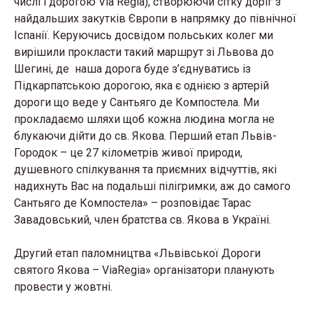
числі і дорогою Via Regia), створюючи сітку доріг з
найдальших закутків Європи в напрямку до північної
Іспанії. Керуючись досвідом польських колег ми
вирішили прокласти такий маршрут зі Львова до
Шегині, де наша дорога буде з’єднуватись із
Підкарпатською дорогою, яка є однією з артерій
дороги що веде у Сантьяго де Компостела. Ми
прокладаємо шляхи щоб кожна людина могла не
блукаючи дійти до св. Якова. Перший етап Львів-
Городок – це 27 кілометрів живої природи,
душевного спілкування та приємних відчуттів, які
надихнуть Вас на подальші пілігримки, аж до самого
Сантьяго де Компостела» – розповідає Тарас
Завадовський, член братства св. Якова в Україні.
Другий етап паломництва «Львівської Дороги
святого Якова – ViaRegia» організатори планують
провести у жовтні.