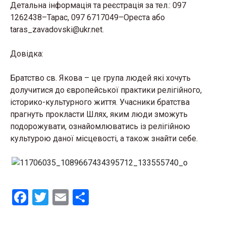
Детальна інформація та реєстрація за тел.: 097
1262438–Тарас, 097 6717049–Ореста або
taras_zavadovski@ukr.net.
Довідка:
Братство св. Якова – це група людей які хочуть
долучитися до європейської практики релігійного,
історико-культурного життя. Учасники братства
прагнуть прокласти Шлях, яким люди зможуть
подорожувати, ознайомлюватись із релігійною
культурою даної місцевості, а також знайти себе.
F
T
E
S
a
wi
m
h