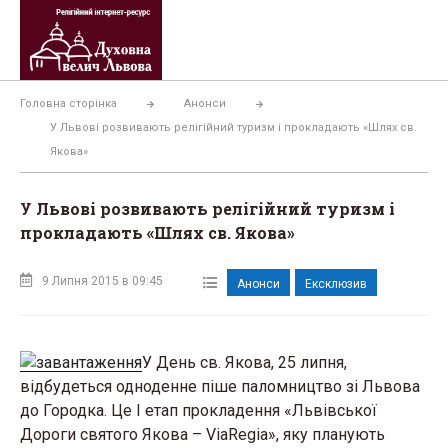
Перейти
до
вмісту
Головна сторінка
Анонси
У Львові розвивають релігійний туризм і прокладають «Шлях св.
Якова»
У Львові розвивають релігійний туризм і
прокладають «Шлях св. Якова»
9 Липня 2015 в 09:45
Анонси
Ексклюзив
У День св. Якова, 25 липня,
відбудеться одноденне піше паломництво зі Львова
до Городка. Це І етап прокладення «Львівської
Дороги святого Якова – ViaRegia», яку планують