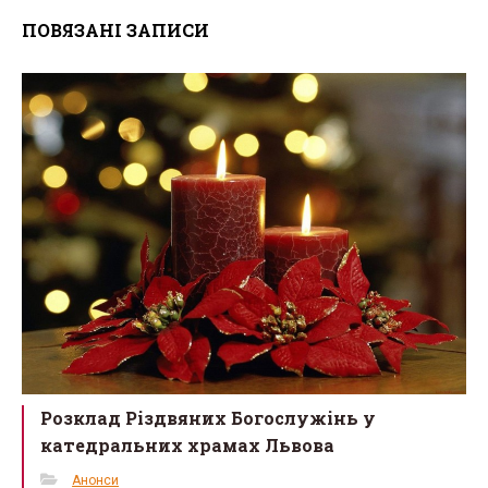
ce
tt
ail
ar
ПОВЯЗАНІ ЗАПИСИ
b
er
e
o
o
k
Розклад Різдвяних Богослужінь у
катедральних храмах Львова
Анонси