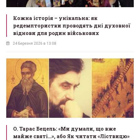
Кожна історія – унікальна: як
редемптористки проводять дні духовної
віднови для родин військових
24 Березня 2026 в 13:08
О. Тарас Бецель: «Ми думали, що вже
майже святі...», або Як читати «Ліствицю»