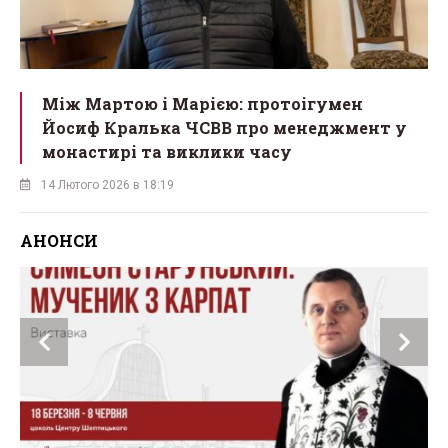
Між Мартою і Марією: протоігумен
Йосиф Кралька ЧСВВ про менеджмент у
монастирі та виклики часу
14 Лютого 2026 в 18:19
АНОНСИ