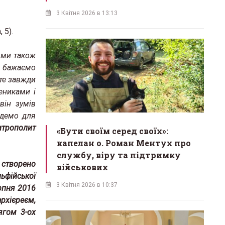
3 Квітня 2026 в 13:13
 5).
 ми також
и бажаємо
те завжди
ениками і
він зумів
удемо для
итрополит
«Бути своїм серед своїх»:
капелан о. Роман Ментух про
службу, віру та підтримку
 створено
військових
ьфійської
3 Квітня 2026 в 10:37
ерпня 2016
архієреєм,
ягом 3-ох