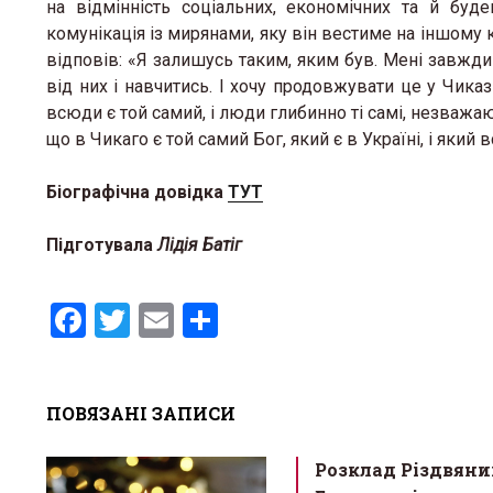
на відмінність соціальних, економічних та й бу
комунікація із мирянами, яку він вестиме на іншому ко
відповів: «Я залишусь таким, яким був. Мені завжди
від них і навчитись. І хочу продовжувати це у Чиказ
всюди є той самий, і люди глибинно ті самі, незважаю
що в Чикаго є той самий Бог, який є в Україні, і який 
Біографічна довідка
ТУТ
Підготувала
Лідія Батіг
F
T
E
S
a
wi
m
h
ce
tt
ail
ar
ПОВЯЗАНІ ЗАПИСИ
b
er
e
o
Розклад Різдвяни