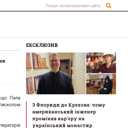
Шукат
ЕКСКЛЮЗИВ
ми
, що Папа
З Флориди до Крехова: чому
єпископом
американський інженер
проміняв кар'єру на
український монастир
територія