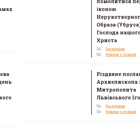
помолитися пе
амах
іконою
Нерукотворно
Образа (Убруса
Господа нашого
Христа
Ексклюзив
Новини з єпархій
ова
Різдвяне посл
день
Архиєпископа 
Митрополита
ан Мельник ЧСВВ
«Від 50 до 5000»: о. Тар
кого
Львівського Іг
є на реколекції до
Михальчук розкрив с
Ексклюзив
кої церкви Андрія
успіху проєкту «Благ
Новини з єпархій
верба»
2026 в 15:13
30 Березня 2026 в 16:15