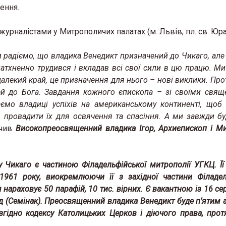
ення.
журналістами у Митрополичих палатах (м. Львів, пл. св. Юра,
и радіємо, що владика Венедикт призначений до Чикаго, але
натхненно трудився і вкладав всі свої сили в цю працю. М
алекий край, це призначення для нього – нові виклики. Про
й до Бога. Завдання кожного єпископа – зі своїми свящ
ємо владиці успіхів на американському континенті, щоб 
 провадити їх для освячення та спасіння. А ми завжди б
ачив
Високопреосвященний владика Ігор, Архиєпископ і М
 Чикаго є частиною Філадельфійської митрополії УГКЦ. Її
1961 року, виокремлюючи її з західної частини Філадел
ія нараховує 50 парафій, 10 тис. вірних. Є вакантною із 16 с
ард (Семінак). Преосвященний владика Венедикт буде п’ятим 
 згідно кодексу Католицьких Церков і діючого права, прот