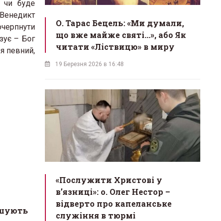
а чи буде
а Венедикт
О. Тарас Бецель: «Ми думали,
очерпнути
що вже майже святі...», або Як
зує – Бог
читати «Ліствицю» в миру
 я певний,
19 Березня 2026 в 16:48
«Послужити Христові у
вʼязниці»: о. Олег Нестор –
відверто про капеланське
ошують
служіння в тюрмі