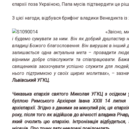
єпархії поза Україною, Папа мусів підтвердити це ріш
З цієї нагоди, відбувся брифінг владики Венедикта із 
«
Звісно, м
і будемо сумувати за ним. Він як добрий душпастир 
владиці Божого благословення. Він вирушає в інший д
залишається одна актуальна мета – провадити люде
вірними добре співслужити та співпрацювати. Бажа
священиків заохочувати успішно служити для людей,
нього підтримкою у своїх щирих молитвах»
, – зазн
Львівський УГКЦ.
Чиказька єпархія святого Миколая УГКЦ з осідком у
буллою Римського Архієрея Івана XXIII 14 липня 
архієпархії. Згідно з даними за минулий рік, ця єпарх
року, після того як відійшов до вічності владика Річ
який очолить цю єпархію. Інтронізація відбудеться,
місяців. Про точну дату невдовзі повідомлять.