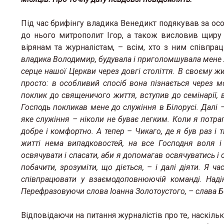
Під час брифінгу владика Венедикт подякував за осо
до нього митрополит Ігор, а також висловив щиру
вірянам та журналістам, – всім, хто з ним співпр
владика Володимир, будувала і приголомшувала мене як 
серце нашої Церкви через довгі століття. В своєму ж
просто: в особливий спосіб вона пізнається через м
поклик до священичого життя, вступив до семінарії,
Господь покликав мене до служіння в Білорусі. Далі 
яке служіння – ніколи не буває легким. Коли я потрап
добре і комфортно. А тепер – Чикаго, де я був раз і
житті нема випадковостей, на все Господня воля 
освячувати і спасати, аби я допомагав освячуватись і 
побачити, зрозуміти, що діється, – і далі діяти. Я
співпрацювати у взаємодоповнюючій команді. Над
Перефразовуючи слова Іоанна Золотоустого, – слава Бог
Відповідаючи на питання журналістів про те, наскіл