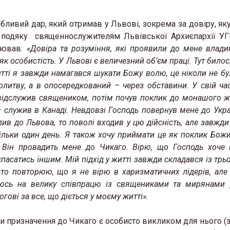
бливий дар, який отримав у Львові, зокрема за довіру, як
 подяку священнослужителям Львівської Архиєпархії УГК
ацював:
«Довіра та розуміння, які проявили до мене владик
особистість. У Львові є величезний об’єм праці. Тут билось
итті я завжди намагався шукати Божу волю, це ніколи не бу
олитву, а в опосередкований – через обставини. У свій час
 відслужив священиком, потім почув поклик до монашого жи
– служив в Канаді. Невдовзі Господь повернув мене до Укра
ив до Львова, то поволі входив у цю дійсність, але завжди
 тільки один день. Я також хочу приймати це як поклик Бож
і Він провадить мене до Чикаго. Вірю, що Господь хоче
спасатись іншим. Мій підхід у житті завжди складався із трь
 часто повторюю, що я не вірю в харизматичних лідерів, ал
іюсь на велику співпрацю із священиками та мирянами 
ові за все, що діється у моєму житті».
ьки призначення до Чикаго є особисто викликом для нього 