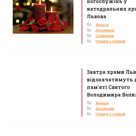
o
Богослужінь у
k
катедральних хр
Львова
Анонси
Ексклюзив
Екуменізм
Новини з єпархій
Завтра храми Льв
відзначатимуть 
пам’яті Святого
О. Ром
Володимира Вели
запрошу
Анонси
львівсь
Ексклюзив
Новини з єпархій
13 Березня 