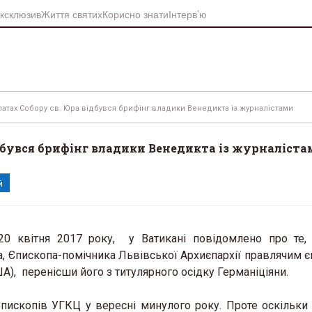
ксклюзив
Життя святих
Корисно знати
Інтерв’ю
атах Собору св. Юра відбувся брифінг владики Венедикта із журналістами
дбувся брифінг владики Венедикта із журналіста
й
 20 квітня 2017 року, у Ватикані повідомлено про те
 Єпископа-помічника Львівської Архиєпархії правлячим 
А), перенісши його з титулярного осідку Германіціяни.
пископів УГКЦ у вересні минулого року. Проте оскільки 