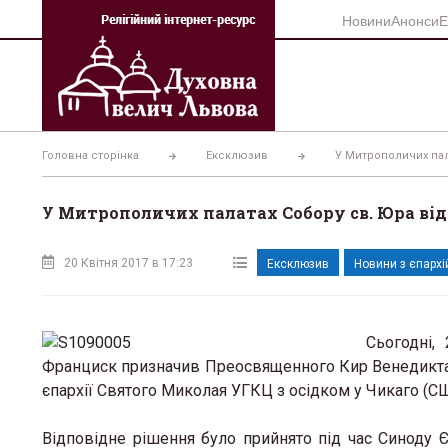
Перейти
Новини
Анонси
Е
до
вмісту
Головна сторінка
Ексклюзив
У Митрополичих пал
У Митрополичих палатах Собору св. Юра ві
20 Квітня 2017 в 17:23
Ексклюзив
Новини з єпархі
Сьогодні,
Франциск призначив Преосвященного Кир Венедикта,
єпархії Святого Миколая УГКЦ з осідком у Чикаго (СШ
Відповідне рішення було прийнято під час Синоду Є