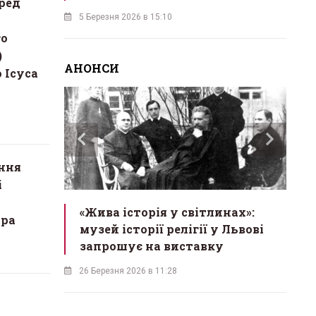
ред
5 Березня 2026 в 15:10
го
)
АНОНСИ
 Ісуса
ання
і
ас
«Жива історія у світлинах»:
«М
ора
екрет
музей історії релігії у Львові
в
одійна
запрошує на виставку
б
26 Березня 2026 в 11:28
18 