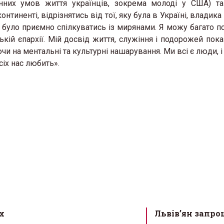
денних умов життя українців, зокрема молоді у США) т
нтиненті, відрізнятись від тої, яку була в Україні, владик
 було приємно спілкуватись із мирянами. Я можу багато п
ькій єпархії. Мій досвід життя, служіння і подорожей пока
чи на ментальні та культурні нашарування. Ми всі є люди, і
всіх нас любить».
х
Львів’ян запр