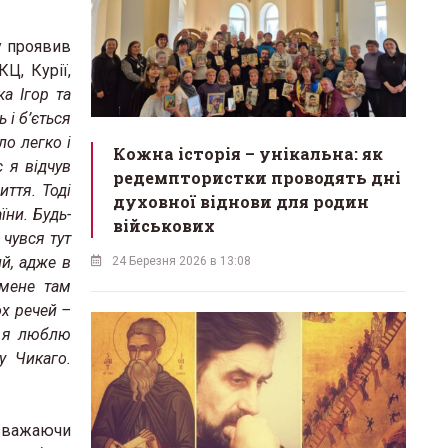
у проявив
Ц, Курії,
а Ігор та
 і б’ється
ло легко і
Кожна історія – унікальна: як
 я відчув
редемптористки проводять дні
ття. Тоді
духовної віднови для родин
їни. Будь-
військових
 чувся тут
ий, адже в
24 Березня 2026 в 13:08
 мене там
ох речей –
е я люблю
у Чикаго.
(зважаючи