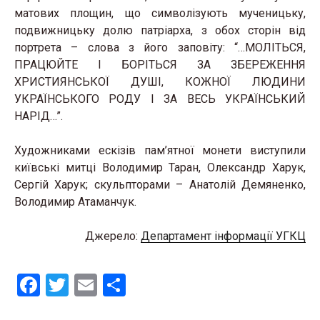
матових площин, що символізують мученицьку,
подвижницьку долю патріарха, з обох сторін від
портрета – слова з його заповіту: “…МОЛІТЬСЯ,
ПРАЦЮЙТЕ І БОРІТЬСЯ ЗА ЗБЕРЕЖЕННЯ
ХРИСТИЯНСЬКОЇ ДУШІ, КОЖНОЇ ЛЮДИНИ
УКРАЇНСЬКОГО РОДУ І ЗА ВЕСЬ УКРАЇНСЬКИЙ
НАРІД…”.
Художниками ескізів пам’ятної монети виступили
київські митці Володимир Таран, Олександр Харук,
Сергій Харук; скульпторами – Анатолій Демяненко,
Володимир Атаманчук.
Джерело:
Департамент інформації УГКЦ
F
T
E
S
a
wi
m
h