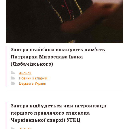
Завтра львів’яни вшанують пам’ять
Патріарха Мирослава Івана
(Любачівського)
Анонси
Новини з єпархій
Церква в Україні
Завтра відбудеться чин інтронізації
першого правлячого єпископа
Чернівецької єпархії УГКЦ