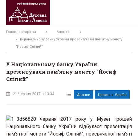
Перейти
до
вмісту
Головна сторінка
Анонси
У Національному банку України презентували пам’ятну монету
“Йосиф Сліпий”
У Національному банку України
презентували пам’ятну монету “Йосиф
Сліпий”
21 Червня 2017 в 13:34
Анонси
Церква в Україні
20 червня 2017 року у Музеї грошей
Національного банку України відбулася презентація
пам’ятної монети “Йосиф Сліпий”, присвяченої пам’яті