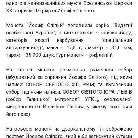
одного з найвизначніших мужів Вселенської Церкви
ХХ сторіччя Патріарха Йосифа Сліпого.
Монета “Йосиф Сліпий” поповнила серію “Видатні
особистості України”, її виготовлено з нейзильберу,
категорія якості карбування – “спеціальний
анциркулейтед”, маса – 12,8 г, діаметр – 31,0 мм,
тираж – 35 000 штук. Гурт монети – рифлений.
На аверсі монети розміщено римський собор
(збудований за сприяння Йосифа Сліпого), під яким
написи: СОБОР СВЯТОЇ СОФІЇ, РИМ; та львівський
собор, під яким написи: СОБОР СВЯТОГО ЮРА, ЛЬВІВ
(собор Галицької митрополії УГКЦ, очолюваної
митрополитом Йосифом Сліпим, у якому покоїться
його прах).
На реверсі монети на дзеркальному тлі зображено
портрет Йосифа Сліпого, який ніби затиснутий кутами