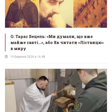
О. Тарас Бецель: «Ми думали, що вже
майже святі...», або Як читати «Ліствицю»
в миру
19 Березня 2026 в 16:48