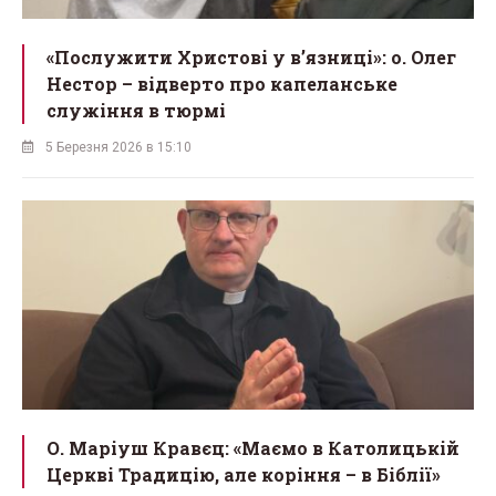
«Послужити Христові у вʼязниці»: о. Олег
Нестор – відверто про капеланське
служіння в тюрмі
5 Березня 2026 в 15:10
О. Маріуш Кравєц: «Маємо в Католицькій
Церкві Традицію, але коріння – в Біблії»