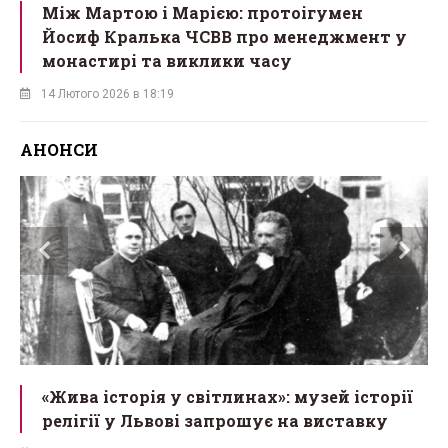
Між Мартою і Марією: протоігумен
Йосиф Кралька ЧСВВ про менеджмент у
монастирі та виклики часу
14 Лютого 2026 в 18:19
АНОНСИ
«Жива історія у світлинах»: музей історії
релігії у Львові запрошує на виставку