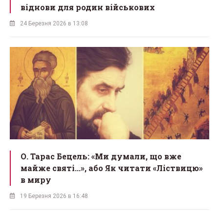
віднови для родин військових
24 Березня 2026 в 13:08
О. Тарас Бецель: «Ми думали, що вже
майже святі...», або Як читати «Ліствицю»
в миру
19 Березня 2026 в 16:48