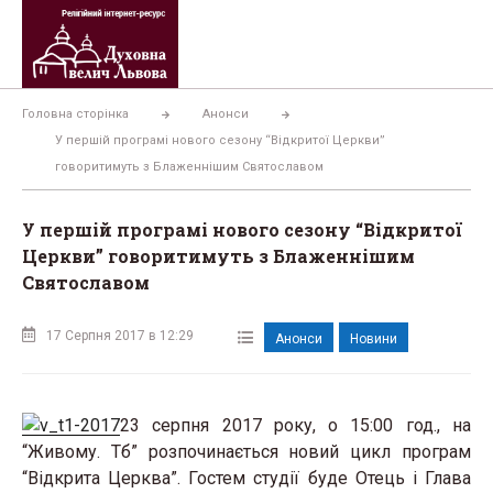
Перейти
до
вмісту
Головна сторінка
Анонси
У першій програмі нового сезону “Відкритої Церкви”
говоритимуть з Блаженнішим Святославом
У першій програмі нового сезону “Відкритої
Церкви” говоритимуть з Блаженнішим
Святославом
17 Серпня 2017 в 12:29
Анонси
Новини
23 серпня 2017 року, о 15:00 год., на
“Живому. Тб” розпочинається новий цикл програм
“Відкрита Церква”. Гостем студії буде Отець і Глава