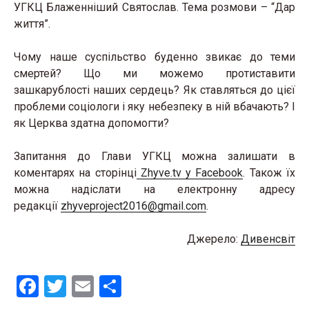
УГКЦ Блаженніший Святослав. Тема розмови – “Дар
життя”.
Чому наше суспільство буденно звикає до теми
смертей? Що ми можемо протиставити
зашкарублості наших сердець? Як ставляться до цієї
проблеми соціологи і яку небезпеку в ній вбачають? І
як Церква здатна допомогти?
Запитання до Глави УГКЦ можна залишати в
коментарях на сторінці
Zhyve.tv у Facebook
. Також їх
можна надіслати на електронну адресу
редакції
zhyveproject2016@gmail.com
.
Джерело:
Дивенсвіт
F
T
E
S
a
wi
m
h