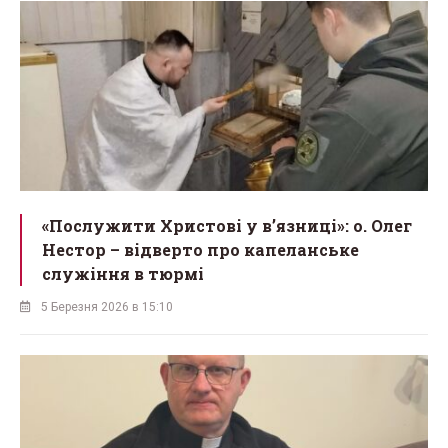
«Послужити Христові у вʼязниці»: о. Олег
Нестор – відверто про капеланське
служіння в тюрмі
5 Березня 2026 в 15:10