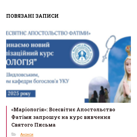
ce
tt
ail
ar
ПОВЯЗАНІ ЗАПИСИ
b
er
e
o
o
k
«Маріологія»: Всесвітнє Апостольство
Фатіми запрошує на курс вивчення
Святого Письма
Анонси