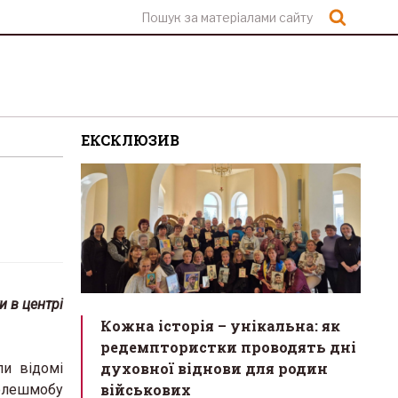
Шукат
ЕКСКЛЮЗИВ
и в центрі
Кожна історія – унікальна: як
редемптористки проводять дні
духовної віднови для родин
ли відомі
військових
 флешмобу