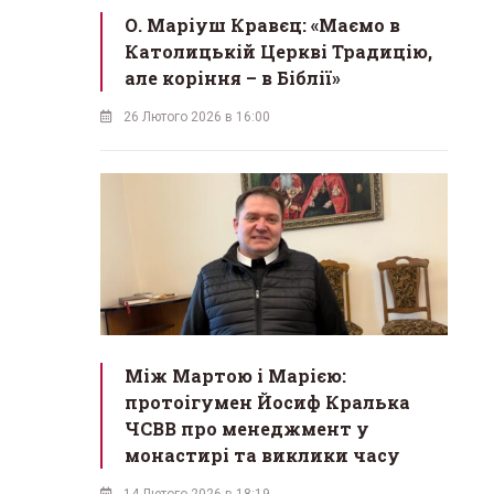
О. Маріуш Кравєц: «Маємо в
Католицькій Церкві Традицію,
але коріння – в Біблії»
26 Лютого 2026 в 16:00
Між Мартою і Марією:
протоігумен Йосиф Кралька
ЧСВВ про менеджмент у
монастирі та виклики часу
14 Лютого 2026 в 18:19