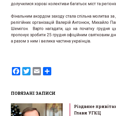
долучилися хорові колективи багатьох міст та регіоні
Фінальним акордом заходу стала спільна молитва за
релігійних організацій Валерій Антонюк, Михайло Па
Шемігон. Варто нагадати, що на початку грудня ц
пропонує зробити 25 грудня офіційним святковим дне
а разом з ним і велика частина українців.
F
T
E
S
a
wi
m
h
ce
tt
ail
ar
ПОВЯЗАНІ ЗАПИСИ
b
er
e
o
Різдвяне привіта
o
Глави УГКЦ