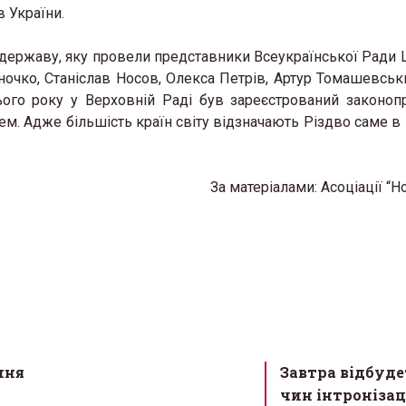
в України.
 державу, яку провели представники Всеукраїнської Ради 
ночко, Станіслав Носов, Олекса Петрів, Артур Томашевськи
ього року у Верховній Раді був зареєстрований законоп
м. Адже більшість країн світу відзначають Різдво саме в 
За матеріалами: Асоціації “
ння
Завтра відбуде
чин інтронізац