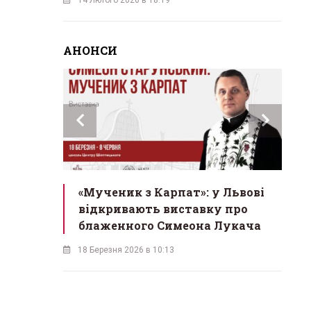
АНОНСИ
инах»:
«Мученик з Карпат»: у Львові
Л
 Львові
відкривають виставку про
мо
у
блаженного Симеона Лукача
на
18 Березня 2026 в 10:13
16 