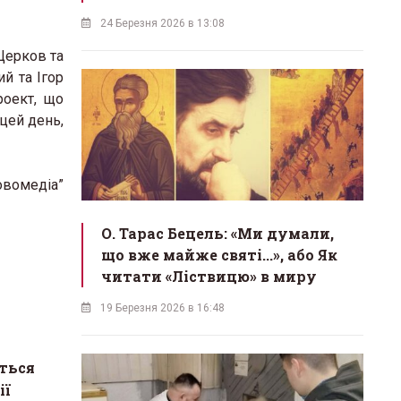
24 Березня 2026 в 13:08
Церков та
й та Ігор
роект, що
цей день,
Новомедіа”
О. Тарас Бецель: «Ми думали,
що вже майже святі...», або Як
читати «Ліствицю» в миру
19 Березня 2026 в 16:48
ться
ії