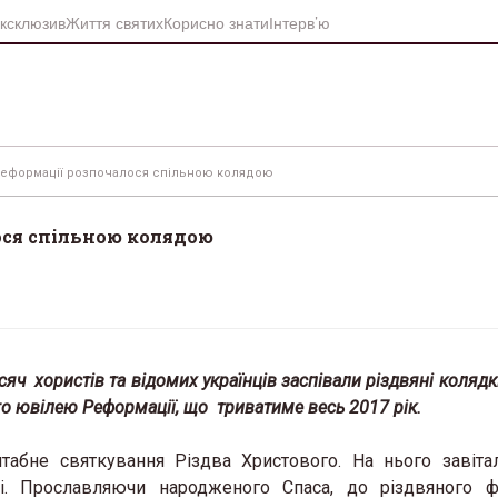
ксклюзив
Життя святих
Корисно знати
Інтерв’ю
 Реформації розпочалося спільною колядою
ося спільною колядою
сяч хористів та відомих українців заспівали різдвяні колядк
ого ювілею Реформації, що триватиме весь
2017 рік.
табне святкування Різдва Христового. На нього завіта
ячі. Прославляючи народженого Спаса, до різдвяного