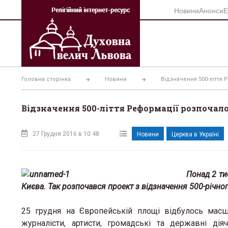
Перейти
Новини
Анонси
Е
до
вмісту
Головна сторінка
Новини
Відзначення 500-ліття
Відзначення 500-ліття Реформації розпочал
27 Грудня 2016 в 10:48
Новини
Церква в Україні
Понад 2 ти
Києва. Так розпочався проект з відзначення 500-річн
25 грудня на Європейській площі відбулось масш
журналісти, артисти, громадські та державні ді