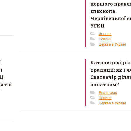
першого правл
єпископа
Чернівецької є
УГКЦ
Анонси
Новини
Церква в Україні
ї
Католицькі різ
ї
традиції: як і 
КЦ
Святвечір діля
литві
оплатком?
ї
Ексклюзив
Новини
Церква в Україні