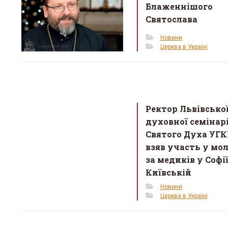
k
Блаженнішого
Святослава
Новини
Церква в Україні
Ректор Львівсько
духовної семінарі
Святого Духа УГ
взяв участь у мо
за медиків у Софі
Київській
Новини
Церква в Україні