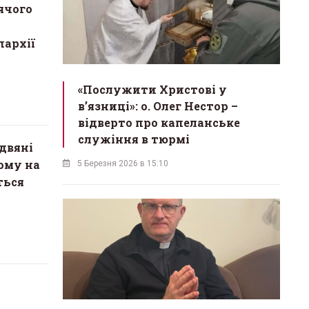
ячого
пархії
«Послужити Христові у
вʼязниці»: о. Олег Нестор –
відверто про капеланське
служіння в тюрмі
двяні
чому на
5 Березня 2026 в 15:10
ться