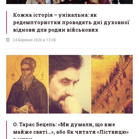
Кожна історія – унікальна: як
редемптористки проводять дні духовної
віднови для родин військових
24 Березня 2026 в 13:08
О. Тарас Бецель: «Ми думали, що вже
майже святі...», або Як читати «Ліствицю»