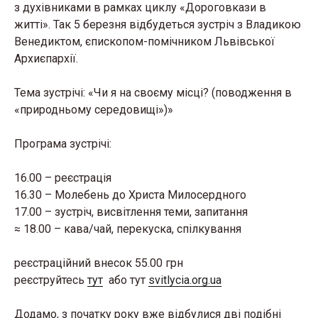
з духівниками в рамках циклу «Дороговкази в
житті». Так 5 березня відбудеться зустріч з Владикою
Венедиктом, єпископом-помічником Львівської
Архиєпархії.
Тема зустрічі: «Чи я на своєму місці? (поводження в
«природньому середовищі»)»
Програма зустрічі:
16.00 – реєстрація
16.30 – Молебень до Христа Милосердного
17.00 – зустріч, висвітлення теми, запитання
≈ 18.00 – кава/чай, перекуска, спілкування
реєстраційний внесок 55.00 грн
реєструйтесь
тут
або тут
svitlycia.org.ua
Додамо, з початку року вже відбулися дві подібні