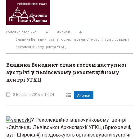
Перейти
до
вмісту
Головна сторінка
Анонси
Владика Венедикт стане гостем наступної зустрічі у львівському
реколекційному центрі УГКЦ
Владика Венедикт стане гостем наступної
зустрічі у львівському реколекційному
центрі УГКЦ
2 Березня 2016 в 14:24
Анонси
У Реколекційно-відпочинковому центрі
«Світлиця» Львівської Архиєпархії УГКЦ (Брюховичі,
вул. Широка 4) продовжують організовувати зустрічі