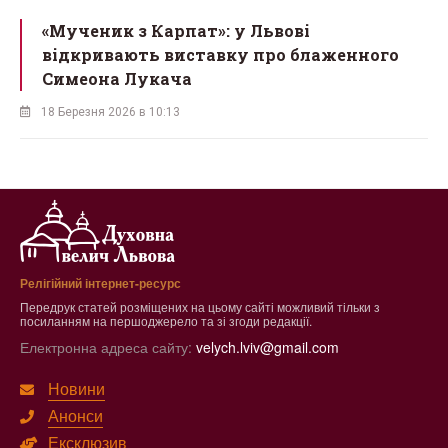
ї
«Мученик з Карпат»: у Львові
відкривають виставку про блаженного
Симеона Лукача
18 Березня 2026 в 10:13
Релігійний інтернет-ресурс
Передрук статей розміщених на цьому сайті можливий тільки з
посиланням на першоджерело та зі згоди редакції.
Електронна адреса сайту:
velych.lviv@gmail.com
Новини
Анонси
Ексклюзив