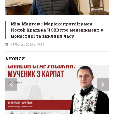
Між Мартою і Марією: протоігумен
Йосиф Кралька ЧСВВ про менеджмент у
монастирі та виклики часу
14 Лютого 2026 в 18:19
АНОНСИ