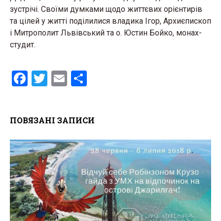
зустрічі. Своїми думками щодо життєвих орієнтирів
та цілей у житті поділилися владика Ігор, Архиєпископ
і Митрополит Львівський та о. Юстин Бойко, монах-
студит.
F
T
E
S
a
wi
m
h
ce
tt
ail
ar
ПОВЯЗАНІ ЗАПИСИ
b
er
e
o
o
k